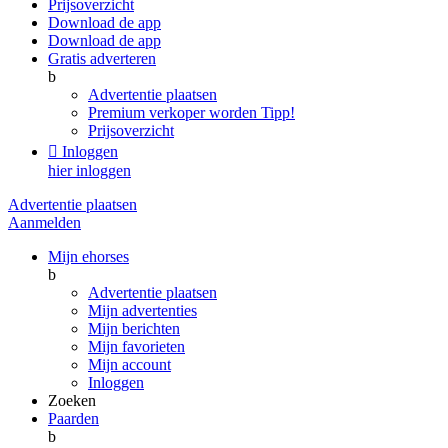
Prijsoverzicht
Download de app
Download de app
Gratis adverteren
b
Advertentie plaatsen
Premium verkoper worden
Tipp!
Prijsoverzicht

Inloggen
hier inloggen
Advertentie plaatsen
Aanmelden
Mijn ehorses
b
Advertentie plaatsen
Mijn advertenties
Mijn berichten
Mijn favorieten
Mijn account
Inloggen
Zoeken
Paarden
b