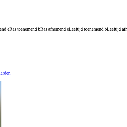
mend
e
Ras toenemend
b
Ras afnemend
e
Leeftijd toenemend
b
Leeftijd a
aarden