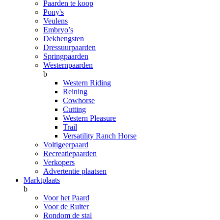
Paarden te koop
Pony's
Veulens
Embryo’s
Dekhengsten
Dressuurpaarden
Springpaarden
Westernpaarden
b
Western Riding
Reining
Cowhorse
Cutting
Western Pleasure
Trail
Versatility Ranch Horse
Voltigeerpaard
Recreatiepaarden
Verkopers
Advertentie plaatsen
Marktplaats
b
Voor het Paard
Voor de Ruiter
Rondom de stal