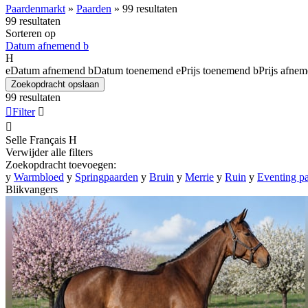
Paardenmarkt
»
Paarden
»
99 resultaten
99 resultaten
Sorteren op
Datum afnemend
b
H
e
Datum afnemend
b
Datum toenemend
e
Prijs toenemend
b
Prijs afne
Zoekopdracht opslaan
99 resultaten

Filter


Selle Français
H
Verwijder alle filters
Zoekopdracht toevoegen:
y
Warmbloed
y
Springpaarden
y
Bruin
y
Merrie
y
Ruin
y
Eventing p
Blikvangers