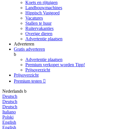
Koets en rijtuigen
Landbouwmachines
Hippisch Vastgoed
Vacatures
Stallen te huur
Ruitervakanties
Overige dieren
Advertentie plaatsen
Adverteren
Gratis adverteren
b
Advertentie plaatsen
Premium verkoper worden
Tipp!
Prijsoverzicht
Prijsoverzicht
Premium testen

Nederlands
b
Deutsch
Deutsch
Deutsch
Italiano
Polski
English
English