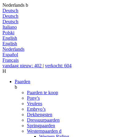
Nederlands
b
Deutsch
Deutsch
Deutsch
Italiano
Polski
English
English
Nederlands
Español
Français
vandaag nieuw: 402
|
verkocht: 604
H
Paarden
b
Paarden te koop
Pony's
Veulens
Embryo’s
Dekhengsten
Dressuurpaarden
Springpaarden
Westernpaarden
d
Western Riding