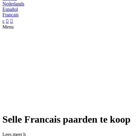
Nederlands
Español
Français
c


Menu
Selle Francais paarden te koop
Lees meer
b