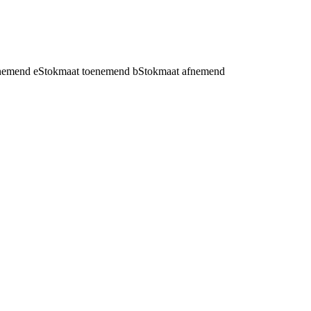
fnemend
e
Stokmaat toenemend
b
Stokmaat afnemend