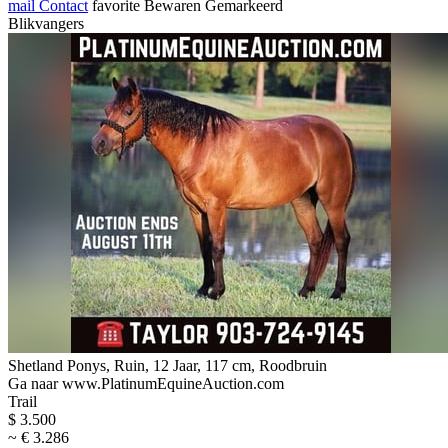
mail
Contact
favorite
Bewaren
Gemarkeerd
Blikvangers
Shetland Ponys, Ruin, 12 Jaar, 117 cm, Roodbruin
Ga naar www.PlatinumEquineAuction.com
Trail
$ 3.500
~ € 3.286