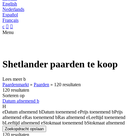
English
Nederlands
Español
Français
c


Menu
Shetlander paarden te koop
Lees meer
b
Paardenmarkt
»
Paarden
»
120 resultaten
120 resultaten
Sorteren op
Datum afnemend
b
H
e
Datum afnemend
b
Datum toenemend
e
Prijs toenemend
b
Prijs
afnemend
e
Ras toenemend
b
Ras afnemend
e
Leeftijd toenemend
b
Leeftijd afnemend
e
Stokmaat toenemend
b
Stokmaat afnemend
Zoekopdracht opslaan
120 resultaten