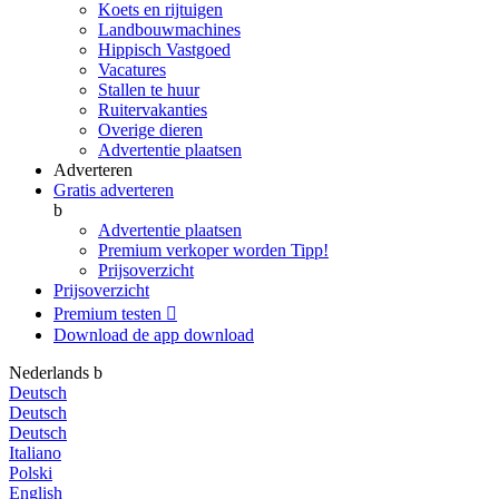
Koets en rijtuigen
Landbouwmachines
Hippisch Vastgoed
Vacatures
Stallen te huur
Ruitervakanties
Overige dieren
Advertentie plaatsen
Adverteren
Gratis adverteren
b
Advertentie plaatsen
Premium verkoper worden
Tipp!
Prijsoverzicht
Prijsoverzicht
Premium testen

Download de app
download
Nederlands
b
Deutsch
Deutsch
Deutsch
Italiano
Polski
English