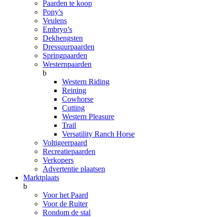
Paarden te koop
Pony's
Veulens
Embryo’s
Dekhengsten
Dressuurpaarden
Springpaarden
Westernpaarden
b
Western Riding
Reining
Cowhorse
Cutting
Western Pleasure
Trail
Versatility Ranch Horse
Voltigeerpaard
Recreatiepaarden
Verkopers
Advertentie plaatsen
Marktplaats
b
Voor het Paard
Voor de Ruiter
Rondom de stal