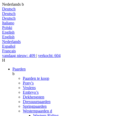
Nederlands
b
Deutsch
Deutsch
Deutsch
Italiano
Polski
English
English
Nederlands
Español
Français
vandaag nieuw: 409
|
verkocht: 604
H
Paarden
b
Paarden te koop
Pony's
Veulens
Embryo’s
Dekhengsten
Dressuurpaarden
Springpaarden
Westernpaarden
d
Western Riding