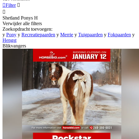

Filter


Shetland Ponys
H
Verwijder alle filters
Zoekopdracht toevoegen:
y
Pony
y
Recreatiepaarden
y
Merrie
y
Tuigpaarden
y
Fokpaarden
y
Hengst
Blikvangers