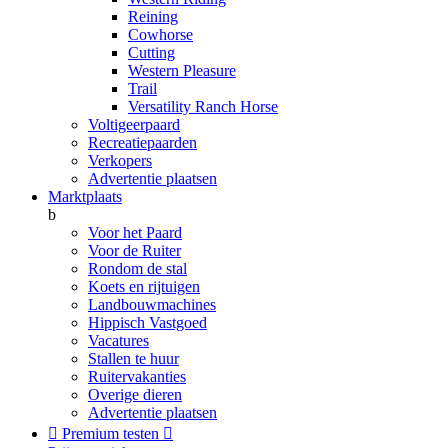
Reining
Cowhorse
Cutting
Western Pleasure
Trail
Versatility Ranch Horse
Voltigeerpaard
Recreatiepaarden
Verkopers
Advertentie plaatsen
Marktplaats
b
Voor het Paard
Voor de Ruiter
Rondom de stal
Koets en rijtuigen
Landbouwmachines
Hippisch Vastgoed
Vacatures
Stallen te huur
Ruitervakanties
Overige dieren
Advertentie plaatsen

Premium testen
