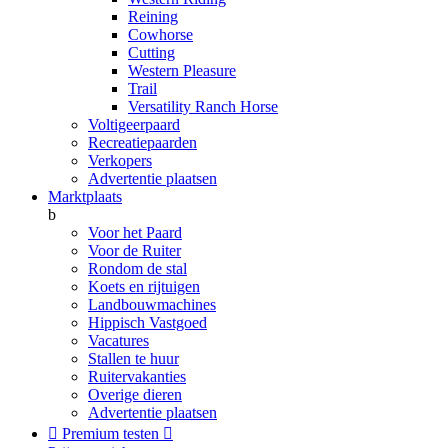
Reining
Cowhorse
Cutting
Western Pleasure
Trail
Versatility Ranch Horse
Voltigeerpaard
Recreatiepaarden
Verkopers
Advertentie plaatsen
Marktplaats
b
Voor het Paard
Voor de Ruiter
Rondom de stal
Koets en rijtuigen
Landbouwmachines
Hippisch Vastgoed
Vacatures
Stallen te huur
Ruitervakanties
Overige dieren
Advertentie plaatsen

Premium testen
