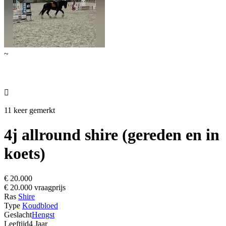
~

11 keer gemerkt
4j allround shire (gereden en in
koets)
€ 20.000
€ 20.000 vraagprijs
Ras
Shire
Type
Koudbloed
Geslacht
Hengst
Leeftijd
4 Jaar