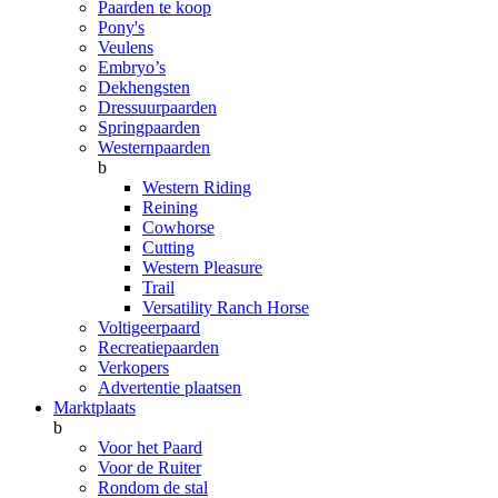
Paarden te koop
Pony's
Veulens
Embryo’s
Dekhengsten
Dressuurpaarden
Springpaarden
Westernpaarden
b
Western Riding
Reining
Cowhorse
Cutting
Western Pleasure
Trail
Versatility Ranch Horse
Voltigeerpaard
Recreatiepaarden
Verkopers
Advertentie plaatsen
Marktplaats
b
Voor het Paard
Voor de Ruiter
Rondom de stal