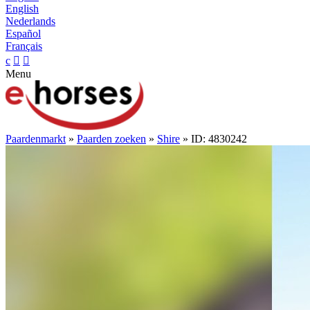
English
Nederlands
Español
Français
c


Menu
Paardenmarkt
»
Paarden zoeken
»
Shire
» ID: 4830242