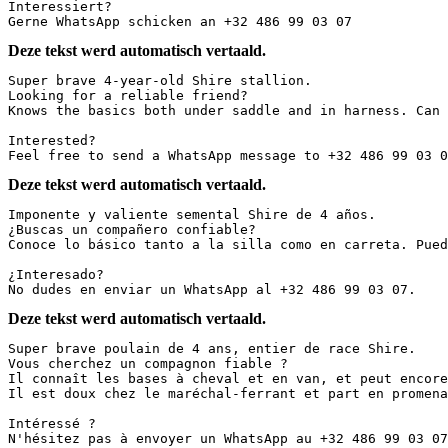
Interessiert?  

Gerne WhatsApp schicken an +32 486 99 03 07
Deze tekst werd automatisch vertaald.
Super brave 4-year-old Shire stallion.  

Looking for a reliable friend?  

Knows the basics both under saddle and in harness. Can s
Interested?  

Feel free to send a WhatsApp message to +32 486 99 03 0
Deze tekst werd automatisch vertaald.
Imponente y valiente semental Shire de 4 años.  

¿Buscas un compañero confiable?  

Conoce lo básico tanto a la silla como en carreta. Pued
¿Interesado?  

No dudes en enviar un WhatsApp al +32 486 99 03 07.
Deze tekst werd automatisch vertaald.
Super brave poulain de 4 ans, entier de race Shire.  

Vous cherchez un compagnon fiable ?  

Il connaît les bases à cheval et en van, et peut encore 
Il est doux chez le maréchal-ferrant et part en promenade
Intéressé ?  

N'hésitez pas à envoyer un WhatsApp au +32 486 99 03 07