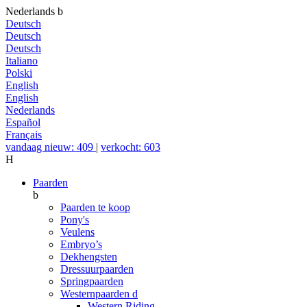
Nederlands
b
Deutsch
Deutsch
Deutsch
Italiano
Polski
English
English
Nederlands
Español
Français
vandaag nieuw: 409
|
verkocht: 603
H
Paarden
b
Paarden te koop
Pony's
Veulens
Embryo’s
Dekhengsten
Dressuurpaarden
Springpaarden
Westernpaarden
d
Western Riding