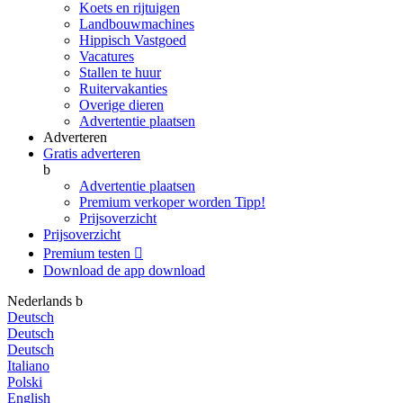
Koets en rijtuigen
Landbouwmachines
Hippisch Vastgoed
Vacatures
Stallen te huur
Ruitervakanties
Overige dieren
Advertentie plaatsen
Adverteren
Gratis adverteren
b
Advertentie plaatsen
Premium verkoper worden
Tipp!
Prijsoverzicht
Prijsoverzicht
Premium testen

Download de app
download
Nederlands
b
Deutsch
Deutsch
Deutsch
Italiano
Polski
English