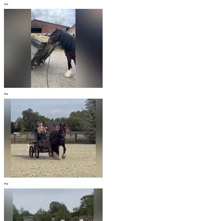
~
~
~