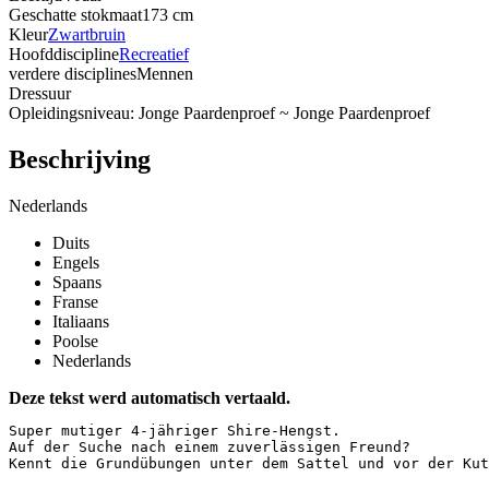
Geschatte stokmaat
173 cm
Kleur
Zwartbruin
Hoofddiscipline
Recreatief
verdere disciplines
Mennen
Dressuur
Opleidingsniveau: Jonge Paardenproef ~ Jonge Paardenproef
Beschrijving
Nederlands
Duits
Engels
Spaans
Franse
Italiaans
Poolse
Nederlands
Deze tekst werd automatisch vertaald.
Super mutiger 4-jähriger Shire-Hengst.  

Auf der Suche nach einem zuverlässigen Freund?  

Kennt die Grundübungen unter dem Sattel und vor der Kut