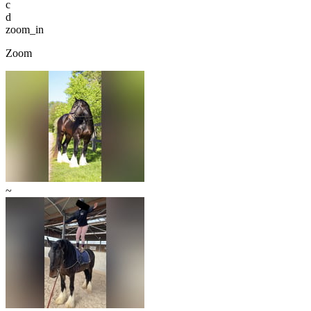
c
d
zoom_in
Zoom
~