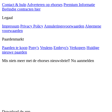
Contact & hulp
Adverteren op ehorses
Premium Informatie
Beëindig contracten hier
Legaal
Impressum
Privacy Policy
Annuleringsvoorwaarden
Algemene
voorwaarden
Paardenmarkt
Paarden te koop
Pony's
Veulens
Embryo's
Verkopers
Huidige
nieuwe paarden
Mis niets meer met de ehorses nieuwsbrief! Nu aanmelden
Download de app