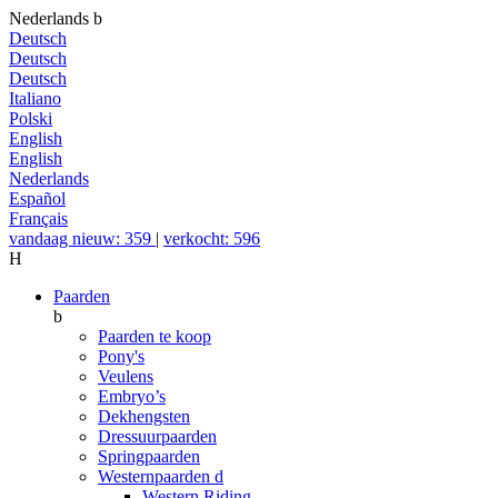
Nederlands
b
Deutsch
Deutsch
Deutsch
Italiano
Polski
English
English
Nederlands
Español
Français
vandaag nieuw: 359
|
verkocht: 596
H
Paarden
b
Paarden te koop
Pony's
Veulens
Embryo’s
Dekhengsten
Dressuurpaarden
Springpaarden
Westernpaarden
d
Western Riding