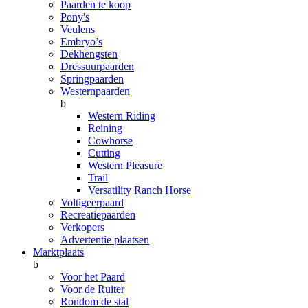
Paarden te koop
Pony's
Veulens
Embryo’s
Dekhengsten
Dressuurpaarden
Springpaarden
Westernpaarden
b
Western Riding
Reining
Cowhorse
Cutting
Western Pleasure
Trail
Versatility Ranch Horse
Voltigeerpaard
Recreatiepaarden
Verkopers
Advertentie plaatsen
Marktplaats
b
Voor het Paard
Voor de Ruiter
Rondom de stal