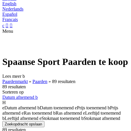
English
Nederlands
Español
Français
c


Menu
Spaanse Sport Paarden te koop
Lees meer
b
Paardenmarkt
»
Paarden
»
89 resultaten
89 resultaten
Sorteren op
Datum afnemend
b
H
e
Datum afnemend
b
Datum toenemend
e
Prijs toenemend
b
Prijs
afnemend
e
Ras toenemend
b
Ras afnemend
e
Leeftijd toenemend
b
Leeftijd afnemend
e
Stokmaat toenemend
b
Stokmaat afnemend
Zoekopdracht opslaan
89 resultaten