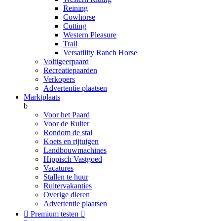
Reining
Cowhorse
Cutting
Western Pleasure
Trail
Versatility Ranch Horse
Voltigeerpaard
Recreatiepaarden
Verkopers
Advertentie plaatsen
Marktplaats
b
Voor het Paard
Voor de Ruiter
Rondom de stal
Koets en rijtuigen
Landbouwmachines
Hippisch Vastgoed
Vacatures
Stallen te huur
Ruitervakanties
Overige dieren
Advertentie plaatsen

Premium testen
