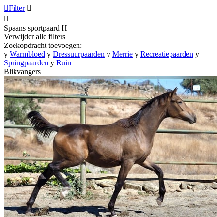

Filter


Spaans sportpaard
H
Verwijder alle filters
Zoekopdracht toevoegen:
y
Warmbloed
y
Dressuurpaarden
y
Merrie
y
Recreatiepaarden
y
Springpaarden
y
Ruin
Blikvangers