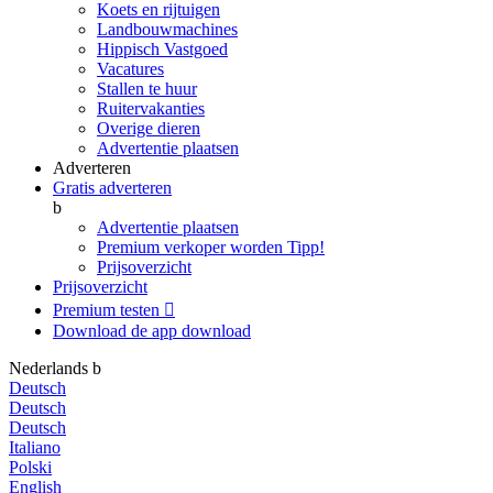
Koets en rijtuigen
Landbouwmachines
Hippisch Vastgoed
Vacatures
Stallen te huur
Ruitervakanties
Overige dieren
Advertentie plaatsen
Adverteren
Gratis adverteren
b
Advertentie plaatsen
Premium verkoper worden
Tipp!
Prijsoverzicht
Prijsoverzicht
Premium testen

Download de app
download
Nederlands
b
Deutsch
Deutsch
Deutsch
Italiano
Polski
English