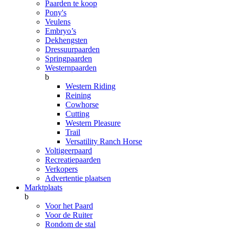
Paarden te koop
Pony's
Veulens
Embryo’s
Dekhengsten
Dressuurpaarden
Springpaarden
Westernpaarden
b
Western Riding
Reining
Cowhorse
Cutting
Western Pleasure
Trail
Versatility Ranch Horse
Voltigeerpaard
Recreatiepaarden
Verkopers
Advertentie plaatsen
Marktplaats
b
Voor het Paard
Voor de Ruiter
Rondom de stal