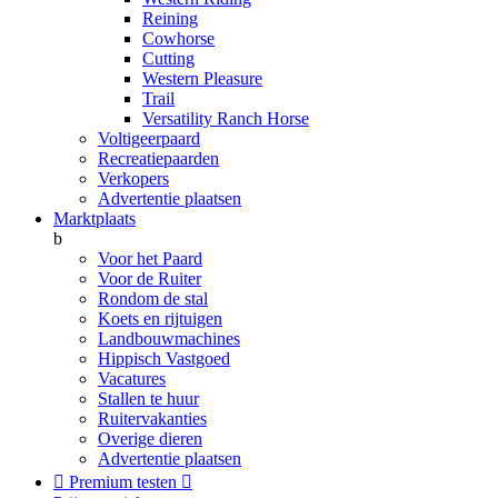
Reining
Cowhorse
Cutting
Western Pleasure
Trail
Versatility Ranch Horse
Voltigeerpaard
Recreatiepaarden
Verkopers
Advertentie plaatsen
Marktplaats
b
Voor het Paard
Voor de Ruiter
Rondom de stal
Koets en rijtuigen
Landbouwmachines
Hippisch Vastgoed
Vacatures
Stallen te huur
Ruitervakanties
Overige dieren
Advertentie plaatsen

Premium testen
