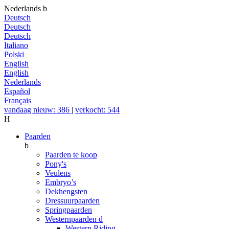
Nederlands
b
Deutsch
Deutsch
Deutsch
Italiano
Polski
English
English
Nederlands
Español
Français
vandaag nieuw: 386
|
verkocht: 544
H
Paarden
b
Paarden te koop
Pony's
Veulens
Embryo’s
Dekhengsten
Dressuurpaarden
Springpaarden
Westernpaarden
d
Western Riding