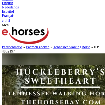
English
Nederlands
Español
Français
c


Menu
Paardenmarkt
»
Paarden zoeken
»
Tennessee walking horse
» ID:
4882197