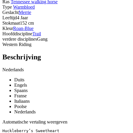
Ras
Tennessee walking horse
Type
Warmbloed
Geslacht
Merrie
Leeftijd
4 Jaar
Stokmaat
152 cm
Kleur
Roan-Blue
Hoofddiscipline
Trail
verdere disciplines
Gang
Western Riding
Beschrijving
Nederlands
Duits
Engels
Spaans
Franse
Italiaans
Poolse
Nederlands
Automatische vertaling weergeven
Huckleberry’s Sweetheart
