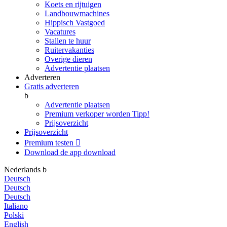
Koets en rijtuigen
Landbouwmachines
Hippisch Vastgoed
Vacatures
Stallen te huur
Ruitervakanties
Overige dieren
Advertentie plaatsen
Adverteren
Gratis adverteren
b
Advertentie plaatsen
Premium verkoper worden
Tipp!
Prijsoverzicht
Prijsoverzicht
Premium testen

Download de app
download
Nederlands
b
Deutsch
Deutsch
Deutsch
Italiano
Polski
English