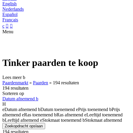
English
Nederlands
Español
Français
c


Menu
Tinker paarden te koop
Lees meer
b
Paardenmarkt
»
Paarden
»
194 resultaten
194 resultaten
Sorteren op
Datum afnemend
b
H
e
Datum afnemend
b
Datum toenemend
e
Prijs toenemend
b
Prijs
afnemend
e
Ras toenemend
b
Ras afnemend
e
Leeftijd toenemend
b
Leeftijd afnemend
e
Stokmaat toenemend
b
Stokmaat afnemend
Zoekopdracht opslaan
194 resultaten