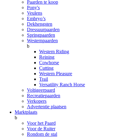
Paarden te koop
Pony's
Veulens
Embryo’s
Dekhengsten
Dressuurpaarden
Springpaarden
Westernpaarden
b
Western Riding
Reining
Cowhorse
Cutting
Western Pleasure
Trail
Versatility Ranch Horse
Voltigeerpaard
Recreatiepaarden
Verkopers
Advertentie plaatsen
Marktplaats
b
Voor het Paard
Voor de Ruiter
Rondom de stal