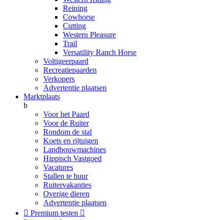
Reining
Cowhorse
Cutting
Western Pleasure
Trail
Versatility Ranch Horse
Voltigeerpaard
Recreatiepaarden
Verkopers
Advertentie plaatsen
Marktplaats
b
Voor het Paard
Voor de Ruiter
Rondom de stal
Koets en rijtuigen
Landbouwmachines
Hippisch Vastgoed
Vacatures
Stallen te huur
Ruitervakanties
Overige dieren
Advertentie plaatsen

Premium testen
