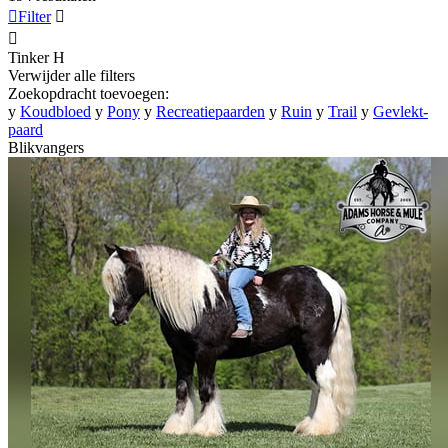

Filter


Tinker
H
Verwijder alle filters
Zoekopdracht toevoegen:
y
Koudbloed
y
Pony
y
Recreatiepaarden
y
Ruin
y
Trail
y
Gevlekt-
paard
Blikvangers