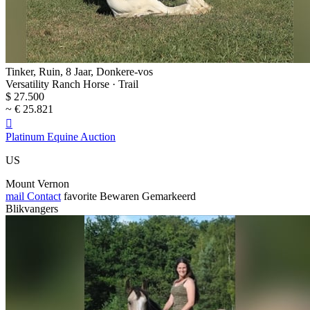
Tinker, Ruin, 8 Jaar, Donkere-vos
Versatility Ranch Horse · Trail
$ 27.500
~ € 25.821

Platinum Equine Auction
US
Mount Vernon
mail
Contact
favorite
Bewaren
Gemarkeerd
Blikvangers