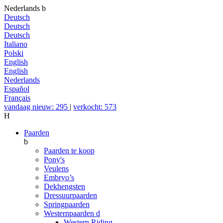
Nederlands
b
Deutsch
Deutsch
Deutsch
Italiano
Polski
English
English
Nederlands
Español
Français
vandaag nieuw: 295
|
verkocht: 573
H
Paarden
b
Paarden te koop
Pony's
Veulens
Embryo’s
Dekhengsten
Dressuurpaarden
Springpaarden
Westernpaarden
d
Western Riding