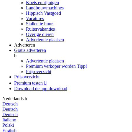
Koets en rijtuigen
Landbouwmachines
Hippisch Vastgoed
Vacatures
Stallen te huur
Ruitervakanties
Overige dieren
Advertentie plaatsen
Adverteren
Gratis adverteren
b
Advertentie plaatsen
Premium verkoper worden
Tipp!
Prijsoverzicht
Prijsoverzicht
Premium testen

Download de app
download
Nederlands
b
Deutsch
Deutsch
Deutsch
Italiano
Polski
English