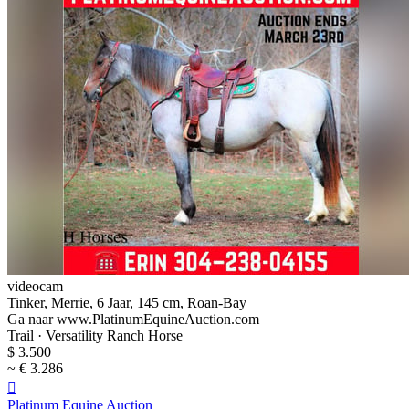
videocam
Tinker, Merrie, 6 Jaar, 145 cm, Roan-Bay
Ga naar www.PlatinumEquineAuction.com
Trail · Versatility Ranch Horse
$ 3.500
~ € 3.286

Platinum Equine Auction