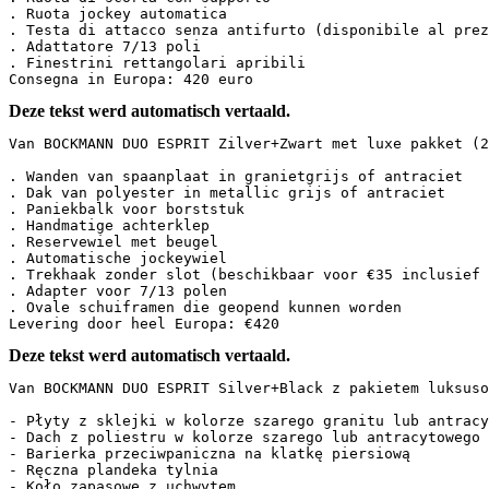
. Ruota jockey automatica  

. Testa di attacco senza antifurto (disponibile al prezz
. Adattatore 7/13 poli  

. Finestrini rettangolari apribili  

Consegna in Europa: 420 euro
Deze tekst werd automatisch vertaald.
Van BOCKMANN DUO ESPRIT Zilver+Zwart met luxe pakket (2 p
. Wanden van spaanplaat in granietgrijs of antraciet

. Dak van polyester in metallic grijs of antraciet

. Paniekbalk voor borststuk

. Handmatige achterklep

. Reservewiel met beugel

. Automatische jockeywiel

. Trekhaak zonder slot (beschikbaar voor €35 inclusief b
. Adapter voor 7/13 polen

. Ovale schuiframen die geopend kunnen worden

Levering door heel Europa: €420
Deze tekst werd automatisch vertaald.
Van BOCKMANN DUO ESPRIT Silver+Black z pakietem luksuso
- Płyty z sklejki w kolorze szarego granitu lub antracy
- Dach z poliestru w kolorze szarego lub antracytowego 
- Barierka przeciwpaniczna na klatkę piersiową

- Ręczna plandeka tylnia

- Koło zapasowe z uchwytem
