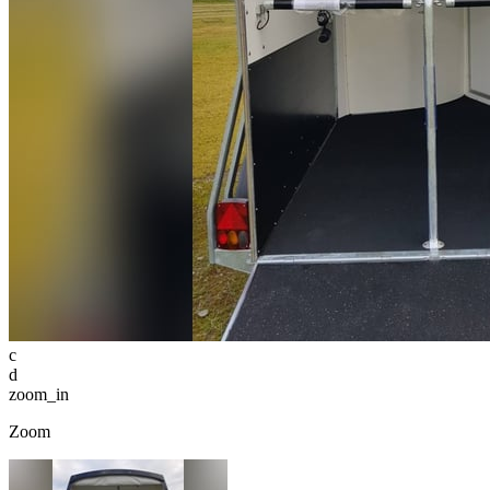
c
d
zoom_in
Zoom