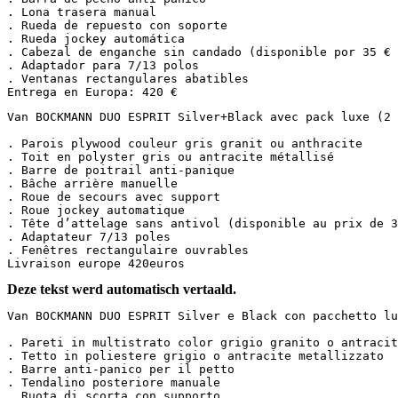
. Lona trasera manual  

. Rueda de repuesto con soporte  

. Rueda jockey automática  

. Cabezal de enganche sin candado (disponible por 35 € I
. Adaptador para 7/13 polos  

. Ventanas rectangulares abatibles  

Entrega en Europa: 420 €
Van BOCKMANN DUO ESPRIT Silver+Black avec pack luxe (2 pl
. Parois plywood couleur gris granit ou anthracite

. Toit en polyster gris ou antracite métallisé

. Barre de poitrail anti-panique

. Bâche arrière manuelle

. Roue de secours avec support

. Roue jockey automatique

. Tête d’attelage sans antivol (disponible au prix de 35
. Adaptateur 7/13 poles

. Fenêtres rectangulaire ouvrables

Livraison europe 420euros
Deze tekst werd automatisch vertaald.
Van BOCKMANN DUO ESPRIT Silver e Black con pacchetto luss
. Pareti in multistrato color grigio granito o antracite
. Tetto in poliestere grigio o antracite metallizzato  

. Barre anti-panico per il petto  

. Tendalino posteriore manuale  

. Ruota di scorta con supporto  
