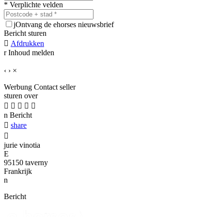
* Verplichte velden
j
Ontvang de ehorses nieuwsbrief
Bericht sturen

Afdrukken
r
Inhoud melden
‹
›
×
Werbung
Contact seller
sturen over





n
Bericht

share

jurie vinotia
E
95150 taverny
Frankrijk
n
Bericht