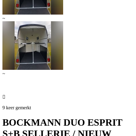
~
~

9 keer gemerkt
BOCKMANN DUO ESPRIT
S+B SELLERIE / NIEUW