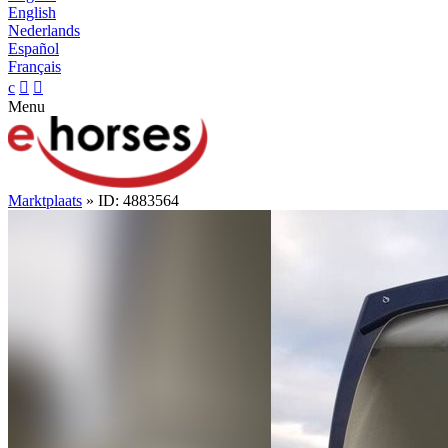
English
Nederlands
Español
Français
c


Menu
Marktplaats
» ID: 4883564