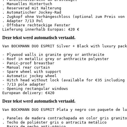
. Manuelles Hintertuch

. Reserverad mit Halterung

. Automatischer Jockey-Rad

. Zugkopf ohne Vorhängeschloss (optional zum Preis von 3
. Adapter 7/13 Pol

. Öffnbare rechteckige Fenster

Lieferung innerhalb Europas: 420 €
Deze tekst werd automatisch vertaald.
Van BOCKMANN DUO ESPRIT Silver + Black with luxury pack
- Plywood walls in granite grey or anthracite

- Roof in metallic grey or anthracite polyester

- Panic-proof breastbar

- Manual rear curtain

- Spare wheel with support

- Automatic jockey wheel

- Hitch head without lock (available for €35 including 
- 7/13 pole adapter

- Opening rectangular windows

European delivery: €420
Deze tekst werd automatisch vertaald.
Van BOCKMANN DUO ESPRIT Plata y negro con paquete de lujo
. Paneles de madera contrachapada en color gris granito 
. Techo de poliéster gris o antracita metálico  

. Barra de pecho anti-pánico  
