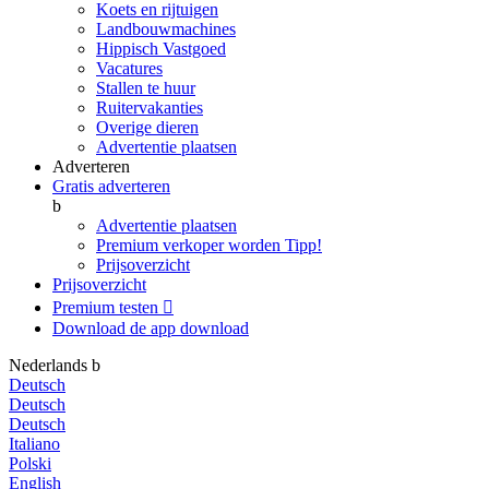
Koets en rijtuigen
Landbouwmachines
Hippisch Vastgoed
Vacatures
Stallen te huur
Ruitervakanties
Overige dieren
Advertentie plaatsen
Adverteren
Gratis adverteren
b
Advertentie plaatsen
Premium verkoper worden
Tipp!
Prijsoverzicht
Prijsoverzicht
Premium testen

Download de app
download
Nederlands
b
Deutsch
Deutsch
Deutsch
Italiano
Polski
English