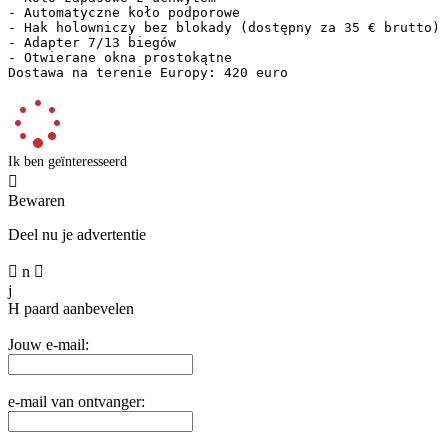
- Automatyczne koło podporowe

- Hak holowniczy bez blokady (dostępny za 35 € brutto)

- Adapter 7/13 biegów

- Otwierane okna prostokątne

Dostawa na terenie Europy: 420 euro
Ik ben geïnteresseerd

Bewaren
Deel nu je advertentie

n

j
H
paard aanbevelen
Jouw e-mail:
e-mail van ontvanger: