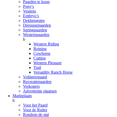
Paarden te koop
Pony's
Veulens
Embryo’s
Dekhengsten
Dressuurpaarden
Springpaarden
Westernpaarden
b
Western Riding
Reining
Cowhorse
Cutting
Western Pleasure
Trail
Versatility Ranch Horse
Voltigeerpaard
Recreatiepaarden
Verkopers
Advertentie plaatsen
Marktplaats
b
Voor het Paard
Voor de Ruiter
Rondom de stal