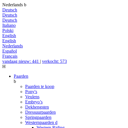
Nederlands
b
Deutsch
Deutsch
Deutsch
Italiano
Polski
English
English
Nederlands
Español
Français
vandaag nieuw: 441
|
verkocht: 573
H
Paarden
b
Paarden te koop
Pony's
Veulens
Embryo’s
Dekhengsten
Dressuurpaarden
Springpaarden
Westernpaarden
d
Western Riding