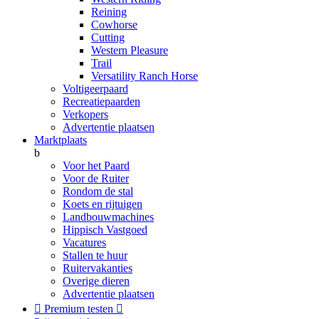
Reining
Cowhorse
Cutting
Western Pleasure
Trail
Versatility Ranch Horse
Voltigeerpaard
Recreatiepaarden
Verkopers
Advertentie plaatsen
Marktplaats
b
Voor het Paard
Voor de Ruiter
Rondom de stal
Koets en rijtuigen
Landbouwmachines
Hippisch Vastgoed
Vacatures
Stallen te huur
Ruitervakanties
Overige dieren
Advertentie plaatsen

Premium testen
