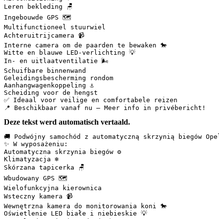
Leren bekleding 🪑  

Ingebouwde GPS 🗺️  

Multifunctioneel stuurwiel  

Achteruitrijcamera 📹  

Interne camera om de paarden te bewaken 🐎  

Witte en blauwe LED-verlichting 💡  

In- en uitlaatventilatie 🌬️  

Schuifbare binnenwand  

Geleidingsbescherming rondom  

Aanhangwagenkoppeling ⚓  

Scheiding voor de hengst  

✅ Ideaal voor veilige en comfortabele reizen  

📍 Beschikbaar vanaf nu – Meer info in privébericht!
Deze tekst werd automatisch vertaald.
🚚 Podwójny samochód z automatyczną skrzynią biegów Ope
✨ W wyposażeniu:  

Automatyczna skrzynia biegów ⚙️  

Klimatyzacja ❄️  

Skórzana tapicerka 🪑  

Wbudowany GPS 🗺️  

Wielofunkcyjna kierownica  

Wsteczny kamera 📹  

Wewnętrzna kamera do monitorowania koni 🐎  

Oświetlenie LED białe i niebieskie 💡  
