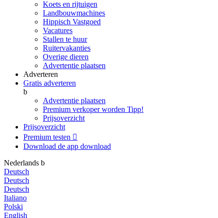
Koets en rijtuigen
Landbouwmachines
Hippisch Vastgoed
Vacatures
Stallen te huur
Ruitervakanties
Overige dieren
Advertentie plaatsen
Adverteren
Gratis adverteren
b
Advertentie plaatsen
Premium verkoper worden
Tipp!
Prijsoverzicht
Prijsoverzicht
Premium testen

Download de app
download
Nederlands
b
Deutsch
Deutsch
Deutsch
Italiano
Polski
English