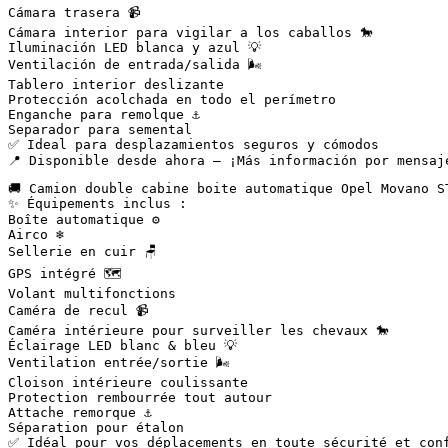
Cámara trasera 📹  

Cámara interior para vigilar a los caballos 🐎  

Iluminación LED blanca y azul 💡  

Ventilación de entrada/salida 🌬️  

Tablero interior deslizante  

Protección acolchada en todo el perímetro  

Enganche para remolque ⚓  

Separador para semental  

✅ Ideal para desplazamientos seguros y cómodos  

📍 Disponible desde ahora – ¡Más información por mensaj
🚚 Camion double cabine boite automatique Opel Movano ST
✨ Équipements inclus :

Boîte automatique ⚙️

Airco ❄️

Sellerie en cuir 🪑

GPS intégré 🗺️

Volant multifonctions

Caméra de recul 📹

Caméra intérieure pour surveiller les chevaux 🐎

Éclairage LED blanc & bleu 💡

Ventilation entrée/sortie 🌬️

Cloison intérieure coulissante

Protection rembourrée tout autour

Attache remorque ⚓

Séparation pour étalon

✅ Idéal pour vos déplacements en toute sécurité et confo