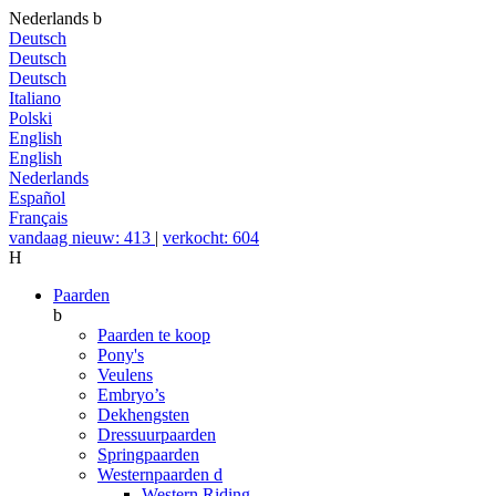
Nederlands
b
Deutsch
Deutsch
Deutsch
Italiano
Polski
English
English
Nederlands
Español
Français
vandaag nieuw: 413
|
verkocht: 604
H
Paarden
b
Paarden te koop
Pony's
Veulens
Embryo’s
Dekhengsten
Dressuurpaarden
Springpaarden
Westernpaarden
d
Western Riding