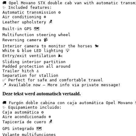
🚚 Opel Movano STX double cab van with automatic transm
✨ Included features:  

Automatic transmission ⚙️  

Air conditioning ❄️  

Leather upholstery 🪑  

Built-in GPS 🗺️  

Multifunction steering wheel  

Reversing camera 📹  

Interior camera to monitor the horses 🐎  

White & blue LED lighting 💡  

Entry/exit ventilation 🌬️  

Sliding interior partition  

Padded protection all around  

Trailer hitch ⚓  

Separation for stallion  

✅ Perfect for safe and comfortable travel  

📍 Available now – More info via private message!
Deze tekst werd automatisch vertaald.
🚚 Furgón doble cabina con caja automática Opel Movano 
✨ Equipamiento incluido:  

Caja automática ⚙️  

Aire acondicionado ❄️  

Tapicería de cuero 🪑  

GPS integrado 🗺️  

Volante multifunciones  
