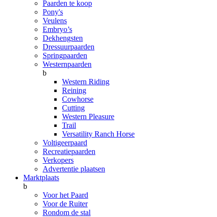
Paarden te koop
Pony's
Veulens
Embryo’s
Dekhengsten
Dressuurpaarden
Springpaarden
Westernpaarden
b
Western Riding
Reining
Cowhorse
Cutting
Western Pleasure
Trail
Versatility Ranch Horse
Voltigeerpaard
Recreatiepaarden
Verkopers
Advertentie plaatsen
Marktplaats
b
Voor het Paard
Voor de Ruiter
Rondom de stal