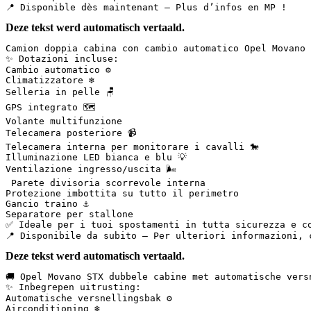
📍 Disponible dès maintenant – Plus d’infos en MP !
Deze tekst werd automatisch vertaald.
Camion doppia cabina con cambio automatico Opel Movano 
✨ Dotazioni incluse:  

Cambio automatico ⚙️  

Climatizzatore ❄️  

Selleria in pelle 🪑  

GPS integrato 🗺️  

Volante multifunzione  

Telecamera posteriore 📹  

Telecamera interna per monitorare i cavalli 🐎  

Illuminazione LED bianca e blu 💡  

Ventilazione ingresso/uscita 🌬️  

 Parete divisoria scorrevole interna  

Protezione imbottita su tutto il perimetro  

Gancio traino ⚓  

Separatore per stallone  

✅ Ideale per i tuoi spostamenti in tutta sicurezza e co
📍 Disponibile da subito – Per ulteriori informazioni, 
Deze tekst werd automatisch vertaald.
🚚 Opel Movano STX dubbele cabine met automatische vers
✨ Inbegrepen uitrusting:  

Automatische versnellingsbak ⚙️  

Airconditioning ❄️  
