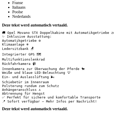
Franse
Italiaans
Poolse
Nederlands
Deze tekst werd automatisch vertaald.
🚚 Opel Movano STX Doppelkabine mit Automatikgetriebe z
✨ Inklusive Ausstattung:  

Automatikgetriebe ⚙️  

Klimaanlage ❄️  

Ledersitzbank 🪑  

Integrierter GPS 🗺️  

Multifunktionslenkrad  

Rückfahrkamera 📹  

Innenkamera zur Überwachung der Pferde 🐎  

Weiße und blaue LED-Beleuchtung 💡  

Ein- und Auslasslüftung 🌬️  

Schiebetür im Innenraum  

Polsterung rundum zum Schutz  

Anhängeranschluss ⚓  

Abtrennung für Hengst  

✅ Perfekt für sichere und komfortable Transporte  

📍 Sofort verfügbar – Mehr Infos per Nachricht!
Deze tekst werd automatisch vertaald.