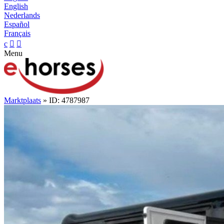
English
Nederlands
Español
Français
c


Menu
Marktplaats
» ID: 4787987