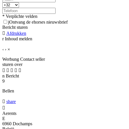
* Verplichte velden
j
Ontvang de ehorses nieuwsbrief
Bericht sturen

Afdrukken
r
Inhoud melden
‹
›
×
Werbung
Contact seller
sturen over





n
Bericht
9
Bellen

share

Aerents
E
6960 Dochamps
België