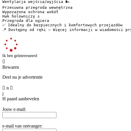
Wentylacja wejścia/wyjścia 🌬️  

Przesuwna przegroda wewnętrzna  

Wypozażona ochrona wokół  

Hak holowniczy ⚓  

Przegroda dla ogiera  

✅ Idealny do bezpiecznych i komfortowych przejazdów  

📍 Dostępny od ręki – Więcej informacji w wiadomości pr
Ik ben geïnteresseerd

Bewaren
Deel nu je advertentie

n

j
H
paard aanbevelen
Jouw e-mail:
e-mail van ontvanger: