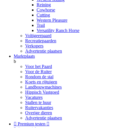
Reining
Cowhorse
Cutting
Western Pleasure
Trail
Versatility Ranch Horse
Voltigeerpaard
Recreatiepaarden
Verkopers
Advertentie plaatsen
Marktplaats
b
Voor het Paard
Voor de Ruiter
Rondom de stal
Koets en rijtuigen
Landbouwmachines
Hippisch Vastgoed
Vacatures
Stallen te huur
Ruitervakanties
Overige dieren
Advertentie plaatsen

Premium testen
