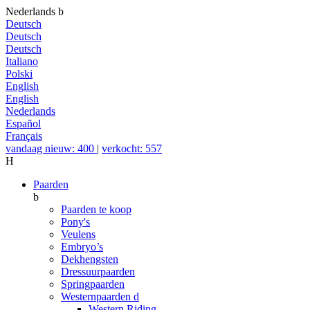
Nederlands
b
Deutsch
Deutsch
Deutsch
Italiano
Polski
English
English
Nederlands
Español
Français
vandaag nieuw: 400
|
verkocht: 557
H
Paarden
b
Paarden te koop
Pony's
Veulens
Embryo’s
Dekhengsten
Dressuurpaarden
Springpaarden
Westernpaarden
d
Western Riding