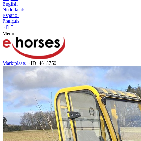
English
Nederlands
Español
Français
c


Menu
Marktplaats
» ID: 4618750