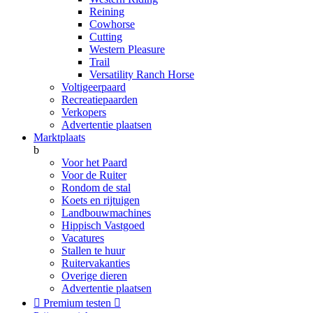
Reining
Cowhorse
Cutting
Western Pleasure
Trail
Versatility Ranch Horse
Voltigeerpaard
Recreatiepaarden
Verkopers
Advertentie plaatsen
Marktplaats
b
Voor het Paard
Voor de Ruiter
Rondom de stal
Koets en rijtuigen
Landbouwmachines
Hippisch Vastgoed
Vacatures
Stallen te huur
Ruitervakanties
Overige dieren
Advertentie plaatsen

Premium testen
