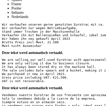
Franse
Poolse
Italiaans
Nederlands
Wir verkaufen unseren gerne genutzten Eurotrac mit ca. 1
Wir verkaufen nur wegen Betriebsaufgabe.

Stand immer Trocken in der Maschinenhalle

Verkaufen ihn mit Ballenspießen und Schaufel, ideal zum 
Wir haben ihn neu gekauft April 2023

Brutto Preis incl Mwst. 21.500

Mwst nicht Ausweisbar
Deze tekst werd automatisch vertaald.
We are selling our well-used Eurotrac with approximatel
We are only selling it due to business closure.  

It has always been stored dry in the machine hall.  

The sale includes bale spears and a bucket, making it i
We purchased it new in April 2023.  

Gross price including VAT: €21,500.  

VAT is not recoverable.
Deze tekst werd automatisch vertaald.
Vendemos nuestro Eurotrac de uso frecuente con aproxima
Solo lo vendemos debido a la cierre de la empresa.  

Siempre estuvo en un almacén seco.  

Lo vendemos con pinzas para fardos y pala, ideal para l