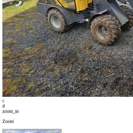
c
d
zoom_in
Zoom