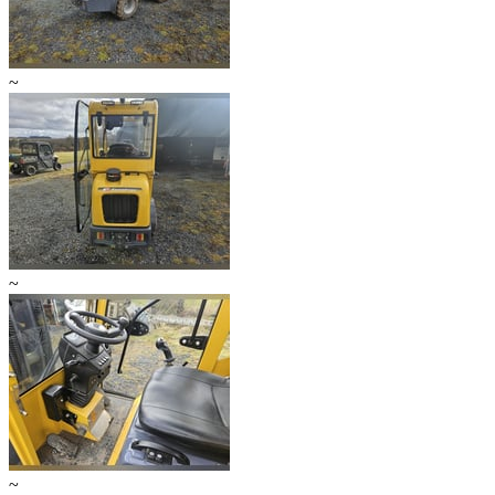
~
~
~