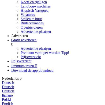
Koets en rijtuigen
Landbouwmachines
Hippisch Vastgoed
Vacatures
Stallen te huur
Ruitervakanties
Overige dieren
Advertentie plaatsen
Adverteren
Gratis adverteren
b
Advertentie plaatsen
Premium verkoper worden
Tipp!
Prijsoverzicht
Prijsoverzicht
Premium testen

Download de app
download
Nederlands
b
Deutsch
Deutsch
Deutsch
Italiano
Polski
English