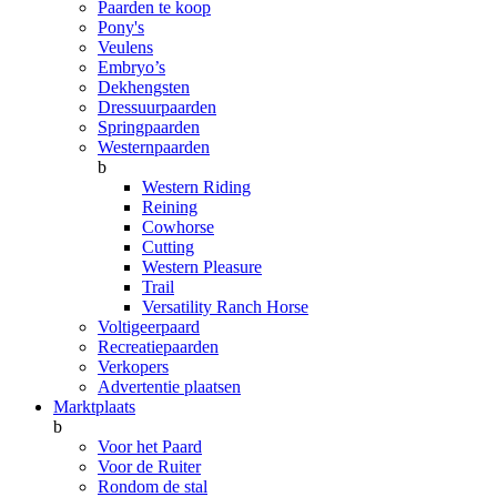
Paarden te koop
Pony's
Veulens
Embryo’s
Dekhengsten
Dressuurpaarden
Springpaarden
Westernpaarden
b
Western Riding
Reining
Cowhorse
Cutting
Western Pleasure
Trail
Versatility Ranch Horse
Voltigeerpaard
Recreatiepaarden
Verkopers
Advertentie plaatsen
Marktplaats
b
Voor het Paard
Voor de Ruiter
Rondom de stal