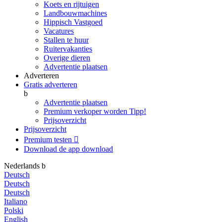
Koets en rijtuigen
Landbouwmachines
Hippisch Vastgoed
Vacatures
Stallen te huur
Ruitervakanties
Overige dieren
Advertentie plaatsen
Adverteren
Gratis adverteren
b
Advertentie plaatsen
Premium verkoper worden
Tipp!
Prijsoverzicht
Prijsoverzicht
Premium testen

Download de app
download
Nederlands
b
Deutsch
Deutsch
Deutsch
Italiano
Polski
English