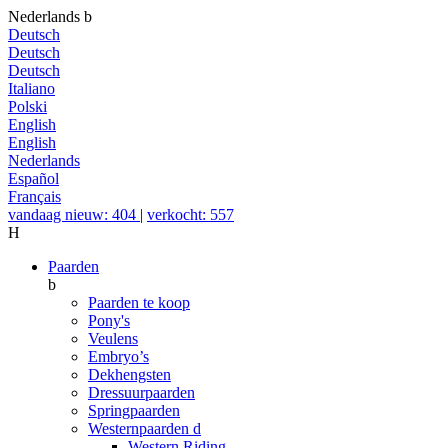
Nederlands
b
Deutsch
Deutsch
Deutsch
Italiano
Polski
English
English
Nederlands
Español
Français
vandaag nieuw: 404
|
verkocht: 557
H
Paarden
b
Paarden te koop
Pony's
Veulens
Embryo’s
Dekhengsten
Dressuurpaarden
Springpaarden
Westernpaarden
d
Western Riding