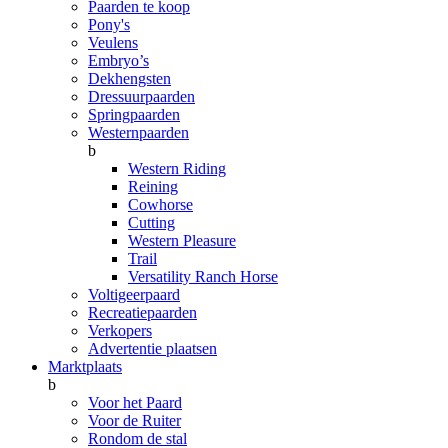
Paarden te koop
Pony's
Veulens
Embryo’s
Dekhengsten
Dressuurpaarden
Springpaarden
Westernpaarden
b
Western Riding
Reining
Cowhorse
Cutting
Western Pleasure
Trail
Versatility Ranch Horse
Voltigeerpaard
Recreatiepaarden
Verkopers
Advertentie plaatsen
Marktplaats
b
Voor het Paard
Voor de Ruiter
Rondom de stal