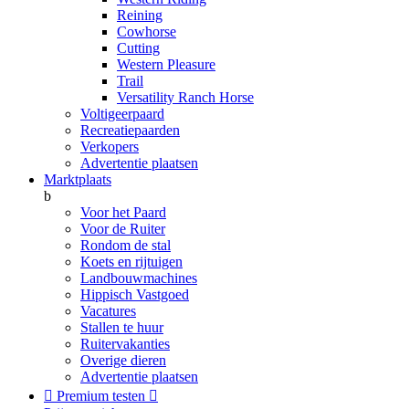
Reining
Cowhorse
Cutting
Western Pleasure
Trail
Versatility Ranch Horse
Voltigeerpaard
Recreatiepaarden
Verkopers
Advertentie plaatsen
Marktplaats
b
Voor het Paard
Voor de Ruiter
Rondom de stal
Koets en rijtuigen
Landbouwmachines
Hippisch Vastgoed
Vacatures
Stallen te huur
Ruitervakanties
Overige dieren
Advertentie plaatsen

Premium testen
