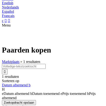
English
Nederlands
Español
Français
c


Menu
Paarden kopen
Marktplaats
»
1 resultaten

1 resultaten
Sorteren op
Datum afnemend
b
H
e
Datum afnemend
b
Datum toenemend
e
Prijs toenemend
b
Prijs
afnemend
Zoekopdracht opslaan