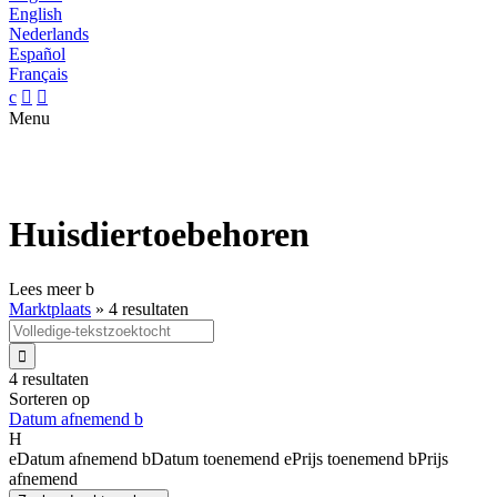
English
Nederlands
Español
Français
c


Menu
Huisdiertoebehoren
Lees meer
b
Marktplaats
»
4 resultaten

4 resultaten
Sorteren op
Datum afnemend
b
H
e
Datum afnemend
b
Datum toenemend
e
Prijs toenemend
b
Prijs
afnemend