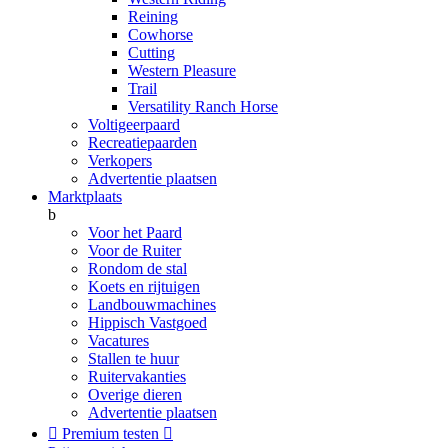
Reining
Cowhorse
Cutting
Western Pleasure
Trail
Versatility Ranch Horse
Voltigeerpaard
Recreatiepaarden
Verkopers
Advertentie plaatsen
Marktplaats
b
Voor het Paard
Voor de Ruiter
Rondom de stal
Koets en rijtuigen
Landbouwmachines
Hippisch Vastgoed
Vacatures
Stallen te huur
Ruitervakanties
Overige dieren
Advertentie plaatsen

Premium testen
