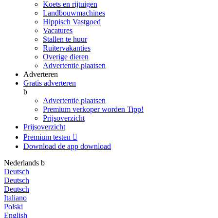
Koets en rijtuigen
Landbouwmachines
Hippisch Vastgoed
Vacatures
Stallen te huur
Ruitervakanties
Overige dieren
Advertentie plaatsen
Adverteren
Gratis adverteren
b
Advertentie plaatsen
Premium verkoper worden
Tipp!
Prijsoverzicht
Prijsoverzicht
Premium testen

Download de app
download
Nederlands
b
Deutsch
Deutsch
Deutsch
Italiano
Polski
English