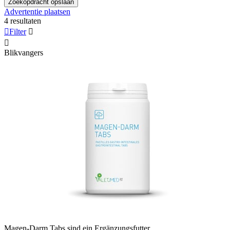
Zoekopdracht opslaan
Advertentie plaatsen
4 resultaten

Filter


Blikvangers
Magen-Darm Tabs sind ein Ergänzungsfutter