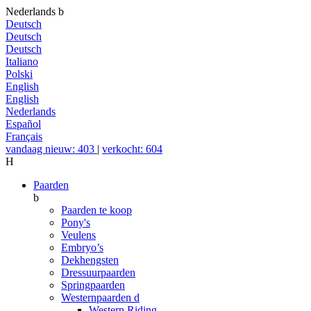
Nederlands
b
Deutsch
Deutsch
Deutsch
Italiano
Polski
English
English
Nederlands
Español
Français
vandaag nieuw: 403
|
verkocht: 604
H
Paarden
b
Paarden te koop
Pony's
Veulens
Embryo’s
Dekhengsten
Dressuurpaarden
Springpaarden
Westernpaarden
d
Western Riding