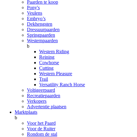
Paarden te koop
Pony's
Veulens
Embryo’s
Dekhengsten
Dressuurpaarden
Springpaarden
Westernpaarden
b
Western Riding
Reining
Cowhorse
Cutting
Western Pleasure
Trail
Versatility Ranch Horse
Voltigeerpaard
Recreatiepaarden
Verkopers
Advertentie plaatsen
Marktplaats
b
Voor het Paard
Voor de Ruiter
Rondom de stal