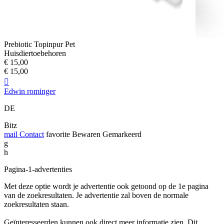
Prebiotic Topinpur Pet
Huisdiertoebehoren
€ 15,00
€ 15,00

Edwin rominger
DE
Bitz
mail
Contact
favorite
Bewaren
Gemarkeerd
g
h
Pagina-1-advertenties
Met deze optie wordt je advertentie ook getoond op de 1e pagina
van de zoekresultaten. Je advertentie zal boven de normale
zoekresultaten staan.
Geïnteresseerden kunnen ook direct meer informatie zien. Dit