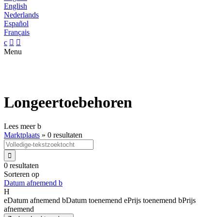
English
Nederlands
Español
Français
c


Menu
Longeertoebehoren
Lees meer
b
Marktplaats
»
0 resultaten

0 resultaten
Sorteren op
Datum afnemend
b
H
e
Datum afnemend
b
Datum toenemend
e
Prijs toenemend
b
Prijs
afnemend