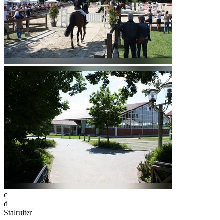
c
d
Stalruiter