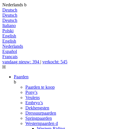
Nederlands
b
Deutsch
Deutsch
Deutsch
Italiano
Polski
English
English
Nederlands
Español
Français
vandaag nieuw: 394
|
verkocht: 545
H
Paarden
b
Paarden te koop
Pony's
Veulens
Embryo’s
Dekhengsten
Dressuurpaarden
Springpaarden
Westernpaarden
d
Western Riding