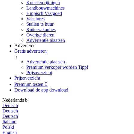
Koets en rijtuigen
Landbouwmachines
Hippisch Vastgoed
Vacatures
Stallen te huur
Ruitervakanties
Overige dieren
Advertentie plaatsen
Adverteren
Gratis adverteren
b
Advertentie plaatsen
Premium verkoper worden
Tipp!
Prijsoverzicht
Prijsoverzicht
Premium testen

Download de app
download
Nederlands
b
Deutsch
Deutsch
Deutsch
Italiano
Polski
English