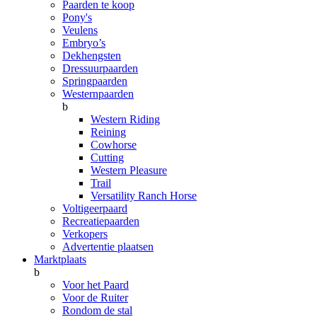
Paarden te koop
Pony's
Veulens
Embryo’s
Dekhengsten
Dressuurpaarden
Springpaarden
Westernpaarden
b
Western Riding
Reining
Cowhorse
Cutting
Western Pleasure
Trail
Versatility Ranch Horse
Voltigeerpaard
Recreatiepaarden
Verkopers
Advertentie plaatsen
Marktplaats
b
Voor het Paard
Voor de Ruiter
Rondom de stal