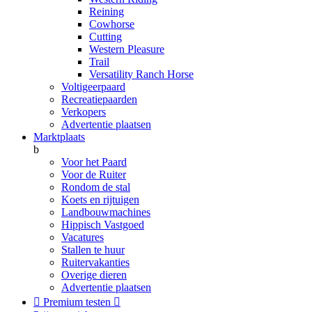
Reining
Cowhorse
Cutting
Western Pleasure
Trail
Versatility Ranch Horse
Voltigeerpaard
Recreatiepaarden
Verkopers
Advertentie plaatsen
Marktplaats
b
Voor het Paard
Voor de Ruiter
Rondom de stal
Koets en rijtuigen
Landbouwmachines
Hippisch Vastgoed
Vacatures
Stallen te huur
Ruitervakanties
Overige dieren
Advertentie plaatsen

Premium testen
