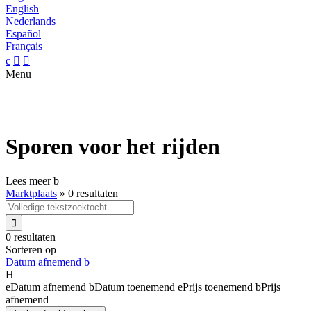
English
Nederlands
Español
Français
c


Menu
Sporen voor het rijden
Lees meer
b
Marktplaats
»
0 resultaten

0 resultaten
Sorteren op
Datum afnemend
b
H
e
Datum afnemend
b
Datum toenemend
e
Prijs toenemend
b
Prijs
afnemend