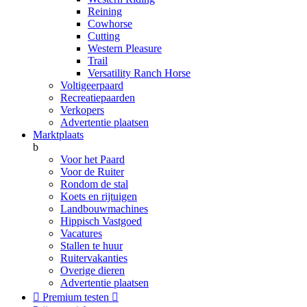
Reining
Cowhorse
Cutting
Western Pleasure
Trail
Versatility Ranch Horse
Voltigeerpaard
Recreatiepaarden
Verkopers
Advertentie plaatsen
Marktplaats
b
Voor het Paard
Voor de Ruiter
Rondom de stal
Koets en rijtuigen
Landbouwmachines
Hippisch Vastgoed
Vacatures
Stallen te huur
Ruitervakanties
Overige dieren
Advertentie plaatsen

Premium testen
