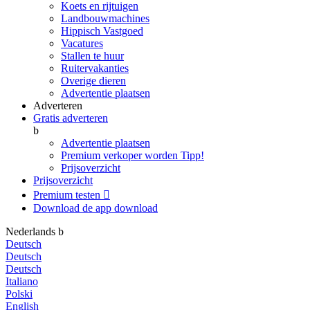
Koets en rijtuigen
Landbouwmachines
Hippisch Vastgoed
Vacatures
Stallen te huur
Ruitervakanties
Overige dieren
Advertentie plaatsen
Adverteren
Gratis adverteren
b
Advertentie plaatsen
Premium verkoper worden
Tipp!
Prijsoverzicht
Prijsoverzicht
Premium testen

Download de app
download
Nederlands
b
Deutsch
Deutsch
Deutsch
Italiano
Polski
English