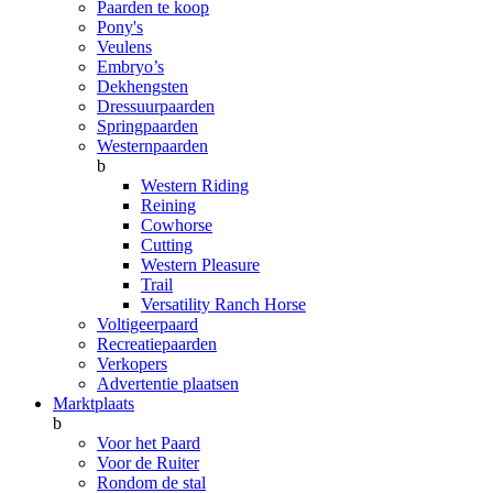
Paarden te koop
Pony's
Veulens
Embryo’s
Dekhengsten
Dressuurpaarden
Springpaarden
Westernpaarden
b
Western Riding
Reining
Cowhorse
Cutting
Western Pleasure
Trail
Versatility Ranch Horse
Voltigeerpaard
Recreatiepaarden
Verkopers
Advertentie plaatsen
Marktplaats
b
Voor het Paard
Voor de Ruiter
Rondom de stal