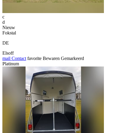
c
d
Nieuw
Fokstal
DE
Elsoff
mail
Contact
favorite
Bewaren
Gemarkeerd
Platinum