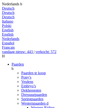
Nederlands
b
Deutsch
Deutsch
Deutsch
Italiano
Polski
English
English
Nederlands
Español
Français
vandaag nieuw: 443
|
verkocht: 572
H
Paarden
b
Paarden te koop
Pony's
Veulens
Embryo’s
Dekhengsten
Dressuurpaarden
Springpaarden
Westernpaarden
d
Western Riding