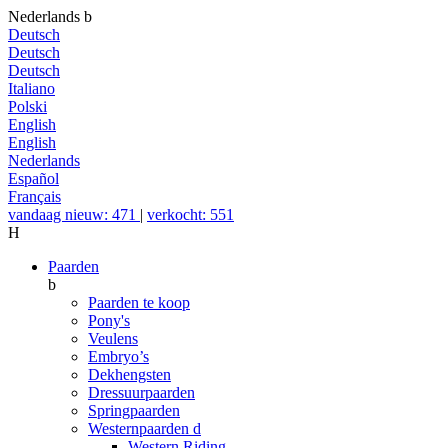
Nederlands
b
Deutsch
Deutsch
Deutsch
Italiano
Polski
English
English
Nederlands
Español
Français
vandaag nieuw: 471
|
verkocht: 551
H
Paarden
b
Paarden te koop
Pony's
Veulens
Embryo’s
Dekhengsten
Dressuurpaarden
Springpaarden
Westernpaarden
d
Western Riding