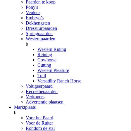
Paarden te koop
Pony's
Veulens
Embryo’s
Dekhengsten
Dressuurpaarden
Springpaarden
Westernpaarden
b
Western Riding
Reining
Cowhorse
Cutting
Western Pleasure
Trail
Versatility Ranch Horse
Voltigeerpaard
Recreatiepaarden
Verkopers
Advertentie plaatsen
Marktplaats
b
Voor het Paard
Voor de Ruiter
Rondom de stal