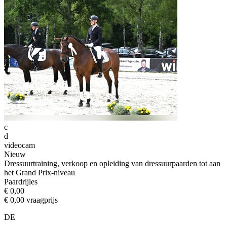
c
d
videocam
Nieuw
Dressuurtraining, verkoop en opleiding van dressuurpaarden tot aan
het Grand Prix-niveau
Paardrijles
€ 0,00
€ 0,00 vraagprijs
DE