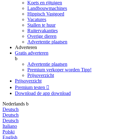
Koets en rijtuigen
Landbouwmachines
Hippisch Vastgoed
Vacatures
Stallen te huur
Ruitervakanties
Overige dieren
Advertentie plaatsen
Adverteren
Gratis adverteren
b
Advertentie plaatsen
Premium verkoper worden
Tipp!
Prijsoverzicht
Prijsoverzicht
Premium testen

Download de app
download
Nederlands
b
Deutsch
Deutsch
Deutsch
Italiano
Polski
English