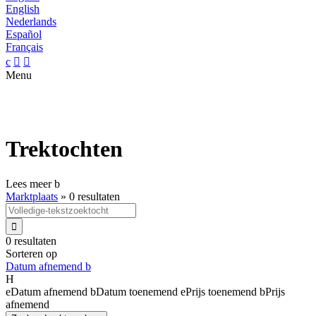
English
Nederlands
Español
Français
c


Menu
Trektochten
Lees meer
b
Marktplaats
»
0 resultaten

0 resultaten
Sorteren op
Datum afnemend
b
H
e
Datum afnemend
b
Datum toenemend
e
Prijs toenemend
b
Prijs
afnemend