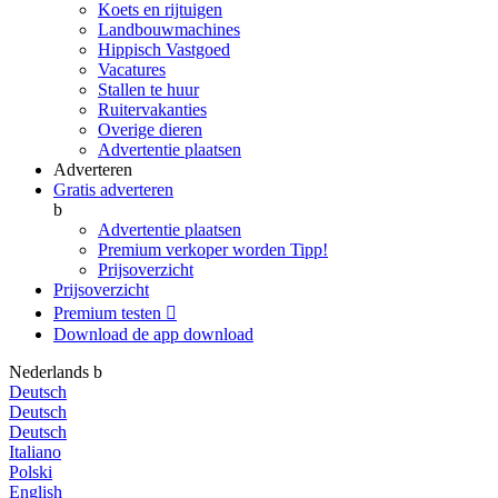
Koets en rijtuigen
Landbouwmachines
Hippisch Vastgoed
Vacatures
Stallen te huur
Ruitervakanties
Overige dieren
Advertentie plaatsen
Adverteren
Gratis adverteren
b
Advertentie plaatsen
Premium verkoper worden
Tipp!
Prijsoverzicht
Prijsoverzicht
Premium testen

Download de app
download
Nederlands
b
Deutsch
Deutsch
Deutsch
Italiano
Polski
English