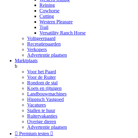
Reining
Cowhorse
Cutting
Western Pleasure
Trail
Versatility Ranch Horse
Voltigeerpaard
Recreatiepaarden
Verkopers
Advertentie plaatsen
Marktplaats
b
Voor het Paard
Voor de Ruiter
Rondom de stal
Koets en rijtuigen
Landbouwmachines
Hippisch Vastgoed
Vacatures
Stallen te huur
Ruitervakanties
Overige dieren
Advertentie plaatsen

Premium testen
