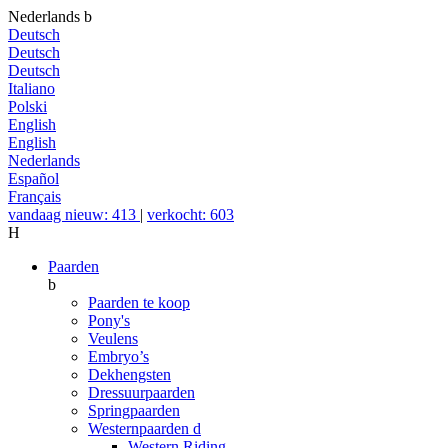
Nederlands
b
Deutsch
Deutsch
Deutsch
Italiano
Polski
English
English
Nederlands
Español
Français
vandaag nieuw: 413
|
verkocht: 603
H
Paarden
b
Paarden te koop
Pony's
Veulens
Embryo’s
Dekhengsten
Dressuurpaarden
Springpaarden
Westernpaarden
d
Western Riding