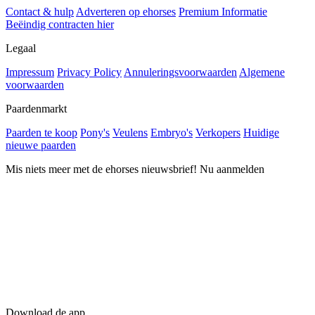
Contact & hulp
Adverteren op ehorses
Premium Informatie
Beëindig contracten hier
Legaal
Impressum
Privacy Policy
Annuleringsvoorwaarden
Algemene
voorwaarden
Paardenmarkt
Paarden te koop
Pony's
Veulens
Embryo's
Verkopers
Huidige
nieuwe paarden
Mis niets meer met de ehorses nieuwsbrief! Nu aanmelden
Download de app