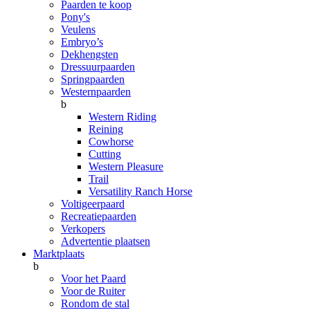
Paarden te koop
Pony's
Veulens
Embryo’s
Dekhengsten
Dressuurpaarden
Springpaarden
Westernpaarden
b
Western Riding
Reining
Cowhorse
Cutting
Western Pleasure
Trail
Versatility Ranch Horse
Voltigeerpaard
Recreatiepaarden
Verkopers
Advertentie plaatsen
Marktplaats
b
Voor het Paard
Voor de Ruiter
Rondom de stal