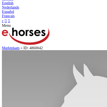
English
Nederlands
Español
Français
c


Menu
Marktplaats
» ID: 4860042