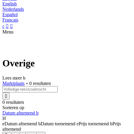
English
Nederlands
Español
Français
c


Menu
Overige
Lees meer
b
Marktplaats
»
0 resultaten

0 resultaten
Sorteren op
Datum afnemend
b
H
e
Datum afnemend
b
Datum toenemend
e
Prijs toenemend
b
Prijs
afnemend