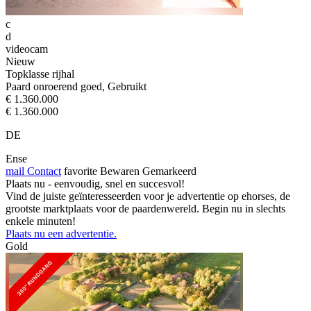
c
d
videocam
Nieuw
Topklasse rijhal
Paard onroerend goed, Gebruikt
€ 1.360.000
€ 1.360.000
DE
Ense
mail
Contact
favorite
Bewaren
Gemarkeerd
Plaats nu - eenvoudig, snel en succesvol!
Vind de juiste geïnteresseerden voor je advertentie op ehorses, de
grootste marktplaats voor de paardenwereld. Begin nu in slechts
enkele minuten!
Plaats nu een advertentie.
Gold