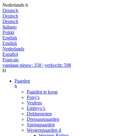
Nederlands
b
Deutsch
Deutsch
Deutsch
Italiano
Polski
English
English
Nederlands
Español
Français
vandaag nieuw: 358
|
verkocht: 598
H
Paarden
b
Paarden te koop
Pony's
Veulens
Embryo’s
Dekhengsten
Dressuurpaarden
Springpaarden
Westernpaarden
d
Western Riding