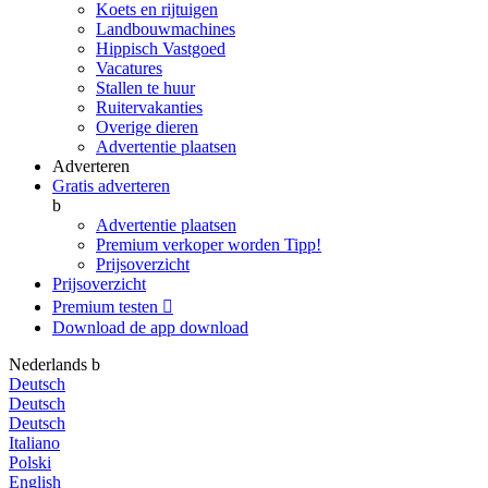
Koets en rijtuigen
Landbouwmachines
Hippisch Vastgoed
Vacatures
Stallen te huur
Ruitervakanties
Overige dieren
Advertentie plaatsen
Adverteren
Gratis adverteren
b
Advertentie plaatsen
Premium verkoper worden
Tipp!
Prijsoverzicht
Prijsoverzicht
Premium testen

Download de app
download
Nederlands
b
Deutsch
Deutsch
Deutsch
Italiano
Polski
English