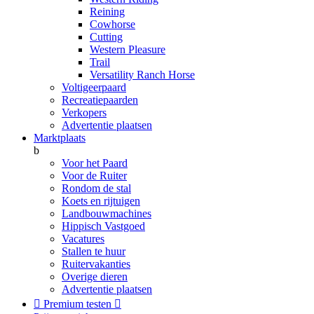
Reining
Cowhorse
Cutting
Western Pleasure
Trail
Versatility Ranch Horse
Voltigeerpaard
Recreatiepaarden
Verkopers
Advertentie plaatsen
Marktplaats
b
Voor het Paard
Voor de Ruiter
Rondom de stal
Koets en rijtuigen
Landbouwmachines
Hippisch Vastgoed
Vacatures
Stallen te huur
Ruitervakanties
Overige dieren
Advertentie plaatsen

Premium testen
