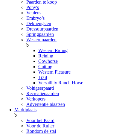
Paarden te koop
Pony's
Veulens
Embryo’s
Dekhengsten
Dressuurpaarden
Springpaarden
Westernpaarden
b
Western Riding
Reining
Cowhorse
Cutting
Western Pleasure
Trail
Versatility Ranch Horse
Voltigeerpaard
Recreatiepaarden
Verkopers
Advertentie plaatsen
Marktplaats
b
Voor het Paard
Voor de Ruiter
Rondom de stal