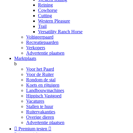
Reining
Cowhorse
Cutting
Western Pleasure
Trail
Versatility Ranch Horse
Voltigeerpaard
Recreatiepaarden
Verkopers
Advertentie plaatsen
Marktplaats
b
Voor het Paard
Voor de Ruiter
Rondom de stal
Koets en rijtuigen
Landbouwmachines
Hippisch Vastgoed
Vacatures
Stallen te huur
Ruitervakanties
Overige dieren
Advertentie plaatsen

Premium testen
