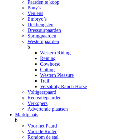
Paarden te koop
Pony's
Veulens
Embryo’s
Dekhengsten
Dressuurpaarden
Springpaarden
Westernpaarden
b
Western Riding
Reining
Cowhorse
Cutting
Western Pleasure
Trail
Versatility Ranch Horse
Voltigeerpaard
Recreatiepaarden
Verkopers
Advertentie plaatsen
Marktplaats
b
Voor het Paard
Voor de Ruiter
Rondom de stal