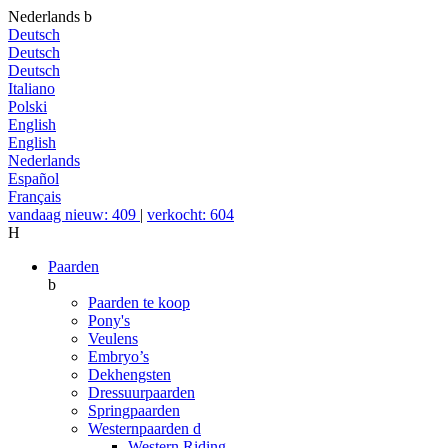
Nederlands
b
Deutsch
Deutsch
Deutsch
Italiano
Polski
English
English
Nederlands
Español
Français
vandaag nieuw: 409
|
verkocht: 604
H
Paarden
b
Paarden te koop
Pony's
Veulens
Embryo’s
Dekhengsten
Dressuurpaarden
Springpaarden
Westernpaarden
d
Western Riding