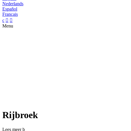
Nederlands
Español
Français
c


Menu
Rijbroek
Lees meer
b