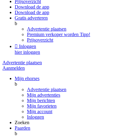
Prijsoverzicht
Download de app
Download de app
Gratis adverteren
b
Advertentie plaatsen
Premium verkoper worden
Tipp!
Prijsoverzicht

Inloggen
hier inloggen
Advertentie plaatsen
Aanmelden
Mijn ehorses
b
Advertentie plaatsen
Mijn advertenties
Mijn berichten
Mijn favorieten
Mijn account
Inloggen
Zoeken
Paarden
b