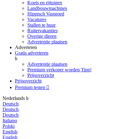
Koets en rijtuigen
Landbouwmachines
Hippisch Vastgoed
Vacatures
Stallen te huur
Ruitervakanties
Overige dieren
Advertentie plaatsen
Adverteren
Gratis adverteren
b
Advertentie plaatsen
Premium verkoper worden
Tipp!
Prijsoverzicht
Prijsoverzicht
Premium testen

Nederlands
b
Deutsch
Deutsch
Deutsch
Italiano
Polski
English
English