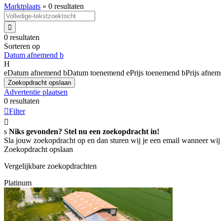
Marktplaats
»
0 resultaten

0 resultaten
Sorteren op
Datum afnemend
b
H
e
Datum afnemend
b
Datum toenemend
e
Prijs toenemend
b
Prijs afne
Zoekopdracht opslaan
Advertentie plaatsen
0 resultaten

Filter

s
Niks gevonden? Stel nu een zoekopdracht in!
Sla jouw zoekopdracht op en dan sturen wij je een email wanneer wij
Zoekopdracht opslaan
Vergelijkbare zoekopdrachten
Platinum