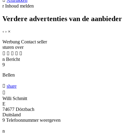

Afdrukken
r
Inhoud melden
Verdere advertenties van de aanbieder
‹
›
×
Werbung
Contact seller
sturen over





n
Bericht
9
Bellen

share

Willi Schmitt
E
74677 Dörzbach
Duitsland
9
Telefoonnummer weergeven
n