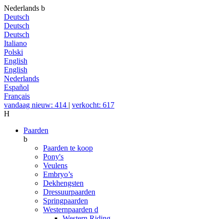
Nederlands
b
Deutsch
Deutsch
Deutsch
Italiano
Polski
English
English
Nederlands
Español
Français
vandaag nieuw: 414
|
verkocht: 617
H
Paarden
b
Paarden te koop
Pony's
Veulens
Embryo’s
Dekhengsten
Dressuurpaarden
Springpaarden
Westernpaarden
d
Western Riding