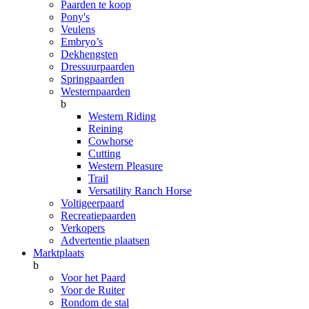
Paarden te koop
Pony's
Veulens
Embryo’s
Dekhengsten
Dressuurpaarden
Springpaarden
Westernpaarden
b
Western Riding
Reining
Cowhorse
Cutting
Western Pleasure
Trail
Versatility Ranch Horse
Voltigeerpaard
Recreatiepaarden
Verkopers
Advertentie plaatsen
Marktplaats
b
Voor het Paard
Voor de Ruiter
Rondom de stal