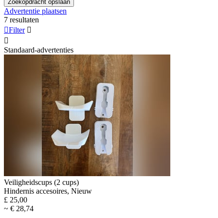
Zoekopdracht opslaan
Advertentie plaatsen
7 resultaten

Filter


Standaard-advertenties
Veiligheidscups (2 cups)
Hindernis accesoires, Nieuw
£ 25,00
~ € 28,74