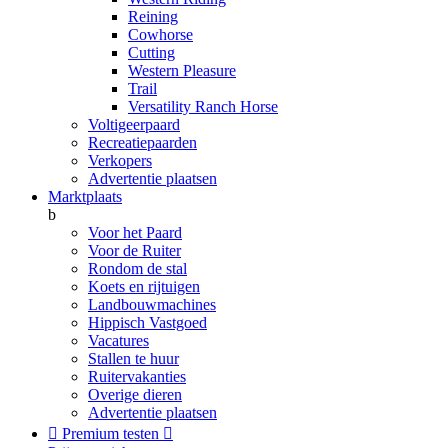
Reining
Cowhorse
Cutting
Western Pleasure
Trail
Versatility Ranch Horse
Voltigeerpaard
Recreatiepaarden
Verkopers
Advertentie plaatsen
Marktplaats
b
Voor het Paard
Voor de Ruiter
Rondom de stal
Koets en rijtuigen
Landbouwmachines
Hippisch Vastgoed
Vacatures
Stallen te huur
Ruitervakanties
Overige dieren
Advertentie plaatsen

Premium testen
