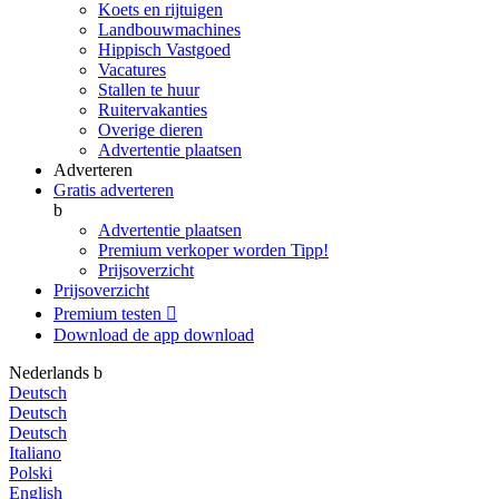
Koets en rijtuigen
Landbouwmachines
Hippisch Vastgoed
Vacatures
Stallen te huur
Ruitervakanties
Overige dieren
Advertentie plaatsen
Adverteren
Gratis adverteren
b
Advertentie plaatsen
Premium verkoper worden
Tipp!
Prijsoverzicht
Prijsoverzicht
Premium testen

Download de app
download
Nederlands
b
Deutsch
Deutsch
Deutsch
Italiano
Polski
English