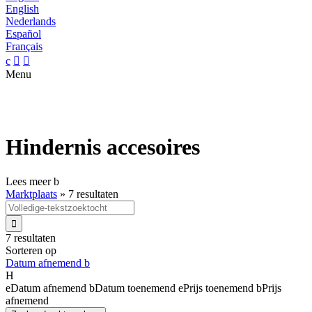
English
Nederlands
Español
Français
c


Menu
Hindernis accesoires
Lees meer
b
Marktplaats
»
7 resultaten

7 resultaten
Sorteren op
Datum afnemend
b
H
e
Datum afnemend
b
Datum toenemend
e
Prijs toenemend
b
Prijs
afnemend