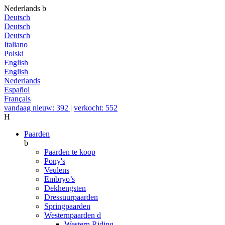
Nederlands
b
Deutsch
Deutsch
Deutsch
Italiano
Polski
English
English
Nederlands
Español
Français
vandaag nieuw: 392
|
verkocht: 552
H
Paarden
b
Paarden te koop
Pony's
Veulens
Embryo’s
Dekhengsten
Dressuurpaarden
Springpaarden
Westernpaarden
d
Western Riding