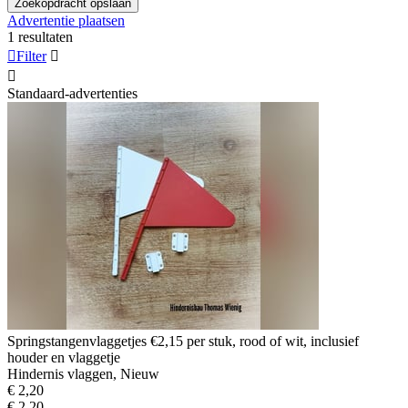
Zoekopdracht opslaan
Advertentie plaatsen
1 resultaten

Filter


Standaard-advertenties
Springstangenvlaggetjes €2,15 per stuk, rood of wit, inclusief
houder en vlaggetje
Hindernis vlaggen, Nieuw
€ 2,20
€ 2,20