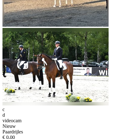
c
d
videocam
Nieuw
Paardrijles
€ 0,00