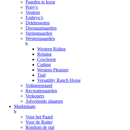
Paarden te koop
Pony's
Veulens
Embryo’s
Dekhengsten
Dressuurpaarden
Springpaarden
Westernpaarden
b
Western Riding
Reining
Cowhorse
Cutting
Western Pleasure
Trail
Versatility Ranch Horse
Voltigeerpaard
Recreatiepaarden
Verkopers
Advertentie plaatsen
Marktplaats
b
Voor het Paard
Voor de Ruiter
Rondom de stal