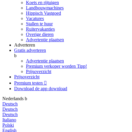
Koets en rijtuigen
Landbouwmachines
Hippisch Vastgoed
Vacatures
Stallen te huur
Ruitervakanties
Overige dieren
Advertentie plaatsen
Adverteren
Gratis adverteren
b
Advertentie plaatsen
Premium verkoper worden
Tipp!
Prijsoverzicht
Prijsoverzicht
Premium testen

Download de app
download
Nederlands
b
Deutsch
Deutsch
Deutsch
Italiano
Polski
English