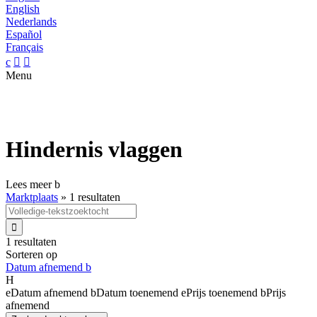
English
Nederlands
Español
Français
c


Menu
Hindernis vlaggen
Lees meer
b
Marktplaats
»
1 resultaten

1 resultaten
Sorteren op
Datum afnemend
b
H
e
Datum afnemend
b
Datum toenemend
e
Prijs toenemend
b
Prijs
afnemend