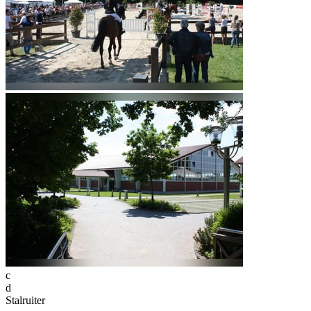
c
d
Stalruiter