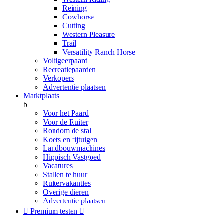
Reining
Cowhorse
Cutting
Western Pleasure
Trail
Versatility Ranch Horse
Voltigeerpaard
Recreatiepaarden
Verkopers
Advertentie plaatsen
Marktplaats
b
Voor het Paard
Voor de Ruiter
Rondom de stal
Koets en rijtuigen
Landbouwmachines
Hippisch Vastgoed
Vacatures
Stallen te huur
Ruitervakanties
Overige dieren
Advertentie plaatsen

Premium testen
