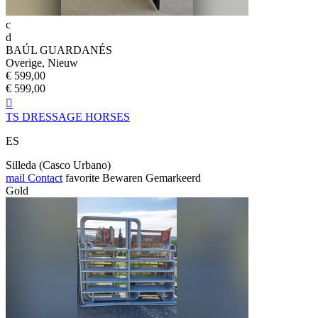
c
d
BAÚL GUARDANÉS
Overige, Nieuw
€ 599,00
€ 599,00

TS DRESSAGE HORSES
ES
Silleda (Casco Urbano)
mail
Contact
favorite
Bewaren
Gemarkeerd
Gold