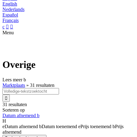
English
Nederlands
Español
Français
c


Menu
Overige
Lees meer
b
Marktplaats
»
31 resultaten

31 resultaten
Sorteren op
Datum afnemend
b
H
e
Datum afnemend
b
Datum toenemend
e
Prijs toenemend
b
Prijs
afnemend