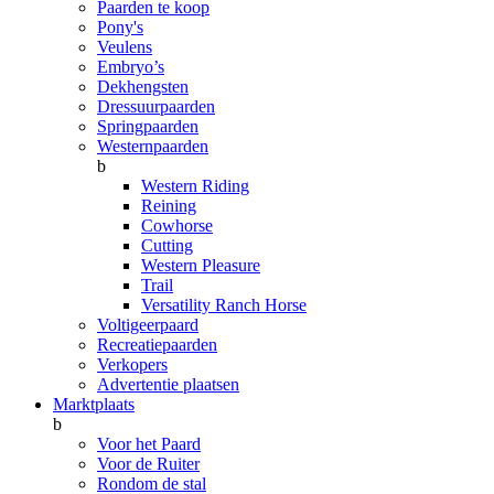
Paarden te koop
Pony's
Veulens
Embryo’s
Dekhengsten
Dressuurpaarden
Springpaarden
Westernpaarden
b
Western Riding
Reining
Cowhorse
Cutting
Western Pleasure
Trail
Versatility Ranch Horse
Voltigeerpaard
Recreatiepaarden
Verkopers
Advertentie plaatsen
Marktplaats
b
Voor het Paard
Voor de Ruiter
Rondom de stal