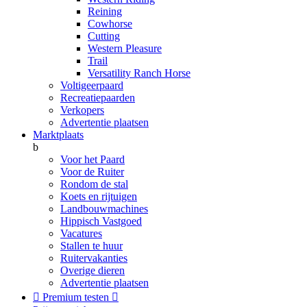
Reining
Cowhorse
Cutting
Western Pleasure
Trail
Versatility Ranch Horse
Voltigeerpaard
Recreatiepaarden
Verkopers
Advertentie plaatsen
Marktplaats
b
Voor het Paard
Voor de Ruiter
Rondom de stal
Koets en rijtuigen
Landbouwmachines
Hippisch Vastgoed
Vacatures
Stallen te huur
Ruitervakanties
Overige dieren
Advertentie plaatsen

Premium testen
