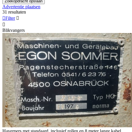
Zoekopdracht opslaan
Advertentie plaatsen
31 resultaten

Filter


Blikvangers
Haverpers met standaard, inclusief rollen en 8 meter lange kabel