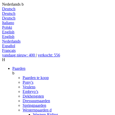
Nederlands
b
Deutsch
Deutsch
Deutsch
Italiano
Polski
English
English
Nederlands
Español
Français
vandaag nieuw: 400
|
verkocht: 556
H
Paarden
b
Paarden te koop
Pony's
Veulens
Embryo’s
Dekhengsten
Dressuurpaarden
Springpaarden
Westernpaarden
d
Western Riding