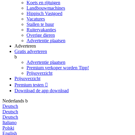
Koets en rijtuigen
Landbouwmachines
Hippisch Vastgoed
Vacatures
Stallen te huur
Ruitervakanties
Overige dieren
Advertentie plaatsen
Adverteren
Gratis adverteren
b
Advertentie plaatsen
Premium verkoper worden
Tipp!
Prijsoverzicht
Prijsoverzicht
Premium testen

Download de app
download
Nederlands
b
Deutsch
Deutsch
Deutsch
Italiano
Polski
English