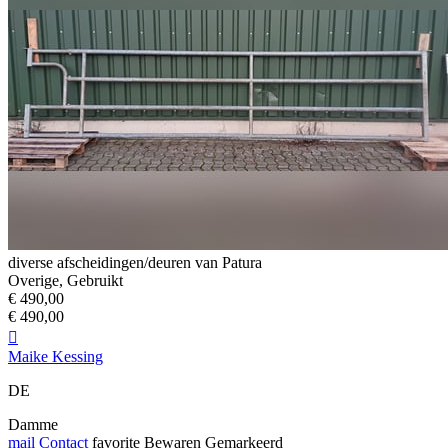
diverse afscheidingen/deuren van Patura
Overige, Gebruikt
€ 490,00
€ 490,00

Maike Kessing
DE
Damme
mail
Contact
favorite
Bewaren
Gemarkeerd