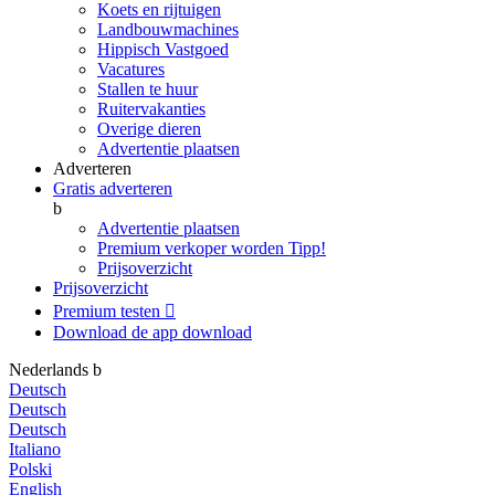
Koets en rijtuigen
Landbouwmachines
Hippisch Vastgoed
Vacatures
Stallen te huur
Ruitervakanties
Overige dieren
Advertentie plaatsen
Adverteren
Gratis adverteren
b
Advertentie plaatsen
Premium verkoper worden
Tipp!
Prijsoverzicht
Prijsoverzicht
Premium testen

Download de app
download
Nederlands
b
Deutsch
Deutsch
Deutsch
Italiano
Polski
English