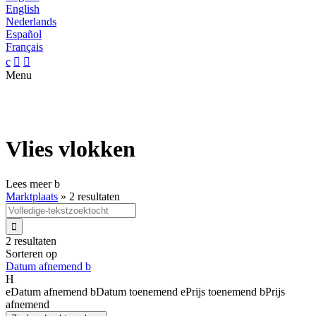
English
Nederlands
Español
Français
c


Menu
Vlies vlokken
Lees meer
b
Marktplaats
»
2 resultaten

2 resultaten
Sorteren op
Datum afnemend
b
H
e
Datum afnemend
b
Datum toenemend
e
Prijs toenemend
b
Prijs
afnemend