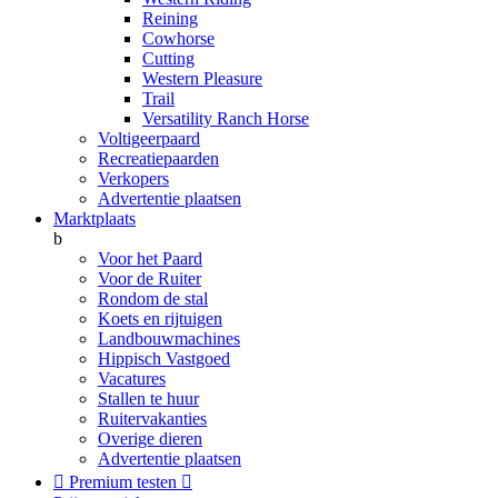
Reining
Cowhorse
Cutting
Western Pleasure
Trail
Versatility Ranch Horse
Voltigeerpaard
Recreatiepaarden
Verkopers
Advertentie plaatsen
Marktplaats
b
Voor het Paard
Voor de Ruiter
Rondom de stal
Koets en rijtuigen
Landbouwmachines
Hippisch Vastgoed
Vacatures
Stallen te huur
Ruitervakanties
Overige dieren
Advertentie plaatsen

Premium testen
