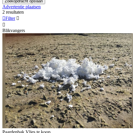
Zoekopdracht opslaan
Advertentie plaatsen
2 resultaten

Filter


Blikvangers
Paardenbak Vlies te koop