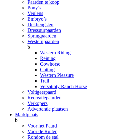
Paarden te koop
Pony's
Veulens
Embryo’s
Dekhengsten
Dressuurpaarden
Springpaarden
Westernpaarden
b
Western Riding
Reining
Cowhorse
Cutting
Western Pleasure
Trail
Versatility Ranch Horse
Voltigeerpaard
Recreatiepaarden
Verkopers
Advertentie plaatsen
Marktplaats
b
Voor het Paard
Voor de Ruiter
Rondom de stal