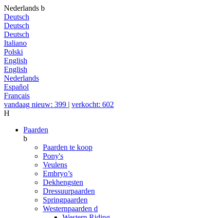
Nederlands
b
Deutsch
Deutsch
Deutsch
Italiano
Polski
English
English
Nederlands
Español
Français
vandaag nieuw: 399
|
verkocht: 602
H
Paarden
b
Paarden te koop
Pony's
Veulens
Embryo’s
Dekhengsten
Dressuurpaarden
Springpaarden
Westernpaarden
d
Western Riding