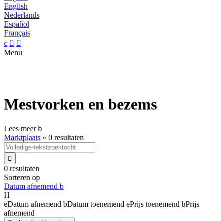
English
Nederlands
Español
Français
c


Menu
Mestvorken en bezems
Lees meer
b
Marktplaats
»
0 resultaten

0 resultaten
Sorteren op
Datum afnemend
b
H
e
Datum afnemend
b
Datum toenemend
e
Prijs toenemend
b
Prijs
afnemend