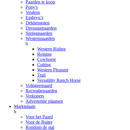
Paarden te koop
Pony's
Veulens
Embryo’s
Dekhengsten
Dressuurpaarden
Springpaarden
Westernpaarden
b
Western Riding
Reining
Cowhorse
Cutting
Western Pleasure
Trail
Versatility Ranch Horse
Voltigeerpaard
Recreatiepaarden
Verkopers
Advertentie plaatsen
Marktplaats
b
Voor het Paard
Voor de Ruiter
Rondom de stal