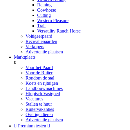
Reining
Cowhorse
Cutting
Western Pleasure
Trail
Versatility Ranch Horse
Voltigeerpaard
Recreatiepaarden
Verkopers
Advertentie plaatsen
Marktplaats
b
Voor het Paard
Voor de Ruiter
Rondom de stal
Koets en rijtuigen
Landbouwmachines
Hippisch Vastgoed
Vacatures
Stallen te huur
Ruitervakanties
Overige dieren
Advertentie plaatsen

Premium testen
