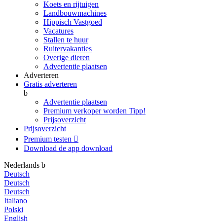
Koets en rijtuigen
Landbouwmachines
Hippisch Vastgoed
Vacatures
Stallen te huur
Ruitervakanties
Overige dieren
Advertentie plaatsen
Adverteren
Gratis adverteren
b
Advertentie plaatsen
Premium verkoper worden
Tipp!
Prijsoverzicht
Prijsoverzicht
Premium testen

Download de app
download
Nederlands
b
Deutsch
Deutsch
Deutsch
Italiano
Polski
English