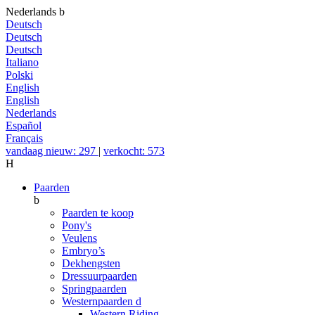
Nederlands
b
Deutsch
Deutsch
Deutsch
Italiano
Polski
English
English
Nederlands
Español
Français
vandaag nieuw: 297
|
verkocht: 573
H
Paarden
b
Paarden te koop
Pony's
Veulens
Embryo’s
Dekhengsten
Dressuurpaarden
Springpaarden
Westernpaarden
d
Western Riding