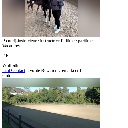
Paardrij-instructeur / instructrice fulltime / parttime
Vacatures
DE
Wülfrath
mail
Contact
favorite
Bewaren
Gemarkeerd
Gold