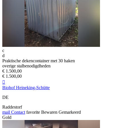
c
d
Praktische dekencontainer met 30 haken
overige stalbenodigdheden
€ 1.500,00
€ 1.500,00

Biohof Heineking-Schütte
DE
Raddestorf
mail
Contact
favorite
Bewaren
Gemarkeerd
Gold