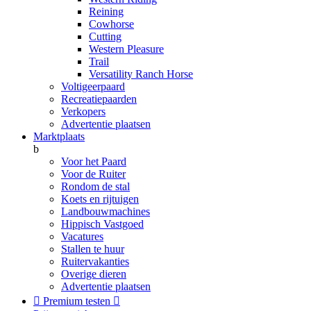
Reining
Cowhorse
Cutting
Western Pleasure
Trail
Versatility Ranch Horse
Voltigeerpaard
Recreatiepaarden
Verkopers
Advertentie plaatsen
Marktplaats
b
Voor het Paard
Voor de Ruiter
Rondom de stal
Koets en rijtuigen
Landbouwmachines
Hippisch Vastgoed
Vacatures
Stallen te huur
Ruitervakanties
Overige dieren
Advertentie plaatsen

Premium testen
