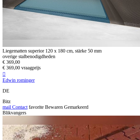
Liegematten superior 120 x 180 cm, stärke 50 mm
overige stalbenodigdheden
€ 369,00
€ 369,00 vraagprijs

Edwin rominger
DE
Bitz
mail
Contact
favorite
Bewaren
Gemarkeerd
Blikvangers