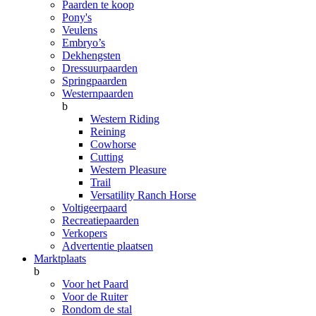
Paarden te koop
Pony's
Veulens
Embryo’s
Dekhengsten
Dressuurpaarden
Springpaarden
Westernpaarden
b
Western Riding
Reining
Cowhorse
Cutting
Western Pleasure
Trail
Versatility Ranch Horse
Voltigeerpaard
Recreatiepaarden
Verkopers
Advertentie plaatsen
Marktplaats
b
Voor het Paard
Voor de Ruiter
Rondom de stal