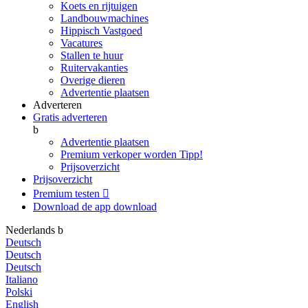
Koets en rijtuigen
Landbouwmachines
Hippisch Vastgoed
Vacatures
Stallen te huur
Ruitervakanties
Overige dieren
Advertentie plaatsen
Adverteren
Gratis adverteren
b
Advertentie plaatsen
Premium verkoper worden
Tipp!
Prijsoverzicht
Prijsoverzicht
Premium testen

Download de app
download
Nederlands
b
Deutsch
Deutsch
Deutsch
Italiano
Polski
English