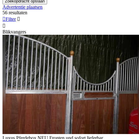
Zoekopdracht opslaan
Advertentie plaatsen
56 resultaten

Filter


Blikvangers
Luxus Pferdebox NEU Fronten und sofort lieferbar