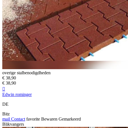
overige stalbenodigdheden
€ 38,90
€ 38,90

Edwin rominger
DE
Bitz
mail
Contact
favorite
Bewaren
Gemarkeerd
Blikvangers