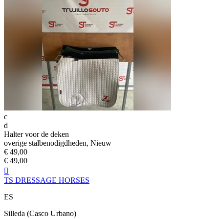
c
d
Halter voor de deken
overige stalbenodigdheden, Nieuw
€ 49,00
€ 49,00

TS DRESSAGE HORSES
ES
Silleda (Casco Urbano)