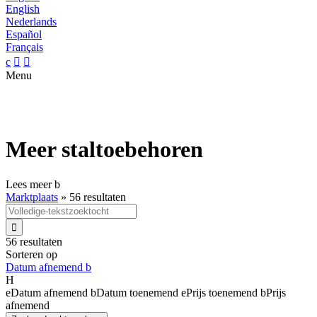
English
Nederlands
Español
Français
c


Menu
Meer staltoebehoren
Lees meer
b
Marktplaats
»
56 resultaten

56 resultaten
Sorteren op
Datum afnemend
b
H
e
Datum afnemend
b
Datum toenemend
e
Prijs toenemend
b
Prijs
afnemend