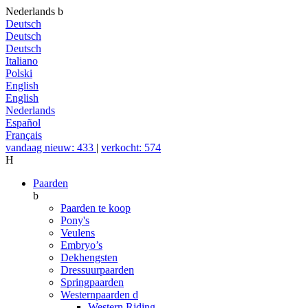
Nederlands
b
Deutsch
Deutsch
Deutsch
Italiano
Polski
English
English
Nederlands
Español
Français
vandaag nieuw: 433
|
verkocht: 574
H
Paarden
b
Paarden te koop
Pony's
Veulens
Embryo’s
Dekhengsten
Dressuurpaarden
Springpaarden
Westernpaarden
d
Western Riding