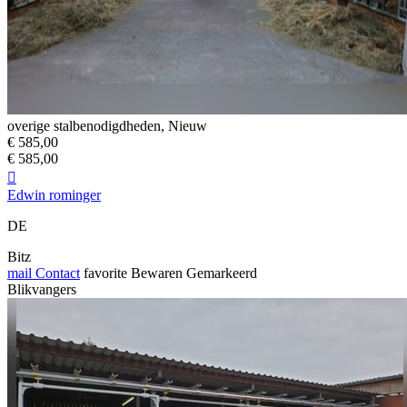
overige stalbenodigdheden, Nieuw
€ 585,00
€ 585,00

Edwin rominger
DE
Bitz
mail
Contact
favorite
Bewaren
Gemarkeerd
Blikvangers