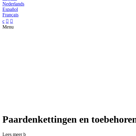
Nederlands
Español
Français
c


Menu
Paardenkettingen en toebehore
Lees meer
b