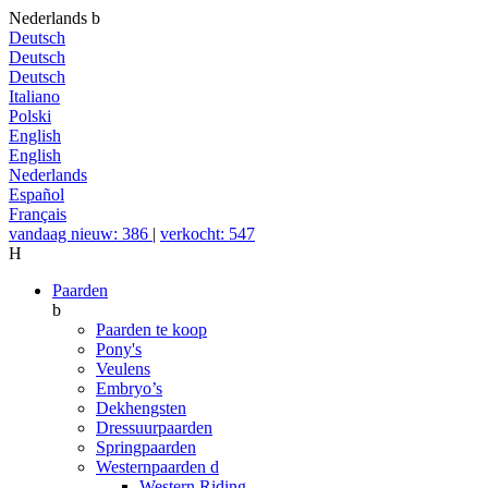
Nederlands
b
Deutsch
Deutsch
Deutsch
Italiano
Polski
English
English
Nederlands
Español
Français
vandaag nieuw: 386
|
verkocht: 547
H
Paarden
b
Paarden te koop
Pony's
Veulens
Embryo’s
Dekhengsten
Dressuurpaarden
Springpaarden
Westernpaarden
d
Western Riding