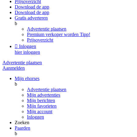
Prijsoverzicht
Download de app
Download de app
Gratis adverteren
b
Advertentie plaatsen
Premium verkoper worden
Tipp!
Prijsoverzicht

Inloggen
hier inloggen
Advertentie plaatsen
Aanmelden
Mijn ehorses
b
Advertentie plaatsen
Mijn advertenties
Mijn berichten
Mijn favorieten
Mijn account
Inloggen
Zoeken
Paarden
b