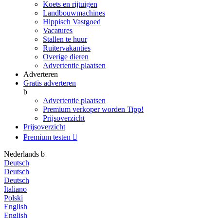
Koets en rijtuigen
Landbouwmachines
Hippisch Vastgoed
Vacatures
Stallen te huur
Ruitervakanties
Overige dieren
Advertentie plaatsen
Adverteren
Gratis adverteren
b
Advertentie plaatsen
Premium verkoper worden
Tipp!
Prijsoverzicht
Prijsoverzicht
Premium testen

Nederlands
b
Deutsch
Deutsch
Deutsch
Italiano
Polski
English
English