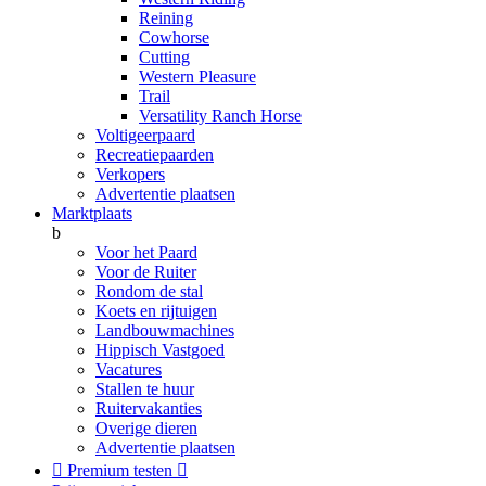
Reining
Cowhorse
Cutting
Western Pleasure
Trail
Versatility Ranch Horse
Voltigeerpaard
Recreatiepaarden
Verkopers
Advertentie plaatsen
Marktplaats
b
Voor het Paard
Voor de Ruiter
Rondom de stal
Koets en rijtuigen
Landbouwmachines
Hippisch Vastgoed
Vacatures
Stallen te huur
Ruitervakanties
Overige dieren
Advertentie plaatsen

Premium testen
