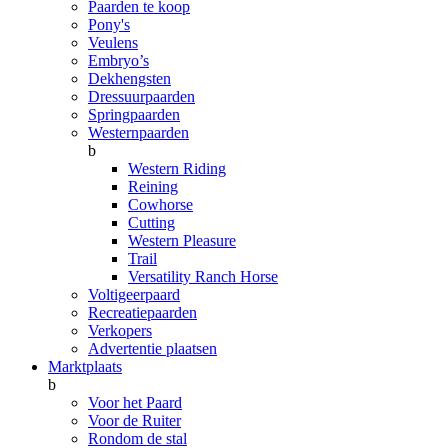
Paarden te koop
Pony's
Veulens
Embryo’s
Dekhengsten
Dressuurpaarden
Springpaarden
Westernpaarden
b
Western Riding
Reining
Cowhorse
Cutting
Western Pleasure
Trail
Versatility Ranch Horse
Voltigeerpaard
Recreatiepaarden
Verkopers
Advertentie plaatsen
Marktplaats
b
Voor het Paard
Voor de Ruiter
Rondom de stal