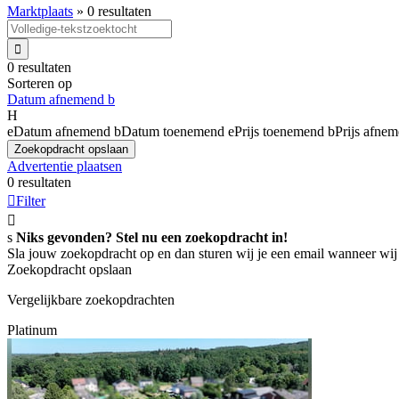
Marktplaats
»
0 resultaten

0 resultaten
Sorteren op
Datum afnemend
b
H
e
Datum afnemend
b
Datum toenemend
e
Prijs toenemend
b
Prijs afne
Zoekopdracht opslaan
Advertentie plaatsen
0 resultaten

Filter

s
Niks gevonden? Stel nu een zoekopdracht in!
Sla jouw zoekopdracht op en dan sturen wij je een email wanneer wij
Zoekopdracht opslaan
Vergelijkbare zoekopdrachten
Platinum