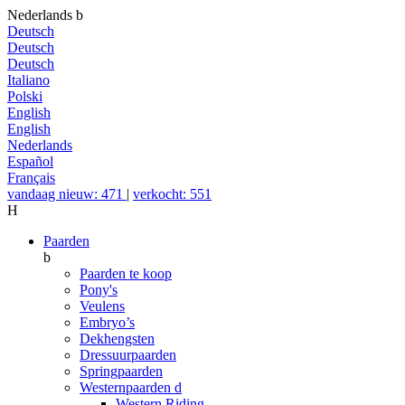
Nederlands
b
Deutsch
Deutsch
Deutsch
Italiano
Polski
English
English
Nederlands
Español
Français
vandaag nieuw: 471
|
verkocht: 551
H
Paarden
b
Paarden te koop
Pony's
Veulens
Embryo’s
Dekhengsten
Dressuurpaarden
Springpaarden
Westernpaarden
d
Western Riding