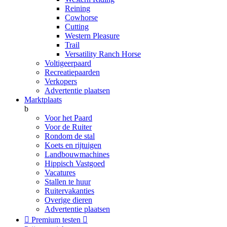
Reining
Cowhorse
Cutting
Western Pleasure
Trail
Versatility Ranch Horse
Voltigeerpaard
Recreatiepaarden
Verkopers
Advertentie plaatsen
Marktplaats
b
Voor het Paard
Voor de Ruiter
Rondom de stal
Koets en rijtuigen
Landbouwmachines
Hippisch Vastgoed
Vacatures
Stallen te huur
Ruitervakanties
Overige dieren
Advertentie plaatsen

Premium testen
