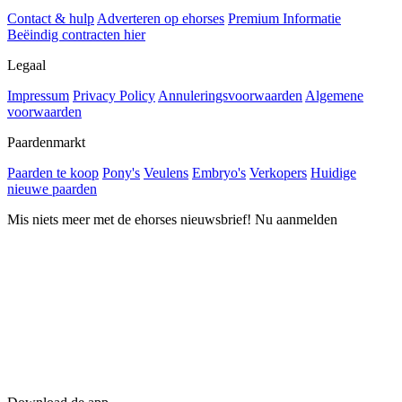
Contact & hulp
Adverteren op ehorses
Premium Informatie
Beëindig contracten hier
Legaal
Impressum
Privacy Policy
Annuleringsvoorwaarden
Algemene
voorwaarden
Paardenmarkt
Paarden te koop
Pony's
Veulens
Embryo's
Verkopers
Huidige
nieuwe paarden
Mis niets meer met de ehorses nieuwsbrief! Nu aanmelden