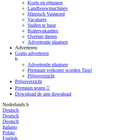
Koets en rijtuigen
Landbouwmachines
Hippisch Vastgoed
Vacatures
Stallen te huur
Ruitervakanties
Overige dieren
Advertentie plaatsen
Adverteren
Gratis adverteren
b
Advertentie plaatsen
Premium verkoper worden
Tipp!
Prijsoverzicht
Prijsoverzicht
Premium testen

Download de app
download
Nederlands
b
Deutsch
Deutsch
Deutsch
Italiano
Polski
English