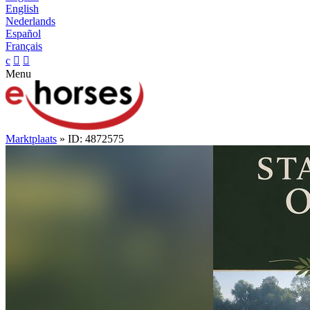
English
Nederlands
Español
Français
c


Menu
Marktplaats
» ID: 4872575