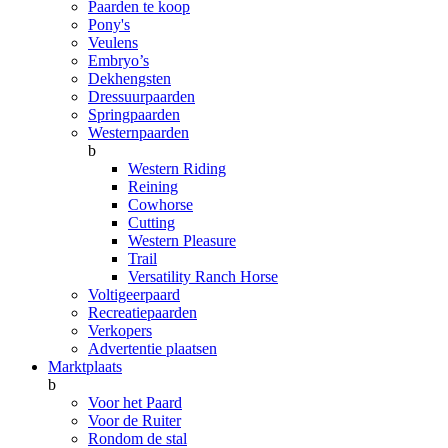
Paarden te koop
Pony's
Veulens
Embryo’s
Dekhengsten
Dressuurpaarden
Springpaarden
Westernpaarden
b
Western Riding
Reining
Cowhorse
Cutting
Western Pleasure
Trail
Versatility Ranch Horse
Voltigeerpaard
Recreatiepaarden
Verkopers
Advertentie plaatsen
Marktplaats
b
Voor het Paard
Voor de Ruiter
Rondom de stal