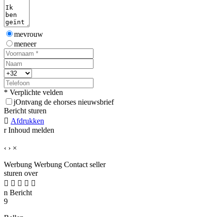
mevrouw
meneer
* Verplichte velden
j
Ontvang de ehorses nieuwsbrief
Bericht sturen

Afdrukken
r
Inhoud melden
‹
›
×
Werbung
Werbung
Contact seller
sturen over





n
Bericht
9