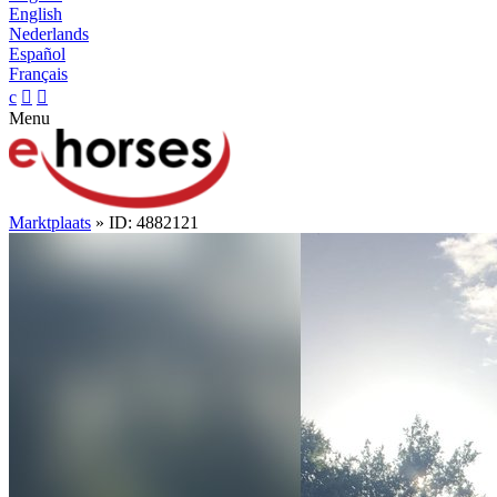
English
Nederlands
Español
Français
c


Menu
Marktplaats
» ID: 4882121