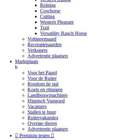
Reining
Cowhorse
Cutting
Western Pleasure
Trail
Versatility Ranch Horse
Voltigeerpaard
Recreatiepaarden
Verkopers
Advertentie plaatsen
Marktplaats
b
Voor het Paard
Voor de Ruiter
Rondom de stal
Koets en rijtuigen
Landbouwmachines
Hippisch Vastgoed
Vacatures
Stallen te huur
Ruitervakanties
Overige dieren
Advertentie plaatsen

Premium testen
