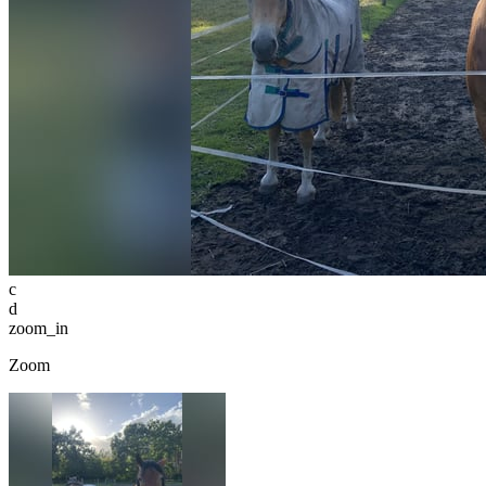
c
d
zoom_in
Zoom