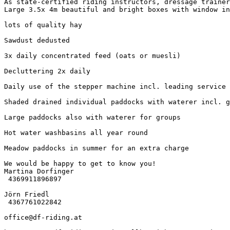
As state-certified riding instructors, dressage trainer
Large 3.5x 4m beautiful and bright boxes with window into
lots of quality hay 

Sawdust dedusted 

3x daily concentrated feed (oats or muesli) 

Decluttering 2x daily 

Daily use of the stepper machine incl. leading service 

Shaded drained individual paddocks with waterer incl. gu
Large paddocks also with waterer for groups 

Hot water washbasins all year round 

Meadow paddocks in summer for an extra charge

We would be happy to get to know you! 

Martina Dorfinger 

 4369911896897 

Jörn Friedl 

 4367761022842 

office@df-riding.at
