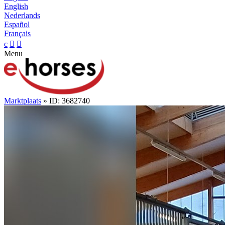
English
Nederlands
Español
Français
c


Menu
Marktplaats
» ID: 3682740