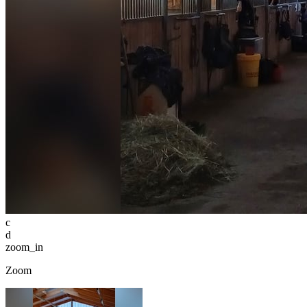
c
d
zoom_in
Zoom