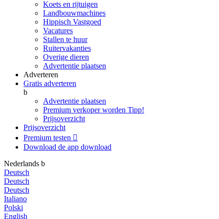
Koets en rijtuigen
Landbouwmachines
Hippisch Vastgoed
Vacatures
Stallen te huur
Ruitervakanties
Overige dieren
Advertentie plaatsen
Adverteren
Gratis adverteren
b
Advertentie plaatsen
Premium verkoper worden
Tipp!
Prijsoverzicht
Prijsoverzicht
Premium testen

Download de app
download
Nederlands
b
Deutsch
Deutsch
Deutsch
Italiano
Polski
English