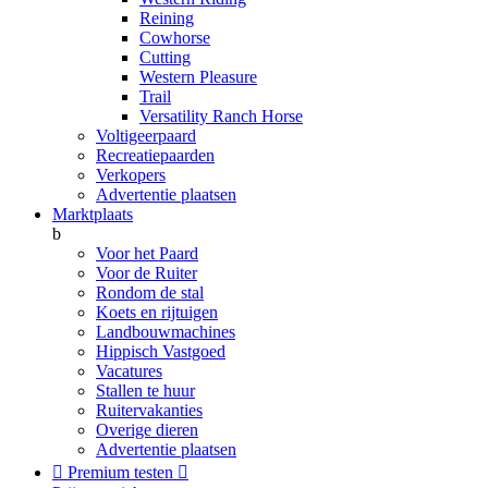
Reining
Cowhorse
Cutting
Western Pleasure
Trail
Versatility Ranch Horse
Voltigeerpaard
Recreatiepaarden
Verkopers
Advertentie plaatsen
Marktplaats
b
Voor het Paard
Voor de Ruiter
Rondom de stal
Koets en rijtuigen
Landbouwmachines
Hippisch Vastgoed
Vacatures
Stallen te huur
Ruitervakanties
Overige dieren
Advertentie plaatsen

Premium testen
