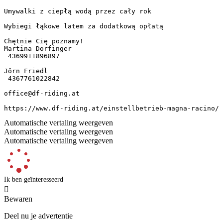
Umywalki z ciepłą wodą przez cały rok 

Wybiegi łąkowe latem za dodatkową opłatą

Chętnie Cię poznamy! 

Martina Dorfinger 

 4369911896897 

Jörn Friedl 

 4367761022842 

office@df-riding.at

https://www.df-riding.at/einstellbetrieb-magna-racino/
Automatische vertaling weergeven
Automatische vertaling weergeven
Automatische vertaling weergeven
Ik ben geïnteresseerd

Bewaren
Deel nu je advertentie