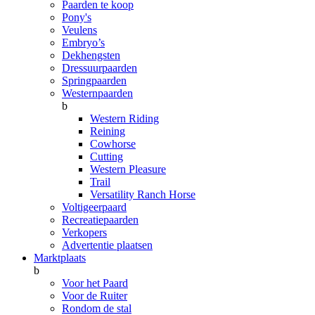
Paarden te koop
Pony's
Veulens
Embryo’s
Dekhengsten
Dressuurpaarden
Springpaarden
Westernpaarden
b
Western Riding
Reining
Cowhorse
Cutting
Western Pleasure
Trail
Versatility Ranch Horse
Voltigeerpaard
Recreatiepaarden
Verkopers
Advertentie plaatsen
Marktplaats
b
Voor het Paard
Voor de Ruiter
Rondom de stal