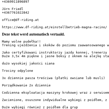
+4369911896897  

Jörn Friedl  

+4367761022842  

office@df-riding.at  

https://www.df-riding.at/einstellbetrieb-magna-racino/
Deze tekst werd automatisch vertaald.
Mamy wolne pudełka!! 

Trening ujeżdżenia i skoków do poziomu zaawansowanego w
Jako certyfikowani instruktorzy jazdy konnej, trenerzy 
Duże 3,5x 4m piękne i jasne boksy z oknem na alejkę stajn
dużo wysokiej jakości siana 

Trociny odpylone 

3x dziennie pasza treściwa (płatki owsiane lub musli) 

Porządkowanie 2x dziennie 

Codzienna eksploatacja maszyny krokowej wraz z serwisem w
Zacienione, osuszone indywidualne wybiegi z poidłem, z u
Duże wybiegi również z poidłem dla grup 
