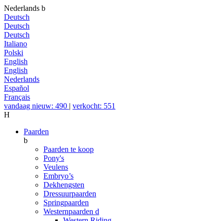
Nederlands
b
Deutsch
Deutsch
Deutsch
Italiano
Polski
English
English
Nederlands
Español
Français
vandaag nieuw: 490
|
verkocht: 551
H
Paarden
b
Paarden te koop
Pony's
Veulens
Embryo’s
Dekhengsten
Dressuurpaarden
Springpaarden
Westernpaarden
d
Western Riding