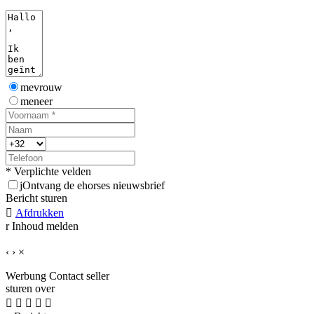
mevrouw
meneer
* Verplichte velden
j
Ontvang de ehorses nieuwsbrief
Bericht sturen

Afdrukken
r
Inhoud melden
‹
›
×
Werbung
Contact seller
sturen over




