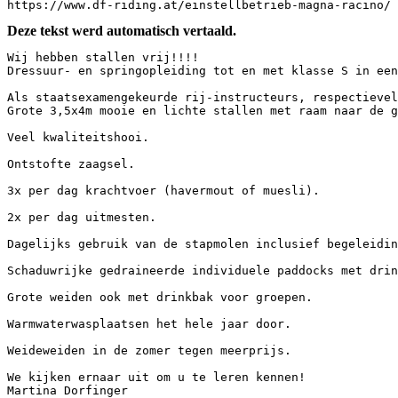
https://www.df-riding.at/einstellbetrieb-magna-racino/
Deze tekst werd automatisch vertaald.
Wij hebben stallen vrij!!!!  

Dressuur- en springopleiding tot en met klasse S in een
Als staatsexamengekeurde rij-instructeurs, respectievel
Grote 3,5x4m mooie en lichte stallen met raam naar de g
Veel kwaliteitshooi.

Ontstofte zaagsel.

3x per dag krachtvoer (havermout of muesli).

2x per dag uitmesten.

Dagelijks gebruik van de stapmolen inclusief begeleidin
Schaduwrijke gedraineerde individuele paddocks met drin
Grote weiden ook met drinkbak voor groepen.

Warmwaterwasplaatsen het hele jaar door.

Weideweiden in de zomer tegen meerprijs.

We kijken ernaar uit om u te leren kennen!  

Martina Dorfinger  
