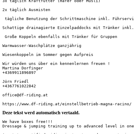
3x täglich Kraftfutter (Hafer oder Müsli) 

2x täglich Ausmisten 

 tägliche Benutzung der Schrittmaschine inkl. Führservice
Schattige drainagierte Einzelpaddocks mit Tränker inkl. 
 Große Koppeln ebenfalls mit Tränker für Gruppen 

Warmwasser-Waschplätze ganzjährig 

Wiesenkoppeln im Sommer gegen Aufpreis

Wir würden uns über ein kennenlernen freuen ! 

Martina Dorfinger 

+4369911896897 

Jörn Friedl 

+4367761022842 

office@df-riding.at

https://www.df-riding.at/einstellbetrieb-magna-racino/
Deze tekst werd automatisch vertaald.
We have boxes free!!! 

Dressage & jumping training up to advanced level in one