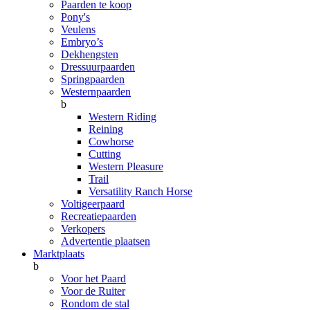
Paarden te koop
Pony's
Veulens
Embryo’s
Dekhengsten
Dressuurpaarden
Springpaarden
Westernpaarden
b
Western Riding
Reining
Cowhorse
Cutting
Western Pleasure
Trail
Versatility Ranch Horse
Voltigeerpaard
Recreatiepaarden
Verkopers
Advertentie plaatsen
Marktplaats
b
Voor het Paard
Voor de Ruiter
Rondom de stal