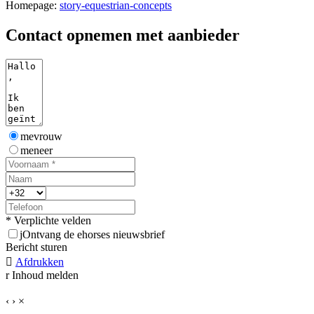
Homepage:
story-equestrian-concepts
Contact opnemen met aanbieder
mevrouw
meneer
* Verplichte velden
j
Ontvang de ehorses nieuwsbrief
Bericht sturen

Afdrukken
r
Inhoud melden
‹
›
×