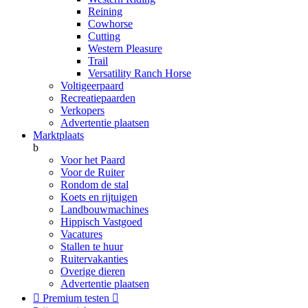
Reining
Cowhorse
Cutting
Western Pleasure
Trail
Versatility Ranch Horse
Voltigeerpaard
Recreatiepaarden
Verkopers
Advertentie plaatsen
Marktplaats
b
Voor het Paard
Voor de Ruiter
Rondom de stal
Koets en rijtuigen
Landbouwmachines
Hippisch Vastgoed
Vacatures
Stallen te huur
Ruitervakanties
Overige dieren
Advertentie plaatsen

Premium testen
