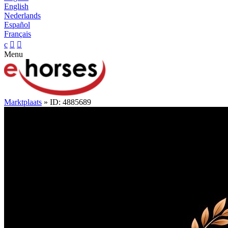
English
Nederlands
Español
Français
c


Menu
Marktplaats
» ID: 4885689