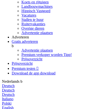
Koets en rijtuigen
Landbouwmachines
Hippisch Vastgoed
Vacatures
Stallen te huur
Ruitervakanties
Overige dieren
Advertentie plaatsen
Adverteren
Gratis adverteren
b
Advertentie plaatsen
Premium verkoper worden
Tipp!
Prijsoverzicht
Prijsoverzicht
Premium testen

Download de app
download
Nederlands
b
Deutsch
Deutsch
Deutsch
Italiano
Polski
English