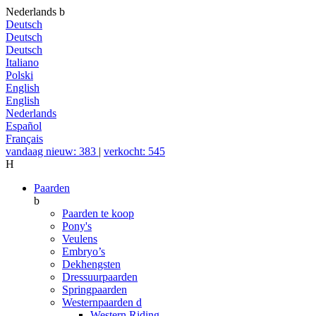
Nederlands
b
Deutsch
Deutsch
Deutsch
Italiano
Polski
English
English
Nederlands
Español
Français
vandaag nieuw: 383
|
verkocht: 545
H
Paarden
b
Paarden te koop
Pony's
Veulens
Embryo’s
Dekhengsten
Dressuurpaarden
Springpaarden
Westernpaarden
d
Western Riding