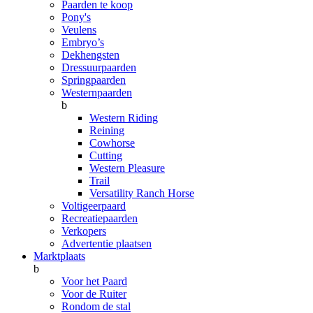
Paarden te koop
Pony's
Veulens
Embryo’s
Dekhengsten
Dressuurpaarden
Springpaarden
Westernpaarden
b
Western Riding
Reining
Cowhorse
Cutting
Western Pleasure
Trail
Versatility Ranch Horse
Voltigeerpaard
Recreatiepaarden
Verkopers
Advertentie plaatsen
Marktplaats
b
Voor het Paard
Voor de Ruiter
Rondom de stal