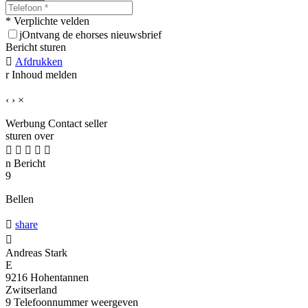
* Verplichte velden
j
Ontvang de ehorses nieuwsbrief
Bericht sturen

Afdrukken
r
Inhoud melden
‹
›
×
Werbung
Contact seller
sturen over





n
Bericht
9
Bellen

share

Andreas Stark
E
9216 Hohentannen
Zwitserland
9
Telefoonnummer weergeven