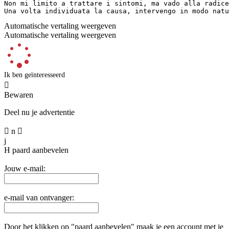
Non mi limito a trattare i sintomi, ma vado alla radice
Una volta individuata la causa, intervengo in modo natu
Automatische vertaling weergeven
Automatische vertaling weergeven
Ik ben geïnteresseerd

Bewaren
Deel nu je advertentie

n

j
H
paard aanbevelen
Jouw e-mail:
e-mail van ontvanger:
Door het klikken op "paard aanbevelen" maak je een account met je