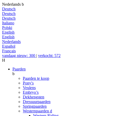
Nederlands
b
Deutsch
Deutsch
Deutsch
Italiano
Polski
English
English
Nederlands
Español
Français
vandaag nieuw: 300
|
verkocht: 572
H
Paarden
b
Paarden te koop
Pony's
Veulens
Embryo’s
Dekhengsten
Dressuurpaarden
Springpaarden
Westernpaarden
d
Western Riding