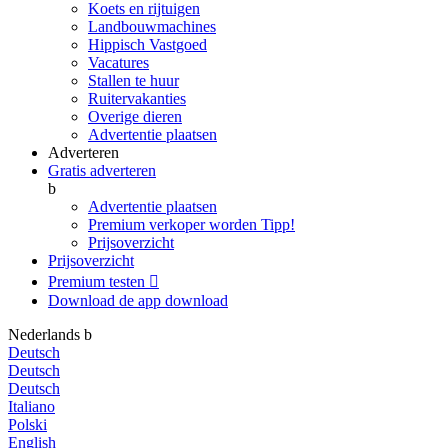
Koets en rijtuigen
Landbouwmachines
Hippisch Vastgoed
Vacatures
Stallen te huur
Ruitervakanties
Overige dieren
Advertentie plaatsen
Adverteren
Gratis adverteren
b
Advertentie plaatsen
Premium verkoper worden
Tipp!
Prijsoverzicht
Prijsoverzicht
Premium testen

Download de app
download
Nederlands
b
Deutsch
Deutsch
Deutsch
Italiano
Polski
English