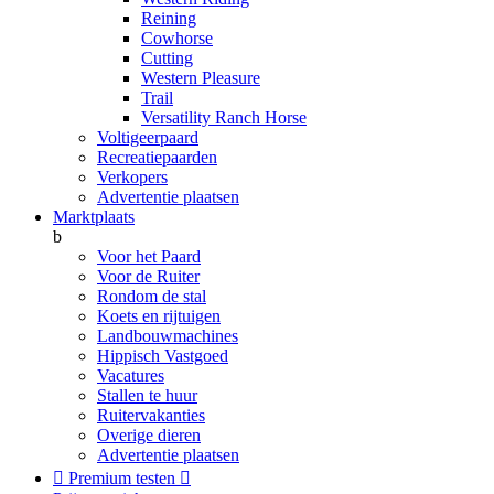
Reining
Cowhorse
Cutting
Western Pleasure
Trail
Versatility Ranch Horse
Voltigeerpaard
Recreatiepaarden
Verkopers
Advertentie plaatsen
Marktplaats
b
Voor het Paard
Voor de Ruiter
Rondom de stal
Koets en rijtuigen
Landbouwmachines
Hippisch Vastgoed
Vacatures
Stallen te huur
Ruitervakanties
Overige dieren
Advertentie plaatsen

Premium testen
