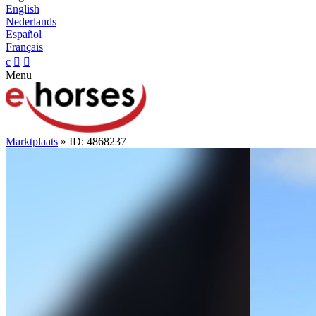
English
Nederlands
Español
Français
c


Menu
Marktplaats
» ID: 4868237