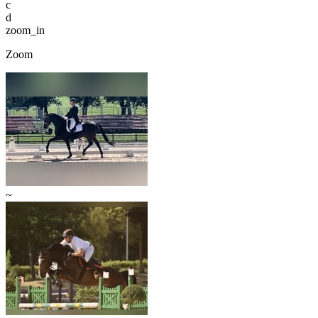
c
d
zoom_in
Zoom
~