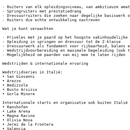
- Ruiters van elk opleidingsniveau, van ambitieuze amat
- Springruiters met prestatiedrang  

- Dressuurruiters die zoeken naar degelijke basiswerk o
- Ruiters die echte ontwikkeling nastreven  

Wat je kunt verwachten  

- Privéles met je paard op het hoogste vakinhoudelijke 
- Opleiding in springen en dressuur tot de Z-klasse  

- Dressuurwerk als fundament voor rijbaarheid, balans e
- Wedstrijdvoorbereiding en maximale begeleiding (ook t
- Mogelijkheid om paarden van mij mee te laten rijden  

Wedstrijden & internationale ervaring  

Wedstrijdseries in Italië:  

• San Giovanni  

• Arezzo  

• Bedizzole  

• Busto Arsizio  

• Gorla Minore  

Internationale starts en organisatie ook buiten Italië 
• Ranshofen  

• Lake Arena  

• Magna Racino  

• Olivia Nova  

• Jerez de la Frontera  

• Valencia  
