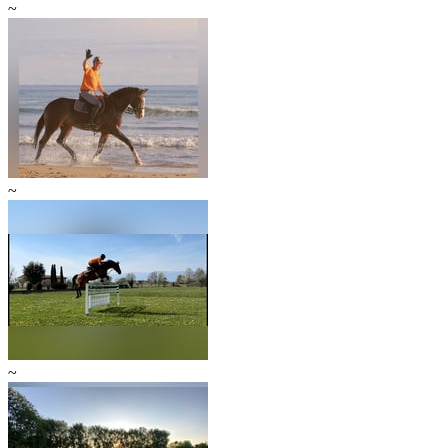
~
~
~