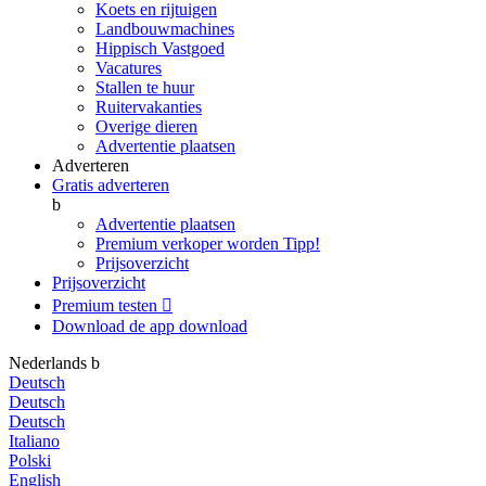
Koets en rijtuigen
Landbouwmachines
Hippisch Vastgoed
Vacatures
Stallen te huur
Ruitervakanties
Overige dieren
Advertentie plaatsen
Adverteren
Gratis adverteren
b
Advertentie plaatsen
Premium verkoper worden
Tipp!
Prijsoverzicht
Prijsoverzicht
Premium testen

Download de app
download
Nederlands
b
Deutsch
Deutsch
Deutsch
Italiano
Polski
English