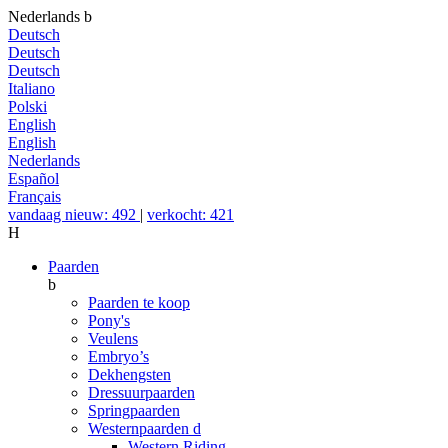
Nederlands
b
Deutsch
Deutsch
Deutsch
Italiano
Polski
English
English
Nederlands
Español
Français
vandaag nieuw: 492
|
verkocht: 421
H
Paarden
b
Paarden te koop
Pony's
Veulens
Embryo’s
Dekhengsten
Dressuurpaarden
Springpaarden
Westernpaarden
d
Western Riding