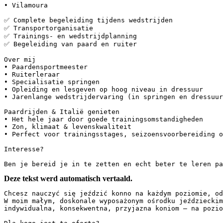
• Vilamoura  

✅ Complete begeleiding tijdens wedstrijden  

✅ Transportorganisatie  

✅ Trainings- en wedstrijdplanning  

✅ Begeleiding van paard en ruiter  

Over mij  

• Paardensportmeester  

• Ruiterleraar  

• Specialisatie springen  

• Opleiding en lesgeven op hoog niveau in dressuur  

• Jarenlange wedstrijdervaring (in springen en dressuur
Paardrijden & Italië genieten  

• Het hele jaar door goede trainingsomstandigheden  

• Zon, klimaat & levenskwaliteit  

• Perfect voor trainingsstages, seizoensvoorbereiding o
Interesse?  

Ben je bereid je in te zetten en echt beter te leren pa
Deze tekst werd automatisch vertaald.
Chcesz nauczyć się jeździć konno na każdym poziomie, od
W moim małym, doskonale wyposażonym ośrodku jeździeckim
indywidualna, konsekwentna, przyjazna koniom – na pozio