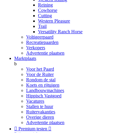
Reining
Cowhorse
Cutting
Western Pleasure
Trail
Versatility Ranch Horse
Voltigeerpaard
Recreatiepaarden
Verkopers
Advertentie plaatsen
Marktplaats
b
Voor het Paard
Voor de Ruiter
Rondom de stal
Koets en rijtuigen
Landbouwmachines
Hippisch Vastgoed
Vacatures
Stallen te huur
Ruitervakanties
Overige dieren
Advertentie plaatsen

Premium testen
