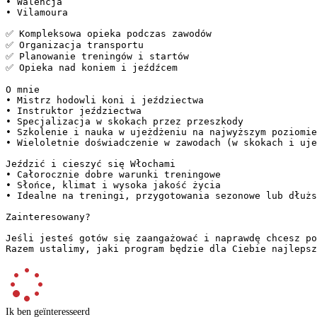
• Walencja  

• Vilamoura  

✅ Kompleksowa opieka podczas zawodów  

✅ Organizacja transportu  

✅ Planowanie treningów i startów  

✅ Opieka nad koniem i jeźdźcem  

O mnie  

• Mistrz hodowli koni i jeździectwa  

• Instruktor jeździectwa  

• Specjalizacja w skokach przez przeszkody  

• Szkolenie i nauka w ujeżdżeniu na najwyższym poziomie
• Wieloletnie doświadczenie w zawodach (w skokach i uje
Jeździć i cieszyć się Włochami  

• Całorocznie dobre warunki treningowe  

• Słońce, klimat i wysoka jakość życia  

• Idealne na treningi, przygotowania sezonowe lub dłużs
Zainteresowany?  

Jeśli jesteś gotów się zaangażować i naprawdę chcesz po
Razem ustalimy, jaki program będzie dla Ciebie najlepsz
Ik ben geïnteresseerd