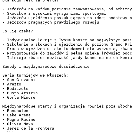
Dla kogo jest ta oferta?  

- Jeźdźców na każdym poziomie zaawansowania, od ambitny
- Skoczków z wysokimi wymaganiami sportowymi  

- Jeźdźców ujeżdżenia poszukujących solidnej podstawy n
- Jeźdźców pragnących prawdziwego rozwoju  

Co Cię czeka?  

- Indywidualne lekcje z Twoim koniem na najwyższym pozi
- Szkolenie w skokach i ujeżdżeniu do poziomu Grand Pri
- Praca w ujeżdżeniu jako fundament dla wyczucia, równo
- Przygotowanie do zawodów i pełna opieka (również podc
- Istnieje również możliwość jazdy konno na moich konia
Zawody i międzynarodowe doświadczenie  

Seria turniejów we Włoszech:  

• San Giovanni  

• Arezzo  

• Bedizzole  

• Busto Arsizio  

• Gorla Minore  

Międzynarodowe starty i organizacja również poza Włocha
• Ranshofen  

• Lake Arena  

• Magna Racino  

• Olivia Nova  

• Jerez de la Frontera  
