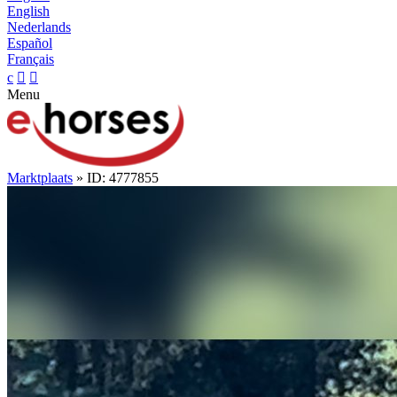
English
Nederlands
Español
Français
c


Menu
Marktplaats
» ID: 4777855