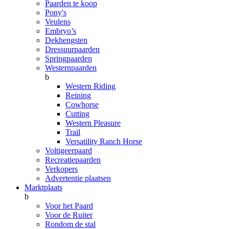
Paarden te koop
Pony's
Veulens
Embryo’s
Dekhengsten
Dressuurpaarden
Springpaarden
Westernpaarden
b
Western Riding
Reining
Cowhorse
Cutting
Western Pleasure
Trail
Versatility Ranch Horse
Voltigeerpaard
Recreatiepaarden
Verkopers
Advertentie plaatsen
Marktplaats
b
Voor het Paard
Voor de Ruiter
Rondom de stal