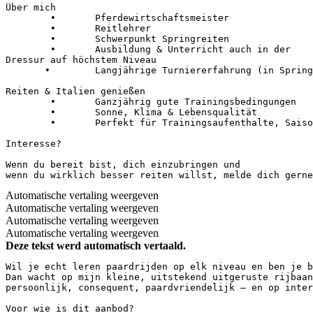
Über mich

	•	Pferdewirtschaftsmeister 

	•	Reitlehrer

	•	Schwerpunkt Springreiten

	•	Ausbildung & Unterricht auch in der     

Dressur auf höchstem Niveau

       •	Langjährige Turniererfahrung (in Springen und Dressur bis S**) und            professionelle Pferdeausbildung

Reiten & Italien genießen

	•	Ganzjährig gute Trainingsbedingungen

	•	Sonne, Klima & Lebensqualität

	•	Perfekt für Trainingsaufenthalte, Saisonvorbereitung oder längere Ausbildungsphasen

Interesse?

Wenn du bereit bist, dich einzubringen und

wenn du wirklich besser reiten willst, melde dich gerne
Automatische vertaling weergeven
Automatische vertaling weergeven
Automatische vertaling weergeven
Automatische vertaling weergeven
Deze tekst werd automatisch vertaald.
Wil je echt leren paardrijden op elk niveau en ben je b
Dan wacht op mijn kleine, uitstekend uitgeruste rijbaan
persoonlijk, consequent, paardvriendelijk – en op inter
Voor wie is dit aanbod?  
