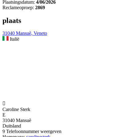
Plaatsingsdatum:
4/06/2026
Reclameoproep:
2869
plaats
31040 Mansuè, Veneto
Italië

Caroline Sterk
E
31040 Mansuè
Duitsland
9
Telefoonnummer weergeven
Homepage:
carolinesterk