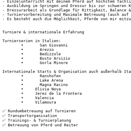
- Einzelunterricht mit deinem Pferd auf höchstem fachlic
- Ausbildung im Springen und Dressur bis zur schweren Kl
- Dressurarbeit als Grundlage für Rittigkeit, Balance & 
- Turniervorbereitung und Maximale Betreuung (auch auf d
- Es besteht auch die Möglichkeit, Pferde von mir mitzure
Turniere & internationale Erfahrung

Turnierserien in Italien:

	•	San Giovanni

	•	Arezzo

	•	Bedizzole

	•	Busto Arsizio

	•	Gorla Minore

Internationale Starts & Organisation auch außerhalb Ital
	•	Ranshofen

	•	Lake Arena

	•	Magna Racino

        •     Olivia Nova 

        •     Jerez de la Frontera

        •     Valencia 

        •     Vilamoura

✅ Rundumbetreuung auf Turnieren

✅ Transportorganisation

✅ Trainings- & Turnierplanung

✅ Betreuung von Pferd und Reiter
