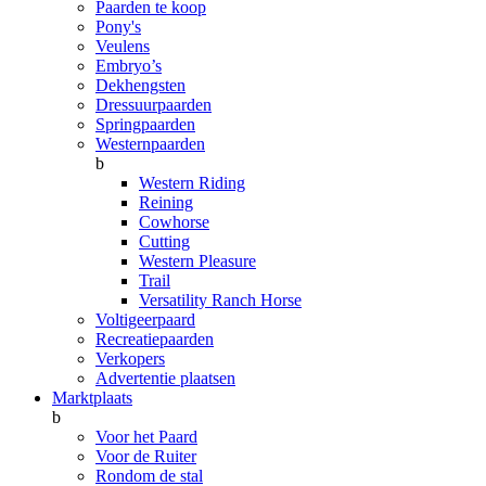
Paarden te koop
Pony's
Veulens
Embryo’s
Dekhengsten
Dressuurpaarden
Springpaarden
Westernpaarden
b
Western Riding
Reining
Cowhorse
Cutting
Western Pleasure
Trail
Versatility Ranch Horse
Voltigeerpaard
Recreatiepaarden
Verkopers
Advertentie plaatsen
Marktplaats
b
Voor het Paard
Voor de Ruiter
Rondom de stal