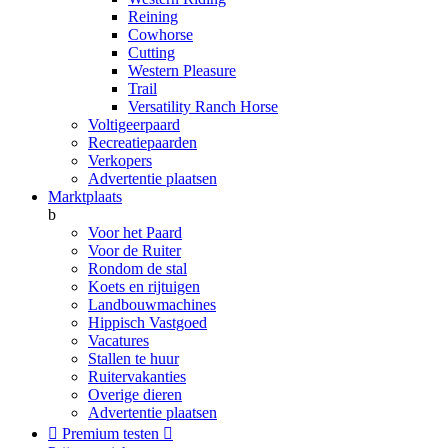
Reining
Cowhorse
Cutting
Western Pleasure
Trail
Versatility Ranch Horse
Voltigeerpaard
Recreatiepaarden
Verkopers
Advertentie plaatsen
Marktplaats
b
Voor het Paard
Voor de Ruiter
Rondom de stal
Koets en rijtuigen
Landbouwmachines
Hippisch Vastgoed
Vacatures
Stallen te huur
Ruitervakanties
Overige dieren
Advertentie plaatsen

Premium testen
