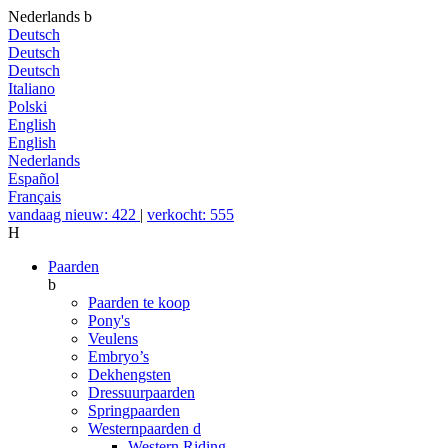
Nederlands
b
Deutsch
Deutsch
Deutsch
Italiano
Polski
English
English
Nederlands
Español
Français
vandaag nieuw: 422
|
verkocht: 555
H
Paarden
b
Paarden te koop
Pony's
Veulens
Embryo’s
Dekhengsten
Dressuurpaarden
Springpaarden
Westernpaarden
d
Western Riding