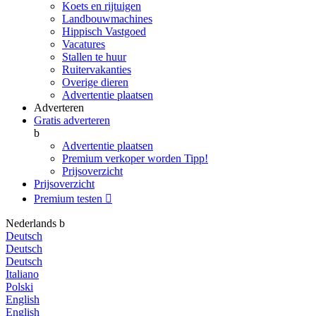
Koets en rijtuigen
Landbouwmachines
Hippisch Vastgoed
Vacatures
Stallen te huur
Ruitervakanties
Overige dieren
Advertentie plaatsen
Adverteren
Gratis adverteren
b
Advertentie plaatsen
Premium verkoper worden
Tipp!
Prijsoverzicht
Prijsoverzicht
Premium testen

Nederlands
b
Deutsch
Deutsch
Deutsch
Italiano
Polski
English
English