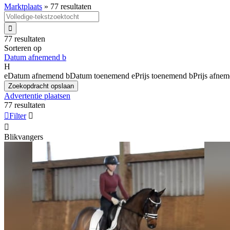
Marktplaats
»
77 resultaten

77 resultaten
Sorteren op
Datum afnemend
b
H
e
Datum afnemend
b
Datum toenemend
e
Prijs toenemend
b
Prijs afne
Zoekopdracht opslaan
Advertentie plaatsen
77 resultaten

Filter


Blikvangers