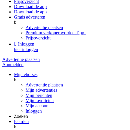
Prijsoverzicht
Download de app
Download de app
Gratis adverteren
b
Advertentie plaatsen
Premium verkoper worden
Tipp!
Prijsoverzicht

Inloggen
hier inloggen
Advertentie plaatsen
Aanmelden
Mijn ehorses
b
Advertentie plaatsen
Mijn advertenties
Mijn berichten
Mijn favorieten
Mijn account
Inloggen
Zoeken
Paarden
b