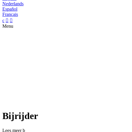
Nederlands
Español
Français
c


Menu
Bijrijder
Lees meer
b