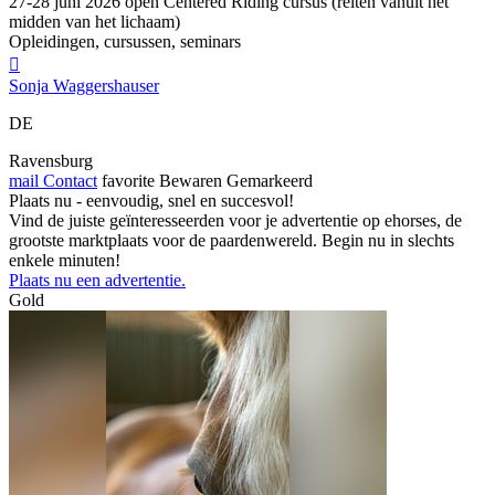
27-28 juni 2026 open Centered Riding cursus (reiten vanuit het
midden van het lichaam)
Opleidingen, cursussen, seminars

Sonja Waggershauser
DE
Ravensburg
mail
Contact
favorite
Bewaren
Gemarkeerd
Plaats nu - eenvoudig, snel en succesvol!
Vind de juiste geïnteresseerden voor je advertentie op ehorses, de
grootste marktplaats voor de paardenwereld. Begin nu in slechts
enkele minuten!
Plaats nu een advertentie.
Gold