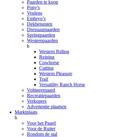
Paarden te koop
Pony's
Veulens
Embryo’s
Dekhengsten
Dressuurpaarden
Springpaarden
Westernpaarden
b
Western Riding
Reining
Cowhorse
Cutting
Western Pleasure
Trail
Versatility Ranch Horse
Voltigeerpaard
Recreatiepaarden
Verkopers
Advertentie plaatsen
Marktplaats
b
Voor het Paard
Voor de Ruiter
Rondom de stal