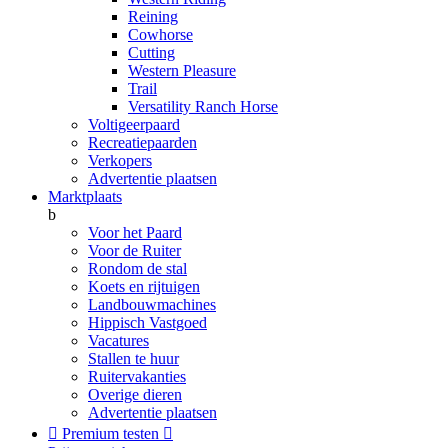
Reining
Cowhorse
Cutting
Western Pleasure
Trail
Versatility Ranch Horse
Voltigeerpaard
Recreatiepaarden
Verkopers
Advertentie plaatsen
Marktplaats
b
Voor het Paard
Voor de Ruiter
Rondom de stal
Koets en rijtuigen
Landbouwmachines
Hippisch Vastgoed
Vacatures
Stallen te huur
Ruitervakanties
Overige dieren
Advertentie plaatsen

Premium testen
