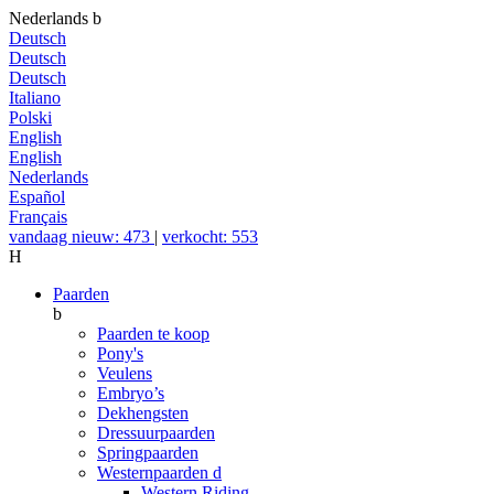
Nederlands
b
Deutsch
Deutsch
Deutsch
Italiano
Polski
English
English
Nederlands
Español
Français
vandaag nieuw: 473
|
verkocht: 553
H
Paarden
b
Paarden te koop
Pony's
Veulens
Embryo’s
Dekhengsten
Dressuurpaarden
Springpaarden
Westernpaarden
d
Western Riding