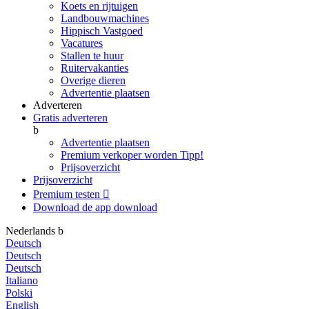
Koets en rijtuigen
Landbouwmachines
Hippisch Vastgoed
Vacatures
Stallen te huur
Ruitervakanties
Overige dieren
Advertentie plaatsen
Adverteren
Gratis adverteren
b
Advertentie plaatsen
Premium verkoper worden
Tipp!
Prijsoverzicht
Prijsoverzicht
Premium testen

Download de app
download
Nederlands
b
Deutsch
Deutsch
Deutsch
Italiano
Polski
English