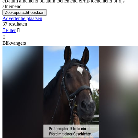
e
Datum afnemend
b
Datum toenemend
e
Prijs toenemend
b
Prijs
afnemend
Zoekopdracht opslaan
Advertentie plaatsen
37 resultaten

Filter


Blikvangers