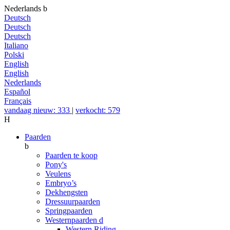
Nederlands
b
Deutsch
Deutsch
Deutsch
Italiano
Polski
English
English
Nederlands
Español
Français
vandaag nieuw: 333
|
verkocht: 579
H
Paarden
b
Paarden te koop
Pony's
Veulens
Embryo’s
Dekhengsten
Dressuurpaarden
Springpaarden
Westernpaarden
d
Western Riding