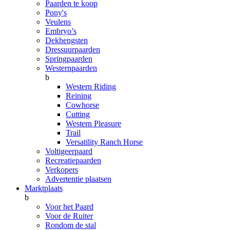
Paarden te koop
Pony's
Veulens
Embryo’s
Dekhengsten
Dressuurpaarden
Springpaarden
Westernpaarden
b
Western Riding
Reining
Cowhorse
Cutting
Western Pleasure
Trail
Versatility Ranch Horse
Voltigeerpaard
Recreatiepaarden
Verkopers
Advertentie plaatsen
Marktplaats
b
Voor het Paard
Voor de Ruiter
Rondom de stal