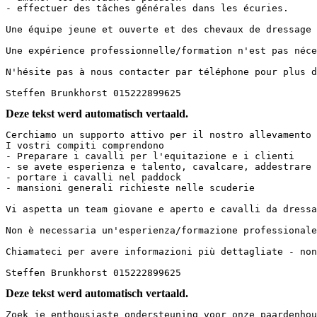
- effectuer des tâches générales dans les écuries.

Une équipe jeune et ouverte et des chevaux de dressage d
Une expérience professionnelle/formation n'est pas néces
N'hésite pas à nous contacter par téléphone pour plus d'
Steffen Brunkhorst 015222899625
Deze tekst werd automatisch vertaald.
Cerchiamo un supporto attivo per il nostro allevamento 
I vostri compiti comprendono

- Preparare i cavalli per l'equitazione e i clienti

- se avete esperienza e talento, cavalcare, addestrare e
- portare i cavalli nel paddock

- mansioni generali richieste nelle scuderie

Vi aspetta un team giovane e aperto e cavalli da dressag
Non è necessaria un'esperienza/formazione professionale,
Chiamateci per avere informazioni più dettagliate - non v
Steffen Brunkhorst 015222899625
Deze tekst werd automatisch vertaald.
Zoek je enthousiaste ondersteuning voor onze paardenhou