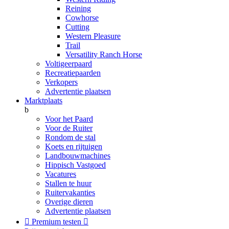
Reining
Cowhorse
Cutting
Western Pleasure
Trail
Versatility Ranch Horse
Voltigeerpaard
Recreatiepaarden
Verkopers
Advertentie plaatsen
Marktplaats
b
Voor het Paard
Voor de Ruiter
Rondom de stal
Koets en rijtuigen
Landbouwmachines
Hippisch Vastgoed
Vacatures
Stallen te huur
Ruitervakanties
Overige dieren
Advertentie plaatsen

Premium testen
