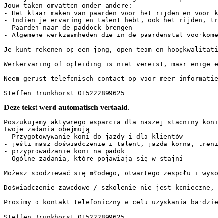
Jouw taken omvatten onder andere:  

- Het klaar maken van paarden voor het rijden en voor k
- Indien je ervaring en talent hebt, ook het rijden, tr
- Paarden naar de paddock brengen  

- Algemene werkzaamheden die in de paardenstal voorkome
Je kunt rekenen op een jong, open team en hoogkwalitati
Werkervaring of opleiding is niet vereist, maar enige e
Neem gerust telefonisch contact op voor meer informatie
Steffen Brunkhorst 015222899625
Deze tekst werd automatisch vertaald.
Poszukujemy aktywnego wsparcia dla naszej stadniny koni
Twoje zadania obejmują

- Przygotowywanie koni do jazdy i dla klientów

- jeśli masz doświadczenie i talent, jazda konna, trenin
- przyprowadzanie koni na padok

- Ogólne zadania, które pojawiają się w stajni

Możesz spodziewać się młodego, otwartego zespołu i wysok
Doświadczenie zawodowe / szkolenie nie jest konieczne, a
Prosimy o kontakt telefoniczny w celu uzyskania bardziej
Steffen Brunkhorst 015222899625