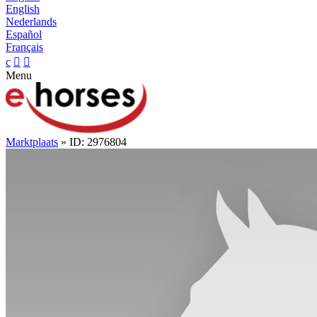
English
Nederlands
Español
Français
c


Menu
Marktplaats
» ID: 2976804