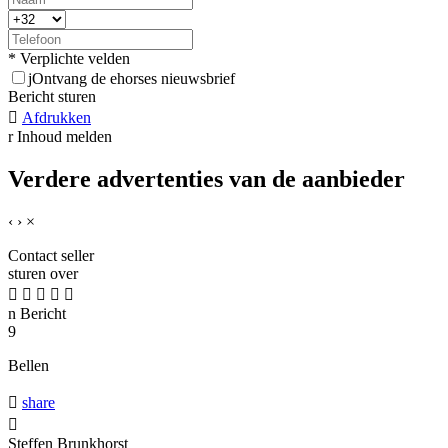
* Verplichte velden
j
Ontvang de ehorses nieuwsbrief
Bericht sturen

Afdrukken
r
Inhoud melden
Verdere advertenties van de aanbieder
‹
›
×
Contact seller
sturen over





n
Bericht
9
Bellen

share

Steffen Brunkhorst