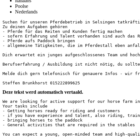
Italiaans
Poolse
Nederlands
Suchen für unseren Pferdebetrieb in Selsingen tatkräftig
Zu deinen Aufgaben gehören

- Pferde für das Reiten und Kunden fertig machen

- sofern Erfahrung und Talent vorhanden sind auch das R
- Pferde aufs Paddock bringen

- allgemeine Tätigkeiten, die im Pferdestall eben anfalle
Dich erwartet ein junges aufgeschlossenes Team und hochq
Berufserfahrung / Ausbildung ist nicht nötig, du solltes
Melde dich gern telefonisch für genauere Infos - wir freu
Steffen Brunkhorst 015222899625
Deze tekst werd automatisch vertaald.
We are looking for active support for our horse farm in 
Your tasks include

- Getting horses ready for riding and customers

- if you have experience and talent, also riding, traini
- bringing horses to the paddock

- General activities that are required in the stables

You can expect a young, open-minded team and high-qualit