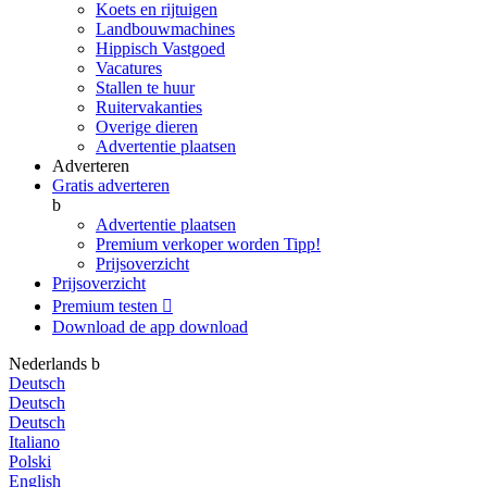
Koets en rijtuigen
Landbouwmachines
Hippisch Vastgoed
Vacatures
Stallen te huur
Ruitervakanties
Overige dieren
Advertentie plaatsen
Adverteren
Gratis adverteren
b
Advertentie plaatsen
Premium verkoper worden
Tipp!
Prijsoverzicht
Prijsoverzicht
Premium testen

Download de app
download
Nederlands
b
Deutsch
Deutsch
Deutsch
Italiano
Polski
English