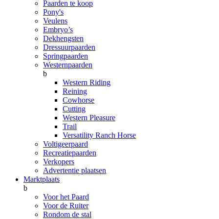
Paarden te koop
Pony's
Veulens
Embryo’s
Dekhengsten
Dressuurpaarden
Springpaarden
Westernpaarden
b
Western Riding
Reining
Cowhorse
Cutting
Western Pleasure
Trail
Versatility Ranch Horse
Voltigeerpaard
Recreatiepaarden
Verkopers
Advertentie plaatsen
Marktplaats
b
Voor het Paard
Voor de Ruiter
Rondom de stal