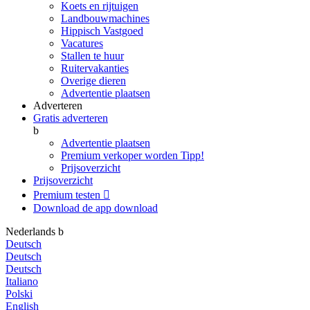
Koets en rijtuigen
Landbouwmachines
Hippisch Vastgoed
Vacatures
Stallen te huur
Ruitervakanties
Overige dieren
Advertentie plaatsen
Adverteren
Gratis adverteren
b
Advertentie plaatsen
Premium verkoper worden
Tipp!
Prijsoverzicht
Prijsoverzicht
Premium testen

Download de app
download
Nederlands
b
Deutsch
Deutsch
Deutsch
Italiano
Polski
English