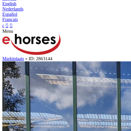
English
Nederlands
Español
Français
c


Menu
Marktplaats
» ID: 2863144