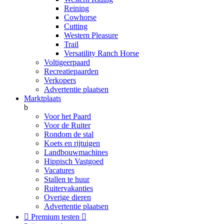
Reining
Cowhorse
Cutting
Western Pleasure
Trail
Versatility Ranch Horse
Voltigeerpaard
Recreatiepaarden
Verkopers
Advertentie plaatsen
Marktplaats
b
Voor het Paard
Voor de Ruiter
Rondom de stal
Koets en rijtuigen
Landbouwmachines
Hippisch Vastgoed
Vacatures
Stallen te huur
Ruitervakanties
Overige dieren
Advertentie plaatsen

Premium testen
