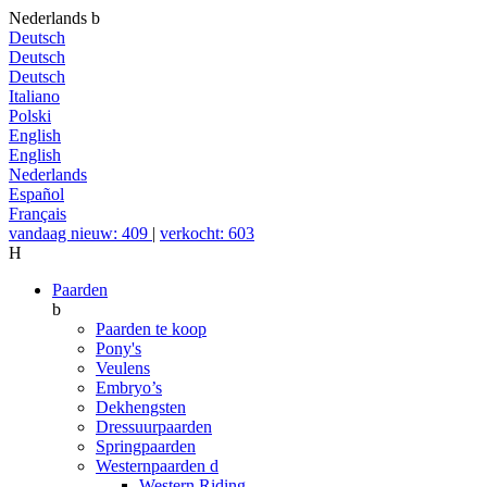
Nederlands
b
Deutsch
Deutsch
Deutsch
Italiano
Polski
English
English
Nederlands
Español
Français
vandaag nieuw: 409
|
verkocht: 603
H
Paarden
b
Paarden te koop
Pony's
Veulens
Embryo’s
Dekhengsten
Dressuurpaarden
Springpaarden
Westernpaarden
d
Western Riding