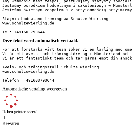
Aby wzmocnić nasz zespół, poszukujemy stażysty specjaliz
Jesteśmy ośrodkiem hodowlanym i szkoleniowym w Münsterl
Jesteśmy świetnym zespołem i z przyjemnością przyjmiemy T
Stajnia hodowlano-treningowa Schulze Wierling

www.schulzewierling.de

Tel: +491603793644
Deze tekst werd automatisch vertaald.
För att förstärka vårt team söker vi en lärling med ome
Vi är ett avels- och träningsföretag i Münsterland och 
Vi är ett fantastiskt team och tar gärna emot din ansökan
Avels- och träningsstall Schulze Wierling

www.schulzewierling.de

Telefon:  491603793644
Automatische vertaling weergeven
Ik ben geïnteresseerd

Bewaren