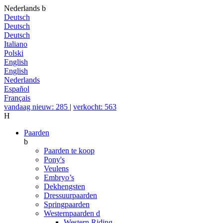
Nederlands
b
Deutsch
Deutsch
Deutsch
Italiano
Polski
English
English
Nederlands
Español
Français
vandaag nieuw: 285
|
verkocht: 563
H
Paarden
b
Paarden te koop
Pony's
Veulens
Embryo’s
Dekhengsten
Dressuurpaarden
Springpaarden
Westernpaarden
d
Western Riding