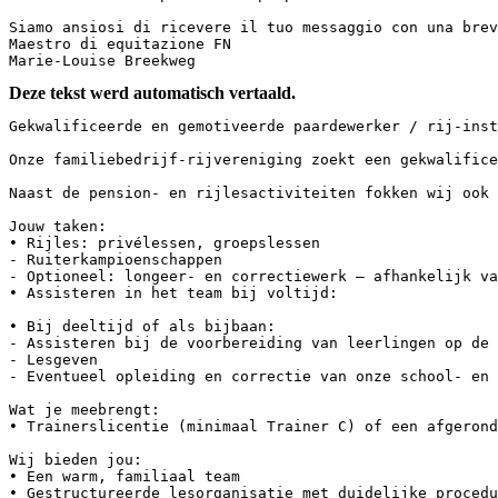
Siamo ansiosi di ricevere il tuo messaggio con una brev
Maestro di equitazione FN

Marie-Louise Breekweg
Deze tekst werd automatisch vertaald.
Gekwalificeerde en gemotiveerde paardewerker / rij-instr
Onze familiebedrijf-rijvereniging zoekt een gekwalifice
Naast de pension- en rijlesactiviteiten fokken wij ook Ol
Jouw taken:

• Rijles: privélessen, groepslessen

- Ruiterkampioenschappen

- Optioneel: longeer- en correctiewerk – afhankelijk van
• Assisteren in het team bij voltijd:

• Bij deeltijd of als bijbaan:

- Assisteren bij de voorbereiding van leerlingen op de l
- Lesgeven

- Eventueel opleiding en correctie van onze school- en pr
Wat je meebrengt:

• Trainerslicentie (minimaal Trainer C) of een afgeronde
Wij bieden jou:

• Een warm, familiaal team

• Gestructureerde lesorganisatie met duidelijke procedur