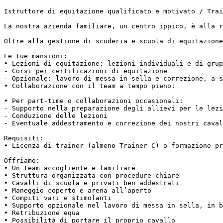
Istruttore di equitazione qualificato e motivato / Train
La nostra azienda familiare, un centro ippico, è alla r
Oltre alla gestione di scuderia e scuola di equitazione,
Le tue mansioni:

• Lezioni di equitazione: lezioni individuali e di grupp
- Corsi per certificazioni di equitazione

- Opzionale: lavoro di messa in sella e correzione, a se
• Collaborazione con il team a tempo pieno:

• Per part-time o collaborazioni occasionali:

- Supporto nella preparazione degli allievi per le lezio
- Conduzione delle lezioni

- Eventuale addestramento e correzione dei nostri cavalli
Requisiti:

• Licenza di trainer (almeno Trainer C) o formazione pro
Offriamo:

• Un team accogliente e familiare

• Struttura organizzata con procedure chiare

• Cavalli di scuola e privati ben addestrati

• Maneggio coperto e arena all’aperto

• Compiti vari e stimolanti

• Supporto opzionale nel lavoro di messa in sella, in ba
• Retribuzione equa

• Possibilità di portare il proprio cavallo
