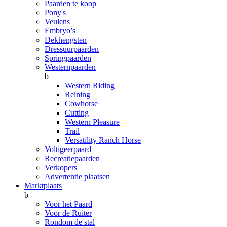
Paarden te koop
Pony's
Veulens
Embryo’s
Dekhengsten
Dressuurpaarden
Springpaarden
Westernpaarden
b
Western Riding
Reining
Cowhorse
Cutting
Western Pleasure
Trail
Versatility Ranch Horse
Voltigeerpaard
Recreatiepaarden
Verkopers
Advertentie plaatsen
Marktplaats
b
Voor het Paard
Voor de Ruiter
Rondom de stal