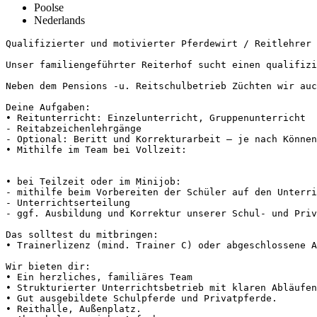
Poolse
Nederlands
Qualifizierter und motivierter Pferdewirt / Reitlehrer / 
Unser familiengeführter Reiterhof sucht einen qualifizi
Neben dem Pensions -u. Reitschulbetrieb Züchten wir auch 
Deine Aufgaben:

• Reitunterricht: Einzelunterricht, Gruppenunterricht

- Reitabzeichenlehrgänge

- Optional: Beritt und Korrekturarbeit – je nach Können 
• Mithilfe im Team bei Vollzeit:

• bei Teilzeit oder im Minijob:

- mithilfe beim Vorbereiten der Schüler auf den Unterric
- Unterrichtserteilung 

- ggf. Ausbildung und Korrektur unserer Schul- und Privat
Das solltest du mitbringen:

• Trainerlizenz (mind. Trainer C) oder abgeschlossene Aus
Wir bieten dir:

• Ein herzliches, familiäres Team

• Strukturierter Unterrichtsbetrieb mit klaren Abläufen

• Gut ausgebildete Schulpferde und Privatpferde.

• Reithalle, Außenplatz. 
