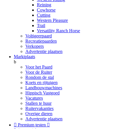
Reining
Cowhorse
Cutting
Western Pleasure
Trail
Versatility Ranch Horse
Voltigeerpaard
Recreatiepaarden
Verkopers
Advertentie plaatsen
Marktplaats
b
Voor het Paard
Voor de Ruiter
Rondom de stal
Koets en rijtuigen
Landbouwmachines
Hippisch Vastgoed
Vacatures
Stallen te huur
Ruitervakanties
Overige dieren
Advertentie plaatsen

Premium testen
