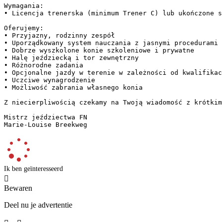
Wymagania:

• Licencja trenerska (minimum Trener C) lub ukończone sz
Oferujemy:

• Przyjazny, rodzinny zespół

• Uporządkowany system nauczania z jasnymi procedurami

• Dobrze wyszkolone konie szkoleniowe i prywatne

• Halę jeździecką i tor zewnętrzny

• Różnorodne zadania

• Opcjonalne jazdy w terenie w zależności od kwalifikacj
• Uczciwe wynagrodzenie

• Możliwość zabrania własnego konia

Z niecierpliwością czekamy na Twoją wiadomość z krótkim 
Mistrz jeździectwa FN  

Marie-Louise Breekweg
Ik ben geïnteresseerd

Bewaren
Deel nu je advertentie