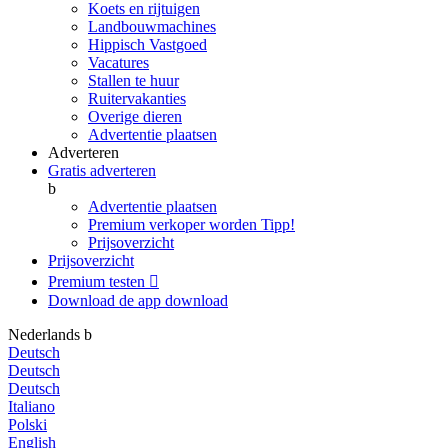
Koets en rijtuigen
Landbouwmachines
Hippisch Vastgoed
Vacatures
Stallen te huur
Ruitervakanties
Overige dieren
Advertentie plaatsen
Adverteren
Gratis adverteren
b
Advertentie plaatsen
Premium verkoper worden
Tipp!
Prijsoverzicht
Prijsoverzicht
Premium testen

Download de app
download
Nederlands
b
Deutsch
Deutsch
Deutsch
Italiano
Polski
English