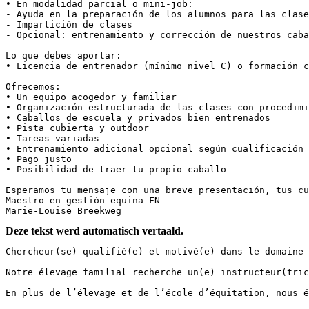
• En modalidad parcial o mini-job:  

- Ayuda en la preparación de los alumnos para las clases
- Impartición de clases  

- Opcional: entrenamiento y corrección de nuestros cabal
Lo que debes aportar:  

• Licencia de entrenador (mínimo nivel C) o formación co
Ofrecemos:  

• Un equipo acogedor y familiar  

• Organización estructurada de las clases con procedimie
• Caballos de escuela y privados bien entrenados  

• Pista cubierta y outdoor  

• Tareas variadas  

• Entrenamiento adicional opcional según cualificación  
• Pago justo  

• Posibilidad de traer tu propio caballo  

Esperamos tu mensaje con una breve presentación, tus cua
Maestro en gestión equina FN  

Marie-Louise Breekweg
Deze tekst werd automatisch vertaald.
Chercheur(se) qualifié(e) et motivé(e) dans le domaine é
Notre élevage familial recherche un(e) instructeur(tric
En plus de l’élevage et de l’école d’équitation, nous él