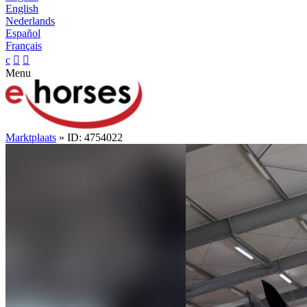
English
Nederlands
Español
Français
c


Menu
Marktplaats
» ID: 4754022