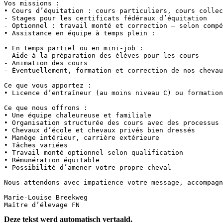
Vos missions :

• Cours d’équitation : cours particuliers, cours collect
- Stages pour les certificats fédéraux d’équitation

- Optionnel : travail monté et correction – selon compét
• Assistance en équipe à temps plein :

• En temps partiel ou en mini-job :

- Aide à la préparation des élèves pour les cours

- Animation des cours

- Éventuellement, formation et correction de nos chevaux 
Ce que vous apportez :

• Licence d’entraîneur (au moins niveau C) ou formation é
Ce que nous offrons :

• Une équipe chaleureuse et familiale

• Organisation structurée des cours avec des processus c
• Chevaux d’école et chevaux privés bien dressés

• Manège intérieur, carrière extérieure

• Tâches variées

• Travail monté optionnel selon qualification

• Rémunération équitable

• Possibilité d’amener votre propre cheval

Nous attendons avec impatience votre message, accompagné
Marie-Louise Breekweg  

Maître d’élevage FN
Deze tekst werd automatisch vertaald.