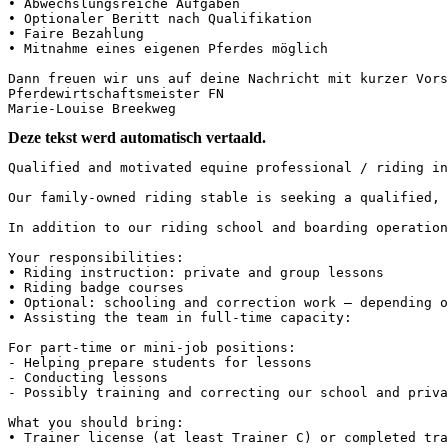
• Abwechslungsreiche Aufgaben 

• Optionaler Beritt nach Qualifikation

• Faire Bezahlung

• Mitnahme eines eigenen Pferdes möglich

Dann freuen wir uns auf deine Nachricht mit kurzer Vorst
Pferdewirtschaftsmeister FN

Marie-Louise Breekweg
Deze tekst werd automatisch vertaald.
Qualified and motivated equine professional / riding ins
Our family-owned riding stable is seeking a qualified, 
In addition to our riding school and boarding operations
Your responsibilities:

• Riding instruction: private and group lessons

• Riding badge courses

• Optional: schooling and correction work – depending on
• Assisting the team in full-time capacity:

For part-time or mini-job positions:

- Helping prepare students for lessons

- Conducting lessons

- Possibly training and correcting our school and private
What you should bring:

• Trainer license (at least Trainer C) or completed train