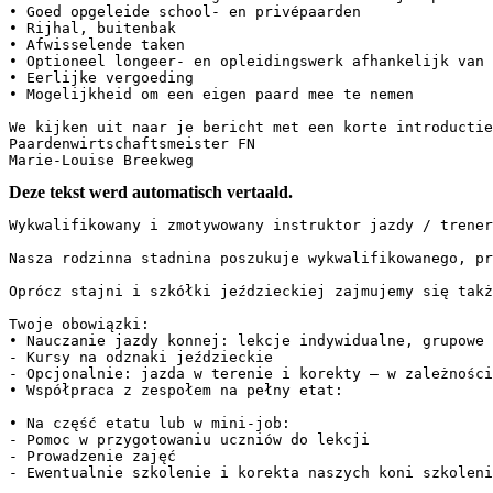
• Goed opgeleide school- en privépaarden

• Rijhal, buitenbak

• Afwisselende taken

• Optioneel longeer- en opleidingswerk afhankelijk van k
• Eerlijke vergoeding

• Mogelijkheid om een eigen paard mee te nemen

We kijken uit naar je bericht met een korte introductie,
Paardenwirtschaftsmeister FN

Marie-Louise Breekweg
Deze tekst werd automatisch vertaald.
Wykwalifikowany i zmotywowany instruktor jazdy / trener 
Nasza rodzinna stadnina poszukuje wykwalifikowanego, pr
Oprócz stajni i szkółki jeździeckiej zajmujemy się także 
Twoje obowiązki:

• Nauczanie jazdy konnej: lekcje indywidualne, grupowe

- Kursy na odznaki jeździeckie

- Opcjonalnie: jazda w terenie i korekty – w zależności 
• Współpraca z zespołem na pełny etat:

• Na część etatu lub w mini-job:

- Pomoc w przygotowaniu uczniów do lekcji

- Prowadzenie zajęć

- Ewentualnie szkolenie i korekta naszych koni szkoleniow