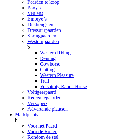
Paarden te koop
Pony's
Veulens
Embryo’s
Dekhengsten
Dressuurpaarden
Springpaarden
Westernpaarden
b
Western Riding
Reining
Cowhorse
Cutting
Western Pleasure
Trail
Versatility Ranch Horse
Voltigeerpaard
Recreatiepaarden
Verkopers
Advertentie plaatsen
Marktplaats
b
Voor het Paard
Voor de Ruiter
Rondom de stal