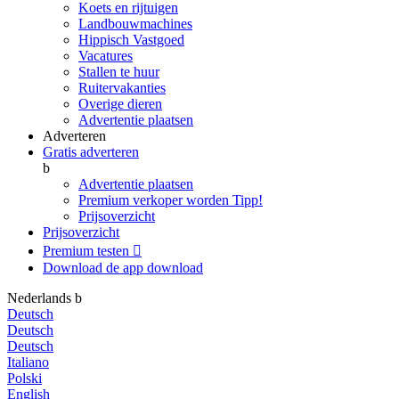
Koets en rijtuigen
Landbouwmachines
Hippisch Vastgoed
Vacatures
Stallen te huur
Ruitervakanties
Overige dieren
Advertentie plaatsen
Adverteren
Gratis adverteren
b
Advertentie plaatsen
Premium verkoper worden
Tipp!
Prijsoverzicht
Prijsoverzicht
Premium testen

Download de app
download
Nederlands
b
Deutsch
Deutsch
Deutsch
Italiano
Polski
English