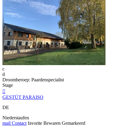
c
d
Droomberoep: Paardenspecialist
Stage

GESTÜT PARAISO
DE
Niederstaufen
mail
Contact
favorite
Bewaren
Gemarkeerd