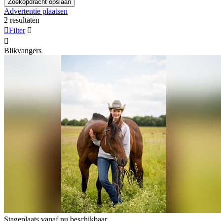
Zoekopdracht opslaan
Advertentie plaatsen
2 resultaten

Filter


Blikvangers
Stageplaats vanaf nu beschikbaar