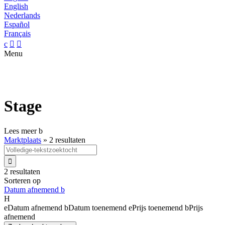
English
Nederlands
Español
Français
c


Menu
Stage
Lees meer
b
Marktplaats
»
2 resultaten

2 resultaten
Sorteren op
Datum afnemend
b
H
e
Datum afnemend
b
Datum toenemend
e
Prijs toenemend
b
Prijs
afnemend