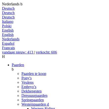
Nederlands
b
Deutsch
Deutsch
Deutsch
Italiano
Polski
English
English
Nederlands
Español
Français
vandaag nieuw: 413
|
verkocht: 606
H
Paarden
b
Paarden te koop
Pony's
Veulens
Embryo’s
Dekhengsten
Dressuurpaarden
Springpaarden
Westernpaarden
d
Western Riding