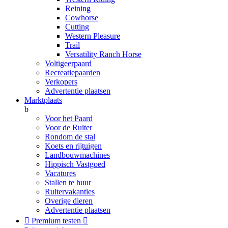
Reining
Cowhorse
Cutting
Western Pleasure
Trail
Versatility Ranch Horse
Voltigeerpaard
Recreatiepaarden
Verkopers
Advertentie plaatsen
Marktplaats
b
Voor het Paard
Voor de Ruiter
Rondom de stal
Koets en rijtuigen
Landbouwmachines
Hippisch Vastgoed
Vacatures
Stallen te huur
Ruitervakanties
Overige dieren
Advertentie plaatsen

Premium testen
