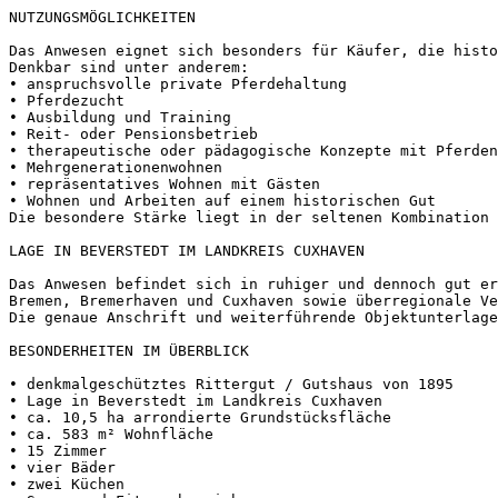
NUTZUNGSMÖGLICHKEITEN

Das Anwesen eignet sich besonders für Käufer, die histo
Denkbar sind unter anderem:

• anspruchsvolle private Pferdehaltung

• Pferdezucht

• Ausbildung und Training

• Reit- oder Pensionsbetrieb

• therapeutische oder pädagogische Konzepte mit Pferden

• Mehrgenerationenwohnen

• repräsentatives Wohnen mit Gästen

• Wohnen und Arbeiten auf einem historischen Gut

Die besondere Stärke liegt in der seltenen Kombination 
LAGE IN BEVERSTEDT IM LANDKREIS CUXHAVEN

Das Anwesen befindet sich in ruhiger und dennoch gut err
Bremen, Bremerhaven und Cuxhaven sowie überregionale Ve
Die genaue Anschrift und weiterführende Objektunterlagen
BESONDERHEITEN IM ÜBERBLICK

• denkmalgeschütztes Rittergut / Gutshaus von 1895

• Lage in Beverstedt im Landkreis Cuxhaven

• ca. 10,5 ha arrondierte Grundstücksfläche

• ca. 583 m² Wohnfläche

• 15 Zimmer

• vier Bäder

• zwei Küchen
