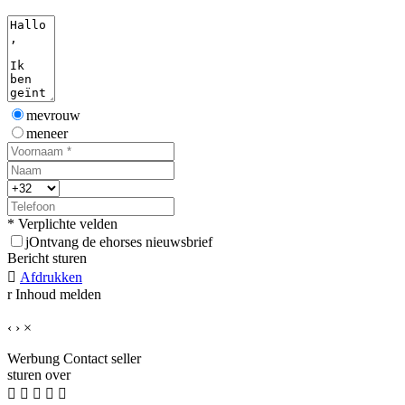
mevrouw
meneer
* Verplichte velden
j
Ontvang de ehorses nieuwsbrief
Bericht sturen

Afdrukken
r
Inhoud melden
‹
›
×
Werbung
Contact seller
sturen over




