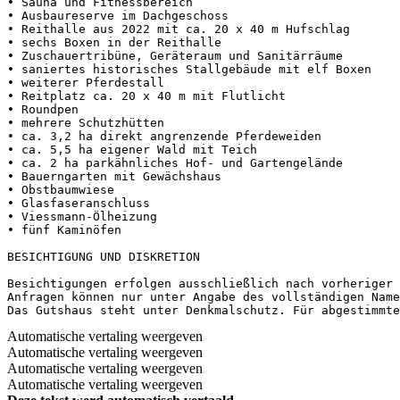
• Sauna und Fitnessbereich

• Ausbaureserve im Dachgeschoss

• Reithalle aus 2022 mit ca. 20 x 40 m Hufschlag

• sechs Boxen in der Reithalle

• Zuschauertribüne, Geräteraum und Sanitärräume

• saniertes historisches Stallgebäude mit elf Boxen

• weiterer Pferdestall

• Reitplatz ca. 20 x 40 m mit Flutlicht

• Roundpen

• mehrere Schutzhütten

• ca. 3,2 ha direkt angrenzende Pferdeweiden

• ca. 5,5 ha eigener Wald mit Teich

• ca. 2 ha parkähnliches Hof- und Gartengelände

• Bauerngarten mit Gewächshaus

• Obstbaumwiese

• Glasfaseranschluss

• Viessmann-Ölheizung

• fünf Kaminöfen

BESICHTIGUNG UND DISKRETION

Besichtigungen erfolgen ausschließlich nach vorheriger 
Anfragen können nur unter Angabe des vollständigen Name
Das Gutshaus steht unter Denkmalschutz. Für abgestimmte
Automatische vertaling weergeven
Automatische vertaling weergeven
Automatische vertaling weergeven
Automatische vertaling weergeven