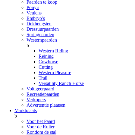
Paarden te koop
Pony's
Veulens
Embryo’s
Dekhengsten
Dressuurpaarden
Springpaarden
Westernpaarden
b
Western Riding
Reining
Cowhorse
Cutting
Western Pleasure
Trail
Versatility Ranch Horse
Voltigeerpaard
Recreatiepaarden
Verkopers
Advertentie plaatsen
Marktplaats
b
Voor het Paard
Voor de Ruiter
Rondom de stal