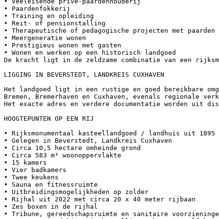
• Veeleisende privé-paardenhouderij

• Paardenfokkerij

• Training en opleiding

• Reit- of pensionstalling

• Therapeutische of pedagogische projecten met paarden

• Meergeneratie wonen

• Prestigieus wonen met gasten

• Wonen en werken op een historisch landgoed

De kracht ligt in de zeldzame combinatie van een rijksm
LIGGING IN BEVERSTEDT, LANDKREIS CUXHAVEN

Het landgoed ligt in een rustige en goed bereikbare omg
Bremen, Bremerhaven en Cuxhaven, evenals regionale verk
Het exacte adres en verdere documentatie worden uit dis
HOOGTEPUNTEN OP EEN RIJ

• Rijksmonumentaal kasteellandgoed / landhuis uit 1895

• Gelegen in Beverstedt, Landkreis Cuxhaven

• Circa 10,5 hectare omheinde grond

• Circa 583 m² woonoppervlakte

• 15 kamers

• Vier badkamers

• Twee keukens

• Sauna en fitnessruimte

• Uitbreidingsmogelijkheden op zolder

• Rijhal uit 2022 met circa 20 x 40 meter rijbaan

• Zes boxen in de rijhal

• Tribune, gereedschapsruimte en sanitaire voorzieninge