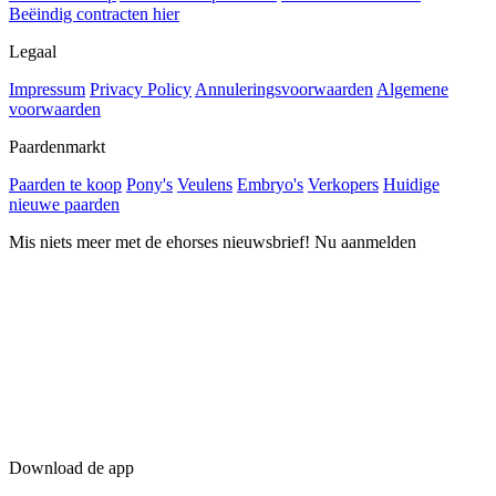
Beëindig contracten hier
Legaal
Impressum
Privacy Policy
Annuleringsvoorwaarden
Algemene
voorwaarden
Paardenmarkt
Paarden te koop
Pony's
Veulens
Embryo's
Verkopers
Huidige
nieuwe paarden
Mis niets meer met de ehorses nieuwsbrief! Nu aanmelden
Download de app