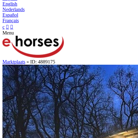
English
Nederlands
Español
Français
c


Menu
Marktplaats
» ID: 4889175