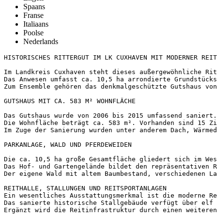
Spaans
Franse
Italiaans
Poolse
Nederlands
HISTORISCHES RITTERGUT IM LK CUXHAVEN MIT MODERNER REITH
Im Landkreis Cuxhaven steht dieses außergewöhnliche Rit
Das Anwesen umfasst ca. 10,5 ha arrondierte Grundstücks
Zum Ensemble gehören das denkmalgeschützte Gutshaus von
GUTSHAUS MIT CA. 583 M² WOHNFLÄCHE

Das Gutshaus wurde von 2006 bis 2015 umfassend saniert.
Die Wohnfläche beträgt ca. 583 m². Vorhanden sind 15 Zi
Im Zuge der Sanierung wurden unter anderem Dach, Wärmed
PARKANLAGE, WALD UND PFERDEWEIDEN

Die ca. 10,5 ha große Gesamtfläche gliedert sich im Wes
Das Hof- und Gartengelände bildet den repräsentativen R
Der eigene Wald mit altem Baumbestand, verschiedenen La
REITHALLE, STALLUNGEN UND REITSPORTANLAGEN

Ein wesentliches Ausstattungsmerkmal ist die moderne Re
Das sanierte historische Stallgebäude verfügt über elf 
Ergänzt wird die Reitinfrastruktur durch einen weiteren