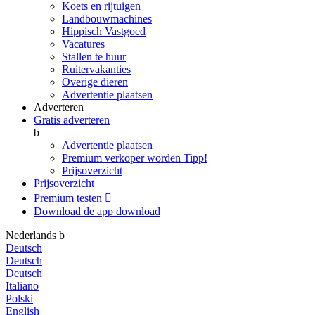
Koets en rijtuigen
Landbouwmachines
Hippisch Vastgoed
Vacatures
Stallen te huur
Ruitervakanties
Overige dieren
Advertentie plaatsen
Adverteren
Gratis adverteren
b
Advertentie plaatsen
Premium verkoper worden
Tipp!
Prijsoverzicht
Prijsoverzicht
Premium testen

Download de app
download
Nederlands
b
Deutsch
Deutsch
Deutsch
Italiano
Polski
English