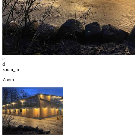
c
d
zoom_in
Zoom