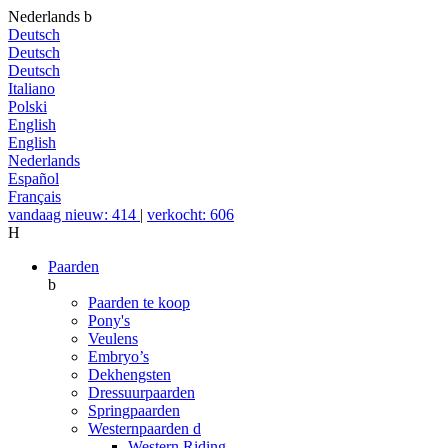
Nederlands
b
Deutsch
Deutsch
Deutsch
Italiano
Polski
English
English
Nederlands
Español
Français
vandaag nieuw: 414
|
verkocht: 606
H
Paarden
b
Paarden te koop
Pony's
Veulens
Embryo’s
Dekhengsten
Dressuurpaarden
Springpaarden
Westernpaarden
d
Western Riding