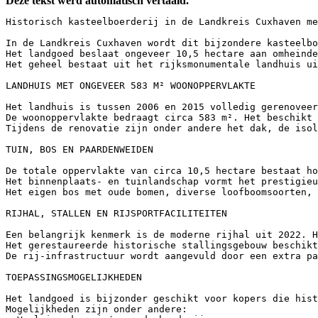
Deze tekst werd automatisch vertaald.
Historisch kasteelboerderij in de Landkreis Cuxhaven me
In de Landkreis Cuxhaven wordt dit bijzondere kasteelbo
Het landgoed beslaat ongeveer 10,5 hectare aan omheinde
Het geheel bestaat uit het rijksmonumentale landhuis ui
LANDHUIS MET ONGEVEER 583 M² WOONOPPERVLAKTE

Het landhuis is tussen 2006 en 2015 volledig gerenoveer
De woonoppervlakte bedraagt circa 583 m². Het beschikt 
Tijdens de renovatie zijn onder andere het dak, de isol
TUIN, BOS EN PAARDENWEIDEN

De totale oppervlakte van circa 10,5 hectare bestaat ho
Het binnenplaats- en tuinlandschap vormt het prestigieu
Het eigen bos met oude bomen, diverse loofboomsoorten, 
RIJHAL, STALLEN EN RIJSPORTFACILITEITEN

Een belangrijk kenmerk is de moderne rijhal uit 2022. H
Het gerestaureerde historische stallingsgebouw beschikt
De rij-infrastructuur wordt aangevuld door een extra pa
TOEPASSINGSMOGELIJKHEDEN

Het landgoed is bijzonder geschikt voor kopers die hist
Mogelijkheden zijn onder andere:
