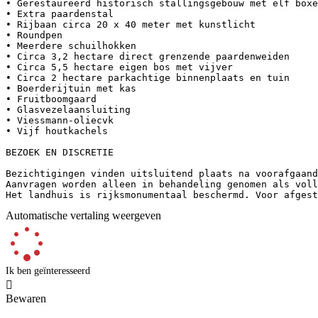
• Gerestaureerd historisch stallingsgebouw met elf boxe
• Extra paardenstal

• Rijbaan circa 20 x 40 meter met kunstlicht

• Roundpen

• Meerdere schuilhokken

• Circa 3,2 hectare direct grenzende paardenweiden

• Circa 5,5 hectare eigen bos met vijver

• Circa 2 hectare parkachtige binnenplaats en tuin

• Boerderijtuin met kas

• Fruitboomgaard

• Glasvezelaansluiting

• Viessmann-oliecvk

• Vijf houtkachels

BEZOEK EN DISCRETIE

Bezichtigingen vinden uitsluitend plaats na voorafgaand
Aanvragen worden alleen in behandeling genomen als voll
Het landhuis is rijksmonumentaal beschermd. Voor afgest
Automatische vertaling weergeven
Ik ben geïnteresseerd

Bewaren