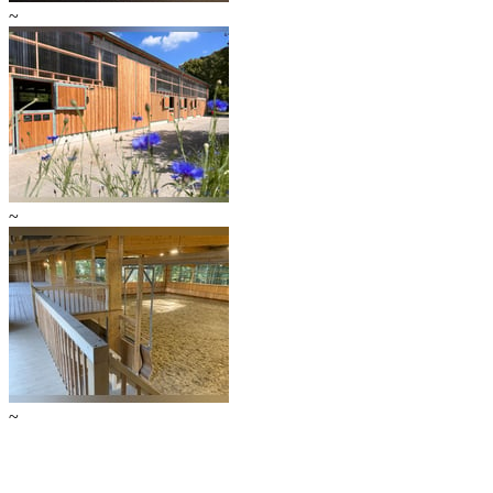
~
~
~