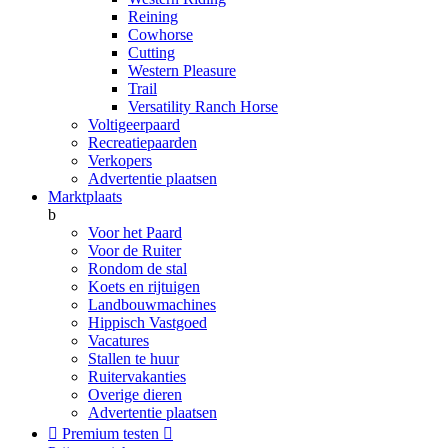
Reining
Cowhorse
Cutting
Western Pleasure
Trail
Versatility Ranch Horse
Voltigeerpaard
Recreatiepaarden
Verkopers
Advertentie plaatsen
Marktplaats
b
Voor het Paard
Voor de Ruiter
Rondom de stal
Koets en rijtuigen
Landbouwmachines
Hippisch Vastgoed
Vacatures
Stallen te huur
Ruitervakanties
Overige dieren
Advertentie plaatsen

Premium testen
