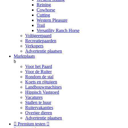
Reining
Cowhorse
Cutting
Western Pleasure
Trail
Versatility Ranch Horse
Voltigeerpaard
Recreatiepaarden
Verkopers
Advertentie plaatsen
Marktplaats
b
Voor het Paard
Voor de Ruiter
Rondom de stal
Koets en rijtuigen
Landbouwmachines
Hippisch Vastgoed
Vacatures
Stallen te huur
Ruitervakanties
Overige dieren
Advertentie plaatsen

Premium testen
