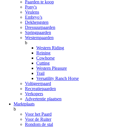
Paarden te koop
Pony's
Veulens
Embryo’s
Dekhengsten
Dressuurpaarden
Springpaarden
Westernpaarden
b
Western Riding
Reining
Cowhorse
Cutting
Western Pleasure
Trail
Versatility Ranch Horse
Voltigeerpaard
Recreatiepaarden
Verkopers
Advertentie plaatsen
Marktplaats
b
Voor het Paard
Voor de Ruiter
Rondom de stal