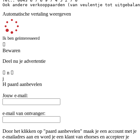
Tel.: 0043 6 7 6 9 7 4 5 2 7 0  

Ook andere verkooppaarden (van veulentje tot uitgebalan
Automatische vertaling weergeven
Ik ben geïnteresseerd

Bewaren
Deel nu je advertentie

n

j
H
paard aanbevelen
Jouw e-mail:
e-mail van ontvanger:
Door het klikken op "paard aanbevelen" maak je een account met je
e-mailadres aan en word je een klant van ehorses en accepteer je