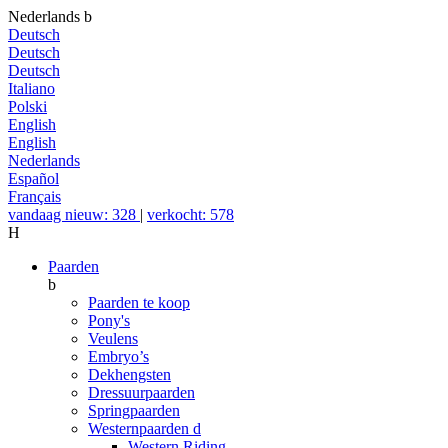
Nederlands
b
Deutsch
Deutsch
Deutsch
Italiano
Polski
English
English
Nederlands
Español
Français
vandaag nieuw: 328
|
verkocht: 578
H
Paarden
b
Paarden te koop
Pony's
Veulens
Embryo’s
Dekhengsten
Dressuurpaarden
Springpaarden
Westernpaarden
d
Western Riding