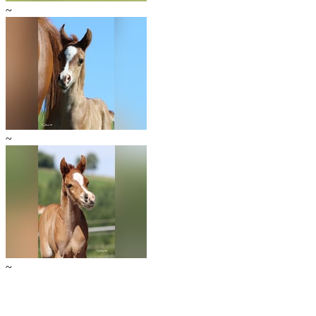
~
~
~