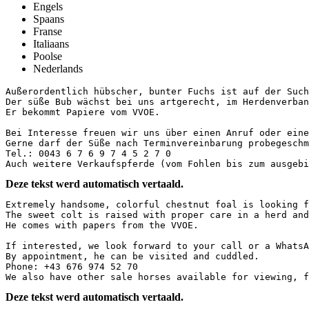
Engels
Spaans
Franse
Italiaans
Poolse
Nederlands
Außerordentlich hübscher, bunter Fuchs ist auf der Such
Der süße Bub wächst bei uns artgerecht, im Herdenverban
Er bekommt Papiere vom VVOE.

Bei Interesse freuen wir uns über einen Anruf oder eine 
Gerne darf der Süße nach Terminvereinbarung probegeschmu
Tel.: 0043 6 7 6 9 7 4 5 2 7 0 

Auch weitere Verkaufspferde (vom Fohlen bis zum ausgebi
Deze tekst werd automatisch vertaald.
Extremely handsome, colorful chestnut foal is looking f
The sweet colt is raised with proper care in a herd and
He comes with papers from the VVOE.  

If interested, we look forward to your call or a WhatsA
By appointment, he can be visited and cuddled.  

Phone: +43 676 974 52 70  

We also have other sale horses available for viewing, f
Deze tekst werd automatisch vertaald.