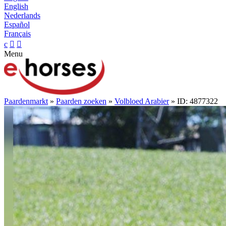
English
Nederlands
Español
Français
c


Menu
Paardenmarkt
»
Paarden zoeken
»
Volbloed Arabier
» ID: 4877322