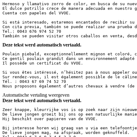
Hermoso y llamativo zorro de color, en busca de su nuev
El dulce potrillo crece de manera adecuada en nuestro g
Cuenta con papeles del VVOE.  

Si está interesado, estaremos encantados de recibir su 
Con cita previa, también se puede realizar una prueba d
Tel.: 0043 676 974 52 70  

También se pueden visitar otros caballos en venta, desd
Deze tekst werd automatisch vertaald.
Poulain piebald, exceptionnellement mignon et coloré, c
Ce gentil poulain grandit dans un environnement adapté 
Il possède un certificat du VVOE.  

Si vous êtes intéressé, n’hésitez pas à nous appeler ou
Sur rendez-vous, il est également possible de le câline
Tél. : 0043 67 69 74 52 70  

Nous proposons également d’autres chevaux à vendre (de 
Automatische vertaling weergeven
Deze tekst werd automatisch vertaald.
Zeer knappe, kleurrijke vos is op zoek naar zijn nieuwe
De lieve jongen groeit bij ons op een natuurlijke manie
Hij beschikt over papieren van de VVOE.  

Bij interesse horen wij graag van u via een telefoontje
De lieve jongen mag, na afspraak, worden geknuffeld.  
