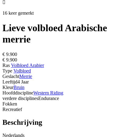

16 keer gemerkt
Lieve volbloed Arabische
merrie
€ 9.900
€ 9.900
Ras
Volbloed Arabier
Type
Volbloed
Geslacht
Merrie
Leeftijd
4 Jaar
Kleur
Bruin
Hoofddiscipline
Western Riding
verdere disciplines
Endurance
Fokken
Recreatief
Beschrijving
Nederlands