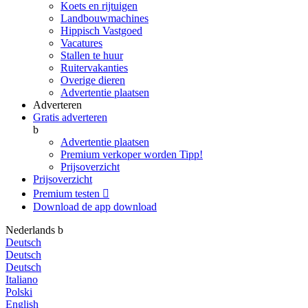
Koets en rijtuigen
Landbouwmachines
Hippisch Vastgoed
Vacatures
Stallen te huur
Ruitervakanties
Overige dieren
Advertentie plaatsen
Adverteren
Gratis adverteren
b
Advertentie plaatsen
Premium verkoper worden
Tipp!
Prijsoverzicht
Prijsoverzicht
Premium testen

Download de app
download
Nederlands
b
Deutsch
Deutsch
Deutsch
Italiano
Polski
English