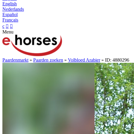
English
Nederlands
Español
Français
c


Menu
Paardenmarkt
»
Paarden zoeken
»
Volbloed Arabier
» ID: 4880296