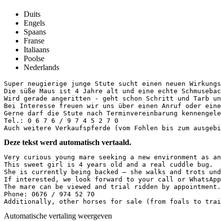
Duits
Engels
Spaans
Franse
Italiaans
Poolse
Nederlands
Super neugierige junge Stute sucht einen neuen Wirkungs
Die süße Maus ist 4 Jahre alt und eine echte Schmuseback
Wird gerade angeritten - geht schon Schritt und Tarb un
Bei Interesse freuen wir uns über einen Anruf oder eine 
Gerne darf die Stute nach Terminvereinbarung kennengeler
Tel.: 0 6 7 6 / 9 7 4 5 2 7 0

Auch weitere Verkaufspferde (vom Fohlen bis zum ausgebi
Deze tekst werd automatisch vertaald.
Very curious young mare seeking a new environment as an
This sweet girl is 4 years old and a real cuddle bug.  

She is currently being backed – she walks and trots und
If interested, we look forward to your call or WhatsApp
The mare can be viewed and trial ridden by appointment.
Phone: 0676 / 974 52 70  

Additionally, other horses for sale (from foals to trai
Automatische vertaling weergeven