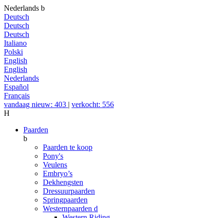
Nederlands
b
Deutsch
Deutsch
Deutsch
Italiano
Polski
English
English
Nederlands
Español
Français
vandaag nieuw: 403
|
verkocht: 556
H
Paarden
b
Paarden te koop
Pony's
Veulens
Embryo’s
Dekhengsten
Dressuurpaarden
Springpaarden
Westernpaarden
d
Western Riding