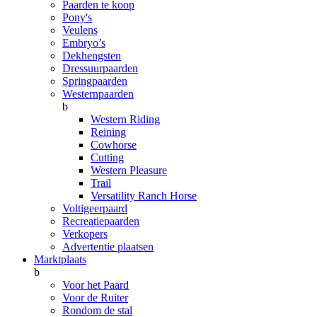
Paarden te koop
Pony's
Veulens
Embryo’s
Dekhengsten
Dressuurpaarden
Springpaarden
Westernpaarden
b
Western Riding
Reining
Cowhorse
Cutting
Western Pleasure
Trail
Versatility Ranch Horse
Voltigeerpaard
Recreatiepaarden
Verkopers
Advertentie plaatsen
Marktplaats
b
Voor het Paard
Voor de Ruiter
Rondom de stal