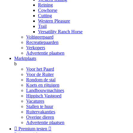
Reining
Cowhorse
Cutting
Western Pleasure
Trail
Versatility Ranch Horse
Voltigeerpaard
Recreatiepaarden
Verkopers
Advertentie plaatsen
Marktplaats
b
Voor het Paard
Voor de Ruiter
Rondom de stal
Koets en rijtuigen
Landbouwmachines
Hippisch Vastgoed
Vacatures
Stallen te huur
Ruitervakanties
Overige dieren
Advertentie plaatsen

Premium testen
