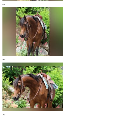
~
~
~