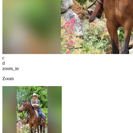
c
d
zoom_in
Zoom