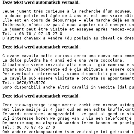
Deze tekst werd automatisch vertaald.
Jeune jument très curieuse à la recherche d’un nouveau 
La douce petite est âgée de 4 ans et est une vraie câli
Elle est en cours de débourrage – elle marche déjà en m
Intéressé, n’hésitez pas à nous appeler ou à envoyer un
La jument peut être visitée et essayée après rendez-vou
Tél. : 06 76 / 97 45 27 0  

D’autres chevaux à vendre (du poulain au cheval de dres
Deze tekst werd automatisch vertaald.
Giovane cavalla molto curiosa cerca una nuova casa come
La dolce puledra ha 4 anni ed è una vera coccolona.  

Attualmente viene iniziata alla monta – già cammina e s
Impara molto velocemente ed è già abituata a essere con
Per eventuali interessati, siamo disponibili per una te
La cavalla può essere visitata e provata su appuntament
Tel.: 0676/9745270  

Sono disponibili anche altri cavalli in vendita (dal pu
Deze tekst werd automatisch vertaald.
Zeer nieuwsgierige jonge merrie zoekt een nieuwe uitdag
Het lieve meisje is 4 jaar oud en een echte knuffelkont
Ze wordt momenteel aangezadeld – ze gaat al goed in sta
Bij interesse horen we graag van u via een telefoontje 
De merrie mag na afspraak worden leren kennen en proefg
Tel.: 06 76 97 45 27 0  

Ook andere verkooppaarden (van veulentje tot getraind r