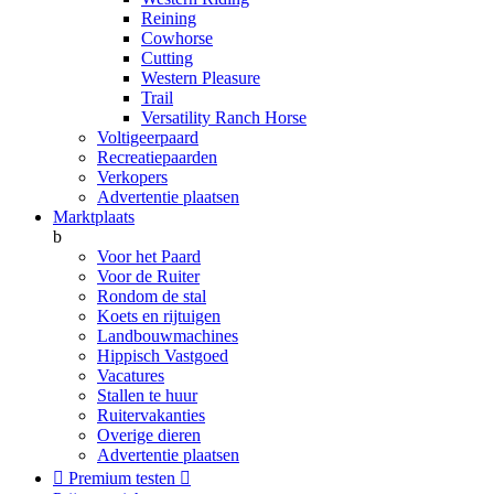
Reining
Cowhorse
Cutting
Western Pleasure
Trail
Versatility Ranch Horse
Voltigeerpaard
Recreatiepaarden
Verkopers
Advertentie plaatsen
Marktplaats
b
Voor het Paard
Voor de Ruiter
Rondom de stal
Koets en rijtuigen
Landbouwmachines
Hippisch Vastgoed
Vacatures
Stallen te huur
Ruitervakanties
Overige dieren
Advertentie plaatsen

Premium testen
