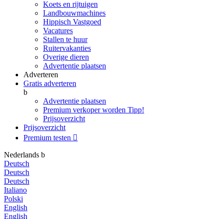
Koets en rijtuigen
Landbouwmachines
Hippisch Vastgoed
Vacatures
Stallen te huur
Ruitervakanties
Overige dieren
Advertentie plaatsen
Adverteren
Gratis adverteren
b
Advertentie plaatsen
Premium verkoper worden
Tipp!
Prijsoverzicht
Prijsoverzicht
Premium testen

Nederlands
b
Deutsch
Deutsch
Deutsch
Italiano
Polski
English
English