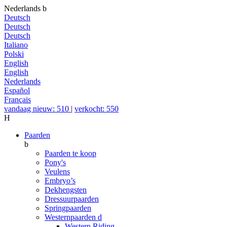
Nederlands
b
Deutsch
Deutsch
Deutsch
Italiano
Polski
English
English
Nederlands
Español
Français
vandaag nieuw: 510
|
verkocht: 550
H
Paarden
b
Paarden te koop
Pony's
Veulens
Embryo’s
Dekhengsten
Dressuurpaarden
Springpaarden
Westernpaarden
d
Western Riding