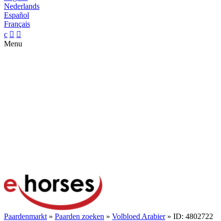
Nederlands
Español
Français
c


Menu
Paardenmarkt
»
Paarden zoeken
»
Volbloed Arabier
» ID: 4802722