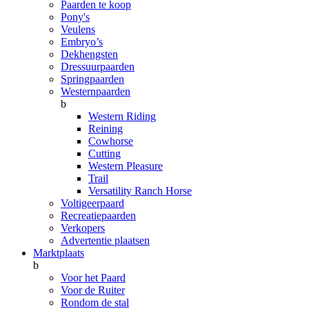
Paarden te koop
Pony's
Veulens
Embryo’s
Dekhengsten
Dressuurpaarden
Springpaarden
Westernpaarden
b
Western Riding
Reining
Cowhorse
Cutting
Western Pleasure
Trail
Versatility Ranch Horse
Voltigeerpaard
Recreatiepaarden
Verkopers
Advertentie plaatsen
Marktplaats
b
Voor het Paard
Voor de Ruiter
Rondom de stal