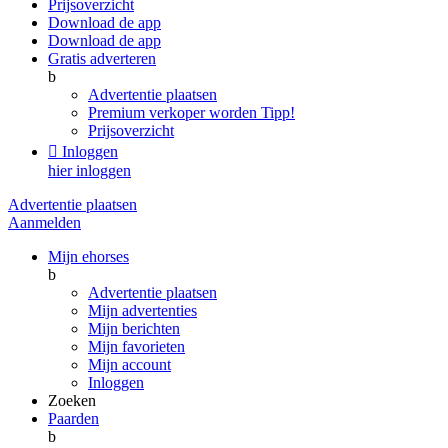
Prijsoverzicht
Download de app
Download de app
Gratis adverteren
b
Advertentie plaatsen
Premium verkoper worden
Tipp!
Prijsoverzicht

Inloggen
hier inloggen
Advertentie plaatsen
Aanmelden
Mijn ehorses
b
Advertentie plaatsen
Mijn advertenties
Mijn berichten
Mijn favorieten
Mijn account
Inloggen
Zoeken
Paarden
b