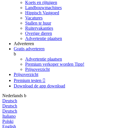
Koets en rijtuigen
Landbouwmachines
Hippisch Vastgoed
Vacatures
Stallen te huur
Ruitervakanties
Overige dieren
Advertentie plaatsen
Adverteren
Gratis adverteren
b
Advertentie plaatsen
Premium verkoper worden
Tipp!
Prijsoverzicht
Prijsoverzicht
Premium testen

Download de app
download
Nederlands
b
Deutsch
Deutsch
Deutsch
Italiano
Polski
English