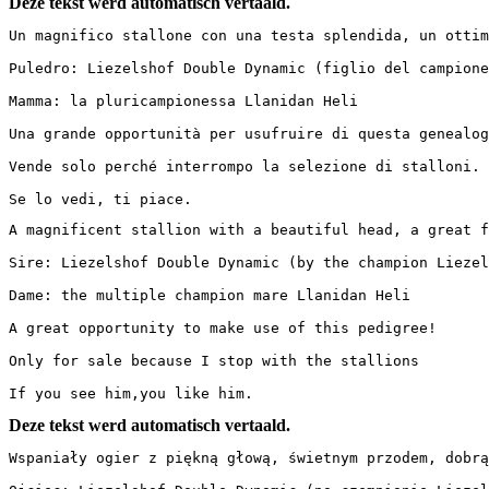
Deze tekst werd automatisch vertaald.
Un magnifico stallone con una testa splendida, un ottimo
Puledro: Liezelshof Double Dynamic (figlio del campione L
Mamma: la pluricampionessa Llanidan Heli

Una grande opportunità per usufruire di questa genealogia
Vende solo perché interrompo la selezione di stalloni.

Se lo vedi, ti piace.
A magnificent stallion with a beautiful head, a great fr
Sire: Liezelshof Double Dynamic (by the champion Liezelsh
Dame: the multiple champion mare Llanidan Heli

A great opportunity to make use of this pedigree! 

Only for sale because I stop with the stallions

If you see him,you like him.
Deze tekst werd automatisch vertaald.
Wspaniały ogier z piękną głową, świetnym przodem, dobrą 