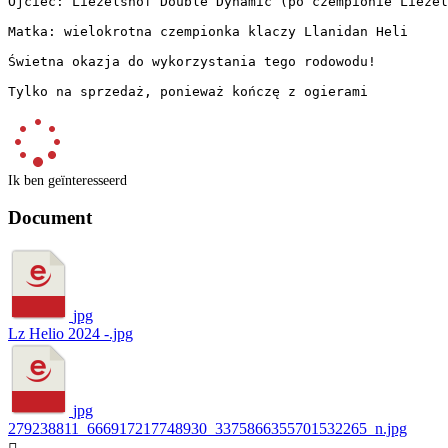
Ojciec: Liezelshof Double Dynamic (po czempionie Liezelsh
Matka: wielokrotna czempionka klaczy Llanidan Heli

Świetna okazja do wykorzystania tego rodowodu!

Tylko na sprzedaż, ponieważ kończę z ogierami
Ik ben geïnteresseerd
Document
jpg
Lz Helio 2024 -.jpg
jpg
279238811_666917217748930_3375866355701532265_n.jpg