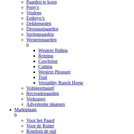
Paarden te koop
Pony's
Veulens
Embryo’s
Dekhengsten
Dressuurpaarden
Springpaarden
Westernpaarden
b
Western Riding
Reining
Cowhorse
Cutting
Western Pleasure
Trail
Versatility Ranch Horse
Voltigeerpaard
Recreatiepaarden
Verkopers
Advertentie plaatsen
Marktplaats
b
Voor het Paard
Voor de Ruiter
Rondom de stal