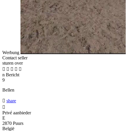
Werbung
Contact seller
sturen over





n
Bericht
9
Bellen

share

Privé aanbieder
E
2870 Puurs
België