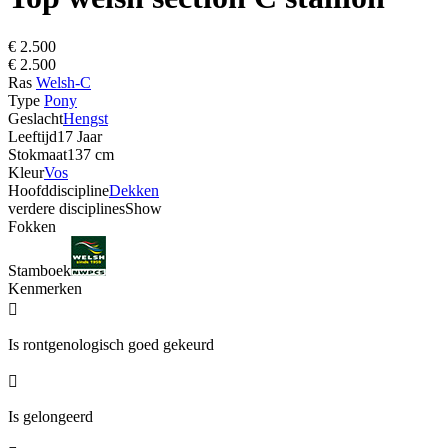
€ 2.500
€ 2.500
Ras
Welsh-C
Type
Pony
Geslacht
Hengst
Leeftijd
17 Jaar
Stokmaat
137 cm
Kleur
Vos
Hoofddiscipline
Dekken
verdere disciplines
Show
Fokken
Stamboek
Kenmerken

Is rontgenologisch goed gekeurd

Is gelongeerd