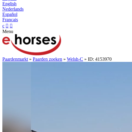
English
Nederlands
Español
Français
c


Menu
Paardenmarkt
»
Paarden zoeken
»
Welsh-C
» ID: 4153970