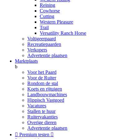
Reining
Cowhorse
Cutting
Western Pleasure
Trail
Versatility Ranch Horse
Voltigeerpaard
Recreatiepaarden
Verkopers
Advertentie plaatsen
Marktplaats
b
Voor het Paard
Voor de Ruiter
Rondom de stal
Koets en rijtuigen
Landbouwmachines
Hippisch Vastgoed
Vacatures
Stallen te huur
Ruitervakanties
Overige dieren
Advertentie plaatsen

Premium testen
