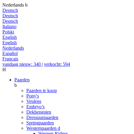
Nederlands
b
Deutsch
Deutsch
Deutsch
Italiano
Polski
English
English
Nederlands
Español
Français
vandaag nieuw: 340
|
verkocht: 594
H
Paarden
b
Paarden te koop
Pony's
Veulens
Embryo’s
Dekhengsten
Dressuurpaarden
Springpaarden
Westernpaarden
d
Western Riding