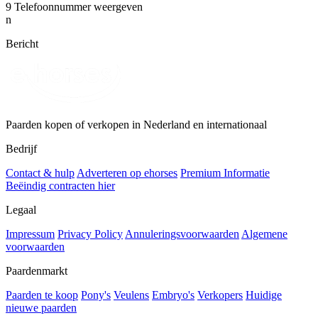
9
Telefoonnummer weergeven
n
Bericht
Paarden kopen of verkopen in Nederland en internationaal
Bedrijf
Contact & hulp
Adverteren op ehorses
Premium Informatie
Beëindig contracten hier
Legaal
Impressum
Privacy Policy
Annuleringsvoorwaarden
Algemene
voorwaarden
Paardenmarkt
Paarden te koop
Pony's
Veulens
Embryo's
Verkopers
Huidige
nieuwe paarden