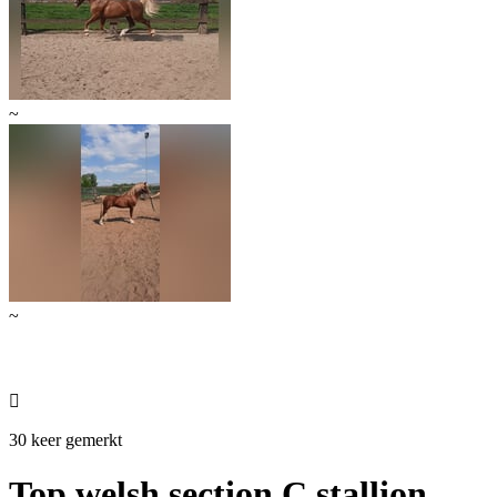
~
~

30 keer gemerkt
Top welsh section C stallion