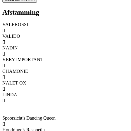
Afstamming
VALEROSSI

VALIDO

NADIN

VERY IMPORTANT

CHAMONIE

NALET OX

LINDA

Spoorzicht’s Dancing Queen

Houdringe’s Raspoetin