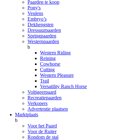
Paarden te koop
Pony's
Veulens
Embryo’s
Dekhengsten
Dressuurpaarden
Springpaarden
Westernpaarden
b
Western Riding
Reining
Cowhorse
Cutting
Western Pleasure
Trail
Versatility Ranch Horse
Voltigeerpaard
Recreatiepaarden
Verkopers
Advertentie plaatsen
Marktplaats
b
Voor het Paard
Voor de Ruiter
Rondom de stal