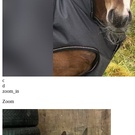
c
d
zoom_in
Zoom