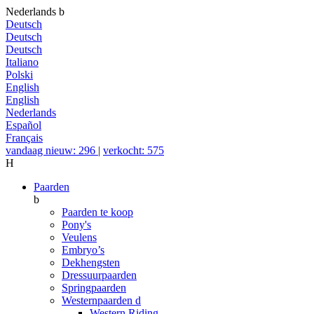
Nederlands
b
Deutsch
Deutsch
Deutsch
Italiano
Polski
English
English
Nederlands
Español
Français
vandaag nieuw: 296
|
verkocht: 575
H
Paarden
b
Paarden te koop
Pony's
Veulens
Embryo’s
Dekhengsten
Dressuurpaarden
Springpaarden
Westernpaarden
d
Western Riding