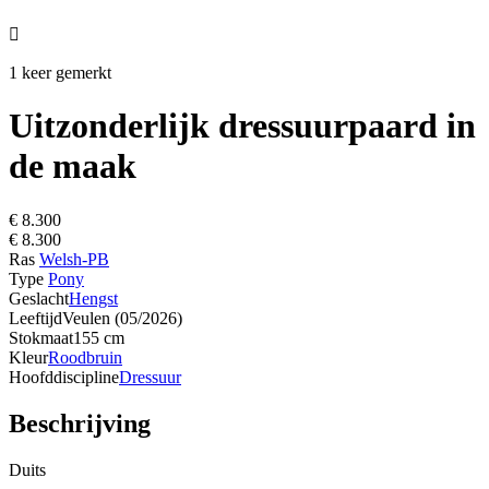

1 keer gemerkt
Uitzonderlijk dressuurpaard in
de maak
€ 8.300
€ 8.300
Ras
Welsh-PB
Type
Pony
Geslacht
Hengst
Leeftijd
Veulen (05/2026)
Stokmaat
155 cm
Kleur
Roodbruin
Hoofddiscipline
Dressuur
Beschrijving
Duits