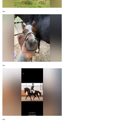
~
~
~