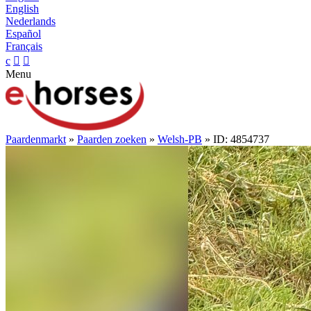
English
Nederlands
Español
Français
c


Menu
Paardenmarkt
»
Paarden zoeken
»
Welsh-PB
» ID: 4854737