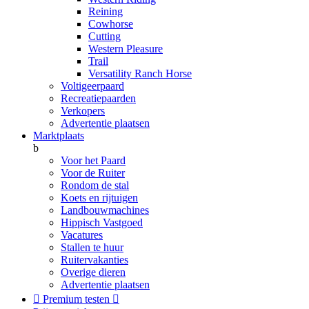
Reining
Cowhorse
Cutting
Western Pleasure
Trail
Versatility Ranch Horse
Voltigeerpaard
Recreatiepaarden
Verkopers
Advertentie plaatsen
Marktplaats
b
Voor het Paard
Voor de Ruiter
Rondom de stal
Koets en rijtuigen
Landbouwmachines
Hippisch Vastgoed
Vacatures
Stallen te huur
Ruitervakanties
Overige dieren
Advertentie plaatsen

Premium testen
