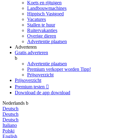
Koets en rijtuigen
Landbouwmachines
Hippisch Vastgoed
Vacatures
Stallen te huur
Ruitervakanties
Overige dieren
Advertentie plaatsen
Adverteren
Gratis adverteren
b
Advertentie plaatsen
Premium verkoper worden
Tipp!
Prijsoverzicht
Prijsoverzicht
Premium testen

Download de app
download
Nederlands
b
Deutsch
Deutsch
Deutsch
Italiano
Polski
English