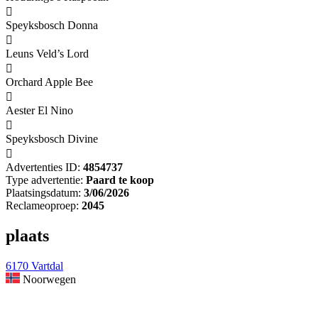

Speyksbosch Donna

Leuns Veld’s Lord

Orchard Apple Bee

Aester El Nino

Speyksbosch Divine

Advertenties ID:
4854737
Type advertentie:
Paard te koop
Plaatsingsdatum:
3/06/2026
Reclameoproep:
2045
plaats
6170 Vartdal
Noorwegen