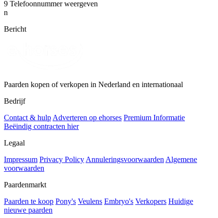
9
Telefoonnummer weergeven
n
Bericht
Paarden kopen of verkopen in Nederland en internationaal
Bedrijf
Contact & hulp
Adverteren op ehorses
Premium Informatie
Beëindig contracten hier
Legaal
Impressum
Privacy Policy
Annuleringsvoorwaarden
Algemene
voorwaarden
Paardenmarkt
Paarden te koop
Pony's
Veulens
Embryo's
Verkopers
Huidige
nieuwe paarden