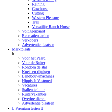
Reining
Cowhorse
Cutting
Western Pleasure
Trail
Versatility Ranch Horse
Voltigeerpaard
Recreatiepaarden
Verkopers
Advertentie plaatsen
Marktplaats
b
Voor het Paard
Voor de Ruiter
Rondom de stal
Koets en rijtuigen
Landbouwmachines
Hippisch Vastgoed
Vacatures
Stallen te huur
Ruitervakanties
Overige dieren
Advertentie plaatsen

Premium testen
