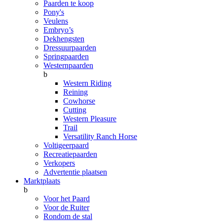
Paarden te koop
Pony's
Veulens
Embryo’s
Dekhengsten
Dressuurpaarden
Springpaarden
Westernpaarden
b
Western Riding
Reining
Cowhorse
Cutting
Western Pleasure
Trail
Versatility Ranch Horse
Voltigeerpaard
Recreatiepaarden
Verkopers
Advertentie plaatsen
Marktplaats
b
Voor het Paard
Voor de Ruiter
Rondom de stal