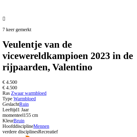

7 keer gemerkt
Veulentje van de
vicewereldkampioen 2023 in de
rijpaarden, Valentino
€ 4.500
€ 4.500
Ras
Zwaar warmbloed
Type
Warmbloed
Geslacht
Ruin
Leeftijd
1 Jaar
momenteel
155 cm
Kleur
Bruin
Hoofddiscipline
Mennen
verdere disciplines
Recreatief