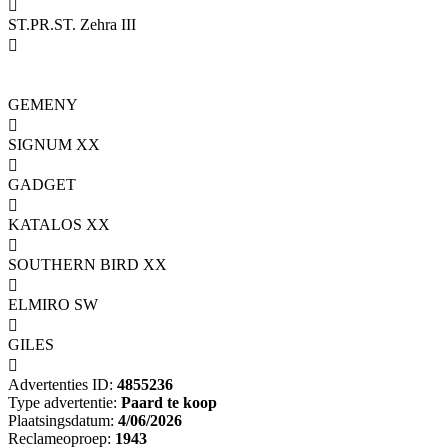

ST.PR.ST. Zehra III

GEMENY

SIGNUM XX

GADGET

KATALOS XX

SOUTHERN BIRD XX

ELMIRO SW

GILES

Advertenties ID:
4855236
Type advertentie:
Paard te koop
Plaatsingsdatum:
4/06/2026
Reclameoproep:
1943