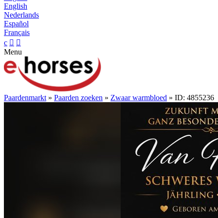
English
Nederlands
Español
Français
c


Menu
Paardenmarkt
»
Paarden zoeken
»
Zwaar warmbloed
» ID: 4855236