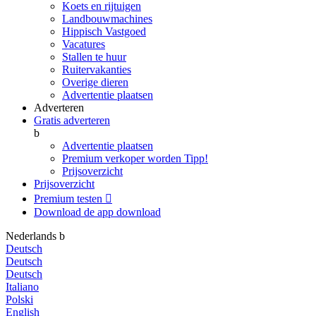
Koets en rijtuigen
Landbouwmachines
Hippisch Vastgoed
Vacatures
Stallen te huur
Ruitervakanties
Overige dieren
Advertentie plaatsen
Adverteren
Gratis adverteren
b
Advertentie plaatsen
Premium verkoper worden
Tipp!
Prijsoverzicht
Prijsoverzicht
Premium testen

Download de app
download
Nederlands
b
Deutsch
Deutsch
Deutsch
Italiano
Polski
English