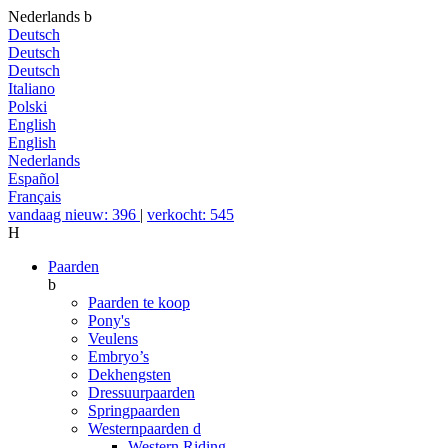
Nederlands
b
Deutsch
Deutsch
Deutsch
Italiano
Polski
English
English
Nederlands
Español
Français
vandaag nieuw: 396
|
verkocht: 545
H
Paarden
b
Paarden te koop
Pony's
Veulens
Embryo’s
Dekhengsten
Dressuurpaarden
Springpaarden
Westernpaarden
d
Western Riding