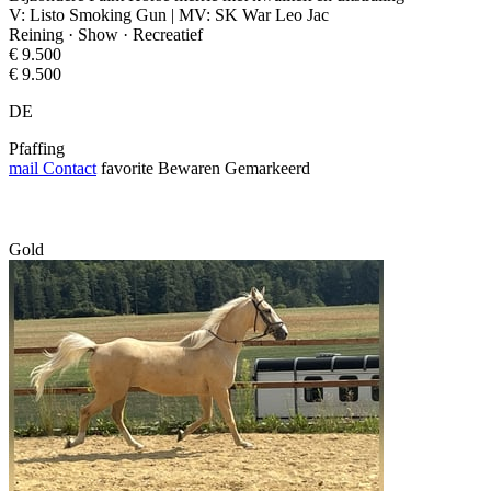
V: Listo Smoking Gun | MV: SK War Leo Jac
Reining · Show · Recreatief
€ 9.500
€ 9.500
DE
Pfaffing
mail
Contact
favorite
Bewaren
Gemarkeerd
Gold