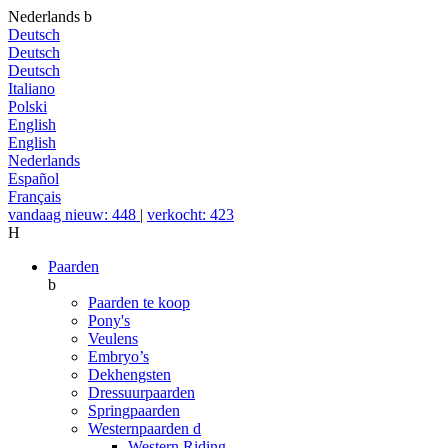
Nederlands
b
Deutsch
Deutsch
Deutsch
Italiano
Polski
English
English
Nederlands
Español
Français
vandaag nieuw: 448
|
verkocht: 423
H
Paarden
b
Paarden te koop
Pony's
Veulens
Embryo’s
Dekhengsten
Dressuurpaarden
Springpaarden
Westernpaarden
d
Western Riding