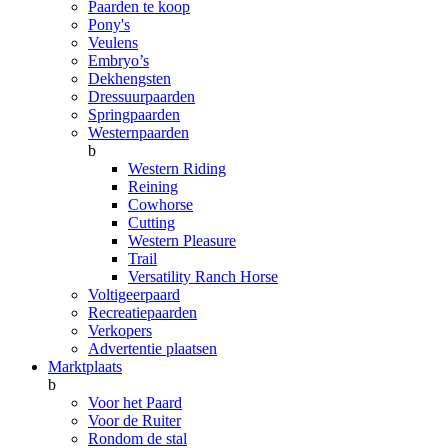
Paarden te koop
Pony's
Veulens
Embryo’s
Dekhengsten
Dressuurpaarden
Springpaarden
Westernpaarden
b
Western Riding
Reining
Cowhorse
Cutting
Western Pleasure
Trail
Versatility Ranch Horse
Voltigeerpaard
Recreatiepaarden
Verkopers
Advertentie plaatsen
Marktplaats
b
Voor het Paard
Voor de Ruiter
Rondom de stal