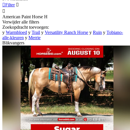

Filter


American Paint Horse
H
Verwijder alle filters
Zoekopdracht toevoegen:
y
Warmbloed
y
Trail
y
Versatility Ranch Horse
y
Ruin
y
Tobiano-
alle-kleuren
y
Merrie
Blikvangers