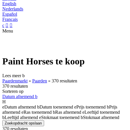
English
Nederlands
Español
Français
c


Menu
Paint Horses te koop
Lees meer
b
Paardenmarkt
»
Paarden
»
370 resultaten
370 resultaten
Sorteren op
Datum afnemend
b
H
e
Datum afnemend
b
Datum toenemend
e
Prijs toenemend
b
Prijs
afnemend
e
Ras toenemend
b
Ras afnemend
e
Leeftijd toenemend
b
Leeftijd afnemend
e
Stokmaat toenemend
b
Stokmaat afnemend
Zoekopdracht opslaan
370 resultaten