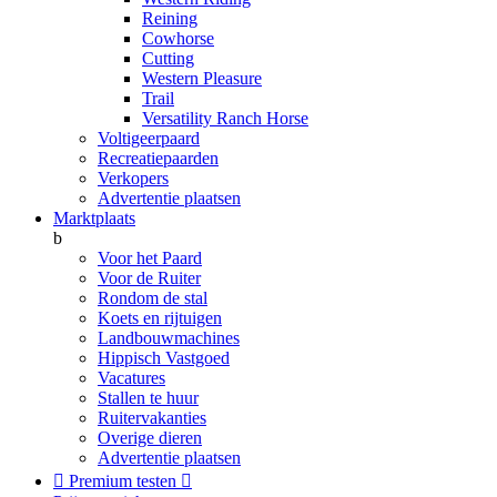
Reining
Cowhorse
Cutting
Western Pleasure
Trail
Versatility Ranch Horse
Voltigeerpaard
Recreatiepaarden
Verkopers
Advertentie plaatsen
Marktplaats
b
Voor het Paard
Voor de Ruiter
Rondom de stal
Koets en rijtuigen
Landbouwmachines
Hippisch Vastgoed
Vacatures
Stallen te huur
Ruitervakanties
Overige dieren
Advertentie plaatsen

Premium testen
