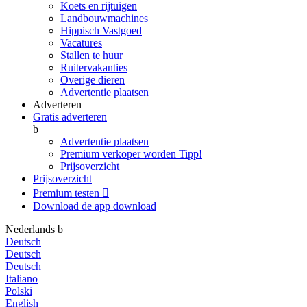
Koets en rijtuigen
Landbouwmachines
Hippisch Vastgoed
Vacatures
Stallen te huur
Ruitervakanties
Overige dieren
Advertentie plaatsen
Adverteren
Gratis adverteren
b
Advertentie plaatsen
Premium verkoper worden
Tipp!
Prijsoverzicht
Prijsoverzicht
Premium testen

Download de app
download
Nederlands
b
Deutsch
Deutsch
Deutsch
Italiano
Polski
English