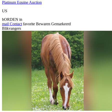
Platinum Equine Auction
US
bORDEN in
mail
Contact
favorite
Bewaren
Gemarkeerd
Blikvangers