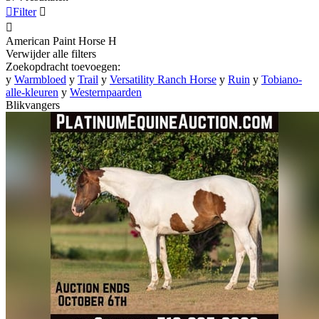

Filter


American Paint Horse
H
Verwijder alle filters
Zoekopdracht toevoegen:
y
Warmbloed
y
Trail
y
Versatility Ranch Horse
y
Ruin
y
Tobiano-
alle-kleuren
y
Westernpaarden
Blikvangers