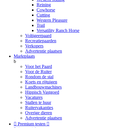
Reining
Cowhorse
Cutting
Western Pleasure
Trail
Versatility Ranch Horse
Voltigeerpaard
Recreatiepaarden
Verkopers
Advertentie plaatsen
Marktplaats
b
Voor het Paard
Voor de Ruiter
Rondom de stal
Koets en rijtuigen
Landbouwmachines
Hippisch Vastgoed
Vacatures
Stallen te huur
Ruitervakanties
Overige dieren
Advertentie plaatsen

Premium testen
