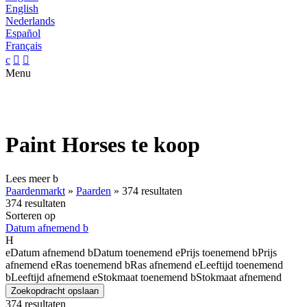
English
Nederlands
Español
Français
c


Menu
Paint Horses te koop
Lees meer
b
Paardenmarkt
»
Paarden
»
374 resultaten
374 resultaten
Sorteren op
Datum afnemend
b
H
e
Datum afnemend
b
Datum toenemend
e
Prijs toenemend
b
Prijs
afnemend
e
Ras toenemend
b
Ras afnemend
e
Leeftijd toenemend
b
Leeftijd afnemend
e
Stokmaat toenemend
b
Stokmaat afnemend
Zoekopdracht opslaan
374 resultaten