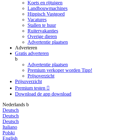
Koets en rijtuigen
Landbouwmachines
Hippisch Vastgoed
Vacatures
Stallen te huur
Ruitervakanties
Overige dieren
Advertentie plaatsen
Adverteren
Gratis adverteren
b
Advertentie plaatsen
Premium verkoper worden
Tipp!
Prijsoverzicht
Prijsoverzicht
Premium testen

Download de app
download
Nederlands
b
Deutsch
Deutsch
Deutsch
Italiano
Polski
English