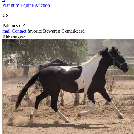
Platinum Equine Auction
US
Paicines CA
mail
Contact
favorite
Bewaren
Gemarkeerd
Blikvangers