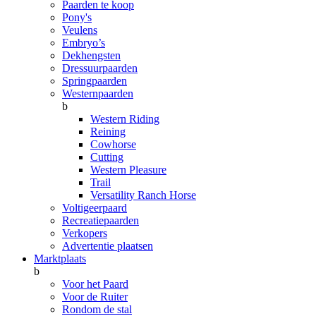
Paarden te koop
Pony's
Veulens
Embryo’s
Dekhengsten
Dressuurpaarden
Springpaarden
Westernpaarden
b
Western Riding
Reining
Cowhorse
Cutting
Western Pleasure
Trail
Versatility Ranch Horse
Voltigeerpaard
Recreatiepaarden
Verkopers
Advertentie plaatsen
Marktplaats
b
Voor het Paard
Voor de Ruiter
Rondom de stal