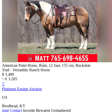
American Paint Horse, Ruin, 12 Jaar, 155 cm, Buckskin
Trail · Versatility Ranch Horse
$ 3.499
~ € 3.285

Platinum Equine Auction
US
Brodhead, KY
mail
Contact
favorite
Bewaren
Gemarkeerd