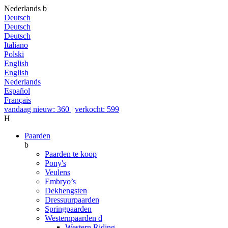
Nederlands
b
Deutsch
Deutsch
Deutsch
Italiano
Polski
English
English
Nederlands
Español
Français
vandaag nieuw: 360
|
verkocht: 599
H
Paarden
b
Paarden te koop
Pony's
Veulens
Embryo’s
Dekhengsten
Dressuurpaarden
Springpaarden
Westernpaarden
d
Western Riding