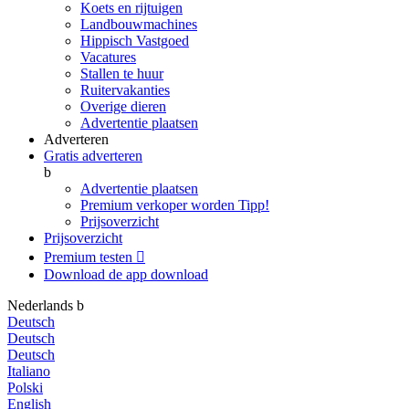
Koets en rijtuigen
Landbouwmachines
Hippisch Vastgoed
Vacatures
Stallen te huur
Ruitervakanties
Overige dieren
Advertentie plaatsen
Adverteren
Gratis adverteren
b
Advertentie plaatsen
Premium verkoper worden
Tipp!
Prijsoverzicht
Prijsoverzicht
Premium testen

Download de app
download
Nederlands
b
Deutsch
Deutsch
Deutsch
Italiano
Polski
English