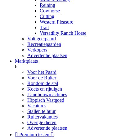
Reining
Cowhorse
Cutting
Western Pleasure
Trail
Versatility Ranch Horse
Voltigeerpaard
Recreatiepaarden
Verkopers
Advertentie plaatsen
Marktplaats
b
Voor het Paard
Voor de Ruiter
Rondom de stal
Koets en rijtuigen
Landbouwmachines
Hippisch Vastgoed
Vacatures
Stallen te huur
Ruitervakanties
Overige dieren
Advertentie plaatsen

Premium testen
