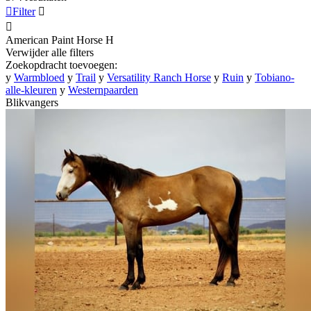

Filter


American Paint Horse
H
Verwijder alle filters
Zoekopdracht toevoegen:
y
Warmbloed
y
Trail
y
Versatility Ranch Horse
y
Ruin
y
Tobiano-
alle-kleuren
y
Westernpaarden
Blikvangers