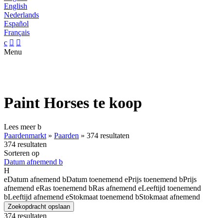
English
Nederlands
Español
Français
c


Menu
Paint Horses te koop
Lees meer
b
Paardenmarkt
»
Paarden
»
374 resultaten
374 resultaten
Sorteren op
Datum afnemend
b
H
e
Datum afnemend
b
Datum toenemend
e
Prijs toenemend
b
Prijs
afnemend
e
Ras toenemend
b
Ras afnemend
e
Leeftijd toenemend
b
Leeftijd afnemend
e
Stokmaat toenemend
b
Stokmaat afnemend
Zoekopdracht opslaan
374 resultaten