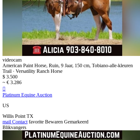
videocam
American Paint Horse, Ruin, 9 Jaar, 150 cm, Tobiano-alle-kleuren
Trail · Versatility Ranch Horse
$ 3.500
~ € 3.286

Platinum Equine Auction
US
Willis Point TX
mail
Contact
favorite
Bewaren
Gemarkeerd
Blikvangers