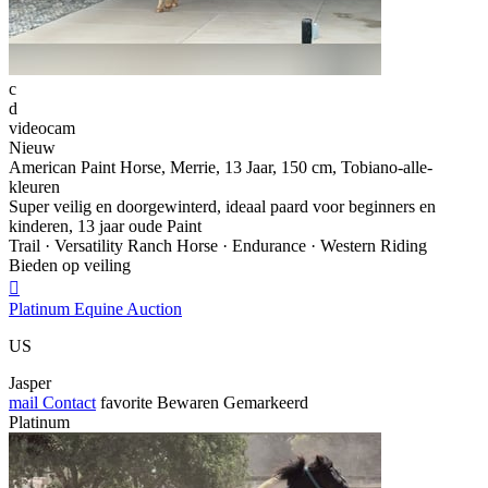
c
d
videocam
Nieuw
American Paint Horse, Merrie, 13 Jaar, 150 cm, Tobiano-alle-
kleuren
Super veilig en doorgewinterd, ideaal paard voor beginners en
kinderen, 13 jaar oude Paint
Trail · Versatility Ranch Horse · Endurance · Western Riding
Bieden op veiling

Platinum Equine Auction
US
Jasper
mail
Contact
favorite
Bewaren
Gemarkeerd
Platinum