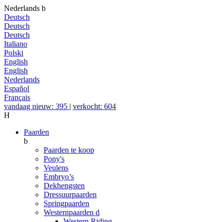
Nederlands
b
Deutsch
Deutsch
Deutsch
Italiano
Polski
English
English
Nederlands
Español
Français
vandaag nieuw: 395
|
verkocht: 604
H
Paarden
b
Paarden te koop
Pony's
Veulens
Embryo’s
Dekhengsten
Dressuurpaarden
Springpaarden
Westernpaarden
d
Western Riding