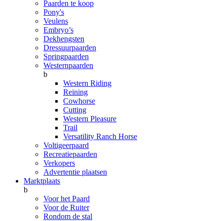
Paarden te koop
Pony's
Veulens
Embryo’s
Dekhengsten
Dressuurpaarden
Springpaarden
Westernpaarden
b
Western Riding
Reining
Cowhorse
Cutting
Western Pleasure
Trail
Versatility Ranch Horse
Voltigeerpaard
Recreatiepaarden
Verkopers
Advertentie plaatsen
Marktplaats
b
Voor het Paard
Voor de Ruiter
Rondom de stal