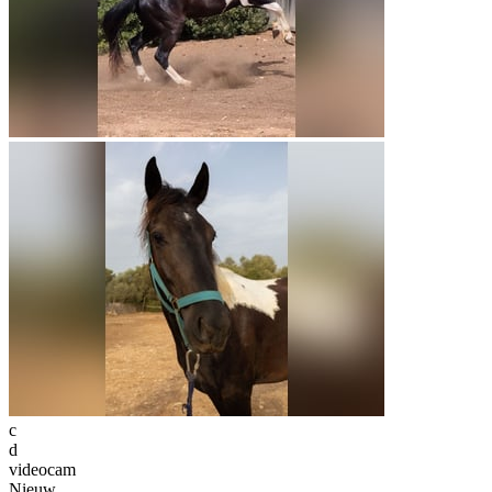
c
d
videocam
Nieuw