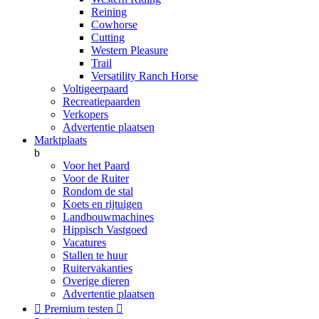
Reining
Cowhorse
Cutting
Western Pleasure
Trail
Versatility Ranch Horse
Voltigeerpaard
Recreatiepaarden
Verkopers
Advertentie plaatsen
Marktplaats
b
Voor het Paard
Voor de Ruiter
Rondom de stal
Koets en rijtuigen
Landbouwmachines
Hippisch Vastgoed
Vacatures
Stallen te huur
Ruitervakanties
Overige dieren
Advertentie plaatsen

Premium testen
