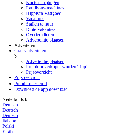
Koets en rijtuigen
Landbouwmachines
Hippisch Vastgoed
Vacatures
Stallen te huur
Ruitervakanties
Overige dieren
Advertentie plaatsen
Adverteren
Gratis adverteren
b
Advertentie plaatsen
Premium verkoper worden
Tipp!
Prijsoverzicht
Prijsoverzicht
Premium testen

Download de app
download
Nederlands
b
Deutsch
Deutsch
Deutsch
Italiano
Polski
English