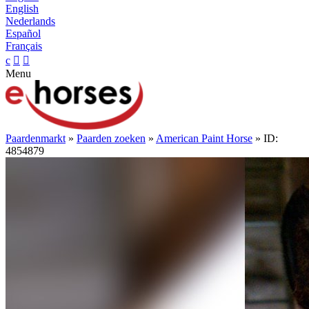
English
Nederlands
Español
Français
c


Menu
Paardenmarkt
»
Paarden zoeken
»
American Paint Horse
» ID:
4854879