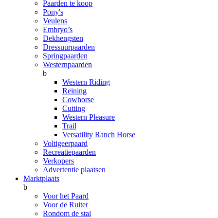
Paarden te koop
Pony's
Veulens
Embryo’s
Dekhengsten
Dressuurpaarden
Springpaarden
Westernpaarden
b
Western Riding
Reining
Cowhorse
Cutting
Western Pleasure
Trail
Versatility Ranch Horse
Voltigeerpaard
Recreatiepaarden
Verkopers
Advertentie plaatsen
Marktplaats
b
Voor het Paard
Voor de Ruiter
Rondom de stal