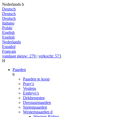
Nederlands
b
Deutsch
Deutsch
Deutsch
Italiano
Polski
English
English
Nederlands
Español
Français
vandaag nieuw: 279
|
verkocht: 573
H
Paarden
b
Paarden te koop
Pony's
Veulens
Embryo’s
Dekhengsten
Dressuurpaarden
Springpaarden
Westernpaarden
d
Western Riding