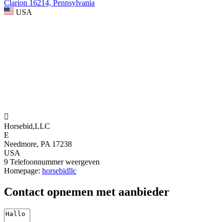
Clarion 16214, Pennsylvania
USA

Horsebid,LLC
E
Needmore, PA 17238
USA
9
Telefoonnummer weergeven
Homepage:
horsebidllc
Contact opnemen met aanbieder