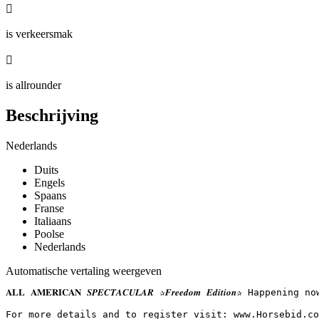

is verkeersmak

is allrounder
Beschrijving
Nederlands
Duits
Engels
Spaans
Franse
Italiaans
Poolse
Nederlands
Automatische vertaling weergeven
𝐀𝐋𝐋 𝐀𝐌𝐄𝐑𝐈𝐂𝐀𝐍 𝑺𝑷𝑬𝑪𝑻𝑨𝑪𝑼𝑳𝑨𝑹 ✰𝑭𝒓𝒆𝒆𝒅𝒐𝒎 𝑬𝒅𝒊𝒕
For more details and to register visit: www.Horsebid.com 