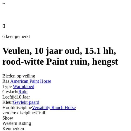
~

6 keer gemerkt
Veulen, 10 jaar oud, 15.1 hh,
rood-witte Paint ruin, hengst
Bieden op veiling
Ras
American Paint Horse
Type
Warmbloed
Geslacht
Ruin
Leeftijd
10 Jaar
Kleur
Gevlekt-paard
Hoofddiscipline
Versatility Ranch Horse
verdere disciplines
Trail
Show
Western Riding
Kenmerken