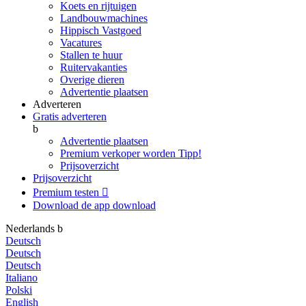
Koets en rijtuigen
Landbouwmachines
Hippisch Vastgoed
Vacatures
Stallen te huur
Ruitervakanties
Overige dieren
Advertentie plaatsen
Adverteren
Gratis adverteren
b
Advertentie plaatsen
Premium verkoper worden
Tipp!
Prijsoverzicht
Prijsoverzicht
Premium testen

Download de app
download
Nederlands
b
Deutsch
Deutsch
Deutsch
Italiano
Polski
English