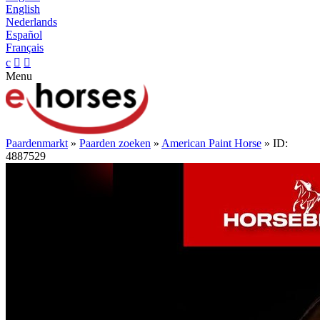
English
Nederlands
Español
Français
c


Menu
Paardenmarkt
»
Paarden zoeken
»
American Paint Horse
» ID:
4887529