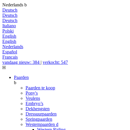
Nederlands
b
Deutsch
Deutsch
Deutsch
Italiano
Polski
English
English
Nederlands
Español
Français
vandaag nieuw: 384
|
verkocht: 547
H
Paarden
b
Paarden te koop
Pony's
Veulens
Embryo’s
Dekhengsten
Dressuurpaarden
Springpaarden
Westernpaarden
d
Western Riding