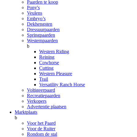
Paarden te koop
Pony's
Veulens
Embryo’s
Dekhengsten
Dressuurpaarden
Springpaarden
Westernpaarden
b
Western Riding
Reining
Cowhorse
Cutting
Western Pleasure
Trail
Versatility Ranch Horse
Voltigeerpaard
Recreatiepaarden
Verkopers
Advertentie plaatsen
Marktplaats
b
Voor het Paard
Voor de Ruiter
Rondom de stal