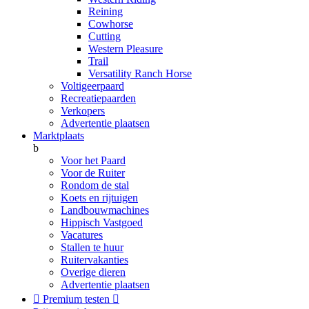
Reining
Cowhorse
Cutting
Western Pleasure
Trail
Versatility Ranch Horse
Voltigeerpaard
Recreatiepaarden
Verkopers
Advertentie plaatsen
Marktplaats
b
Voor het Paard
Voor de Ruiter
Rondom de stal
Koets en rijtuigen
Landbouwmachines
Hippisch Vastgoed
Vacatures
Stallen te huur
Ruitervakanties
Overige dieren
Advertentie plaatsen

Premium testen
