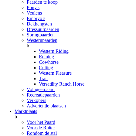
Paarden te koop
Pony's
Veulens
Embryo’s
Dekhengsten
Dressuurpaarden
Springpaarden
Westernpaarden
b
Western Riding
Reining
Cowhorse
Cutting
Western Pleasure
Trail
Versatility Ranch Horse
Voltigeerpaard
Recreatiepaarden
Verkopers
Advertentie plaatsen
Marktplaats
b
Voor het Paard
Voor de Ruiter
Rondom de stal