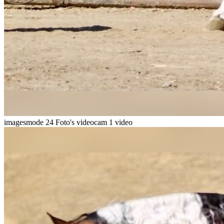
imagesmode
24 Foto's
videocam
1 video