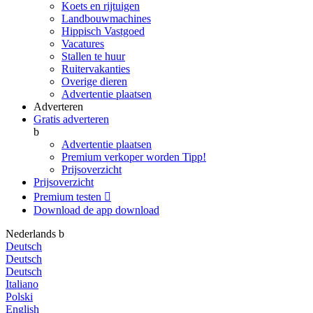
Koets en rijtuigen
Landbouwmachines
Hippisch Vastgoed
Vacatures
Stallen te huur
Ruitervakanties
Overige dieren
Advertentie plaatsen
Adverteren
Gratis adverteren
b
Advertentie plaatsen
Premium verkoper worden
Tipp!
Prijsoverzicht
Prijsoverzicht
Premium testen

Download de app
download
Nederlands
b
Deutsch
Deutsch
Deutsch
Italiano
Polski
English