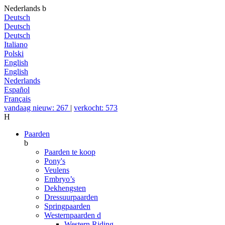
Nederlands
b
Deutsch
Deutsch
Deutsch
Italiano
Polski
English
English
Nederlands
Español
Français
vandaag nieuw: 267
|
verkocht: 573
H
Paarden
b
Paarden te koop
Pony's
Veulens
Embryo’s
Dekhengsten
Dressuurpaarden
Springpaarden
Westernpaarden
d
Western Riding