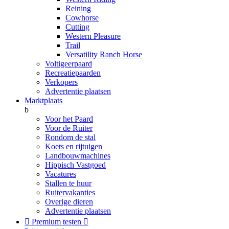
Reining
Cowhorse
Cutting
Western Pleasure
Trail
Versatility Ranch Horse
Voltigeerpaard
Recreatiepaarden
Verkopers
Advertentie plaatsen
Marktplaats
b
Voor het Paard
Voor de Ruiter
Rondom de stal
Koets en rijtuigen
Landbouwmachines
Hippisch Vastgoed
Vacatures
Stallen te huur
Ruitervakanties
Overige dieren
Advertentie plaatsen

Premium testen
