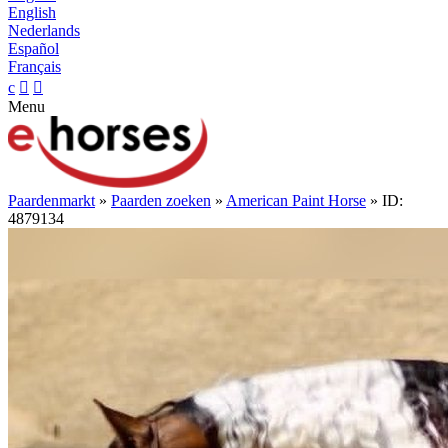
English
Nederlands
Español
Français
c


Menu
Paardenmarkt
»
Paarden zoeken
»
American Paint Horse
» ID:
4879134